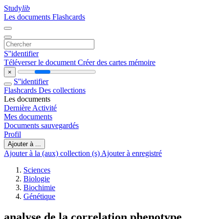
Study
lib
Les documents
Flashcards
S''identifier
Téléverser le document
Créer des cartes mémoire
×
S''identifier
Flashcards
Des collections
Les documents
Dernière Activité
Mes documents
Documents sauvegardés
Profil
Ajouter à ...
Ajouter à la (aux) collection (s)
Ajouter à enregistré
Sciences
Biologie
Biochimie
Génétique
analyse de la correlation phenotype