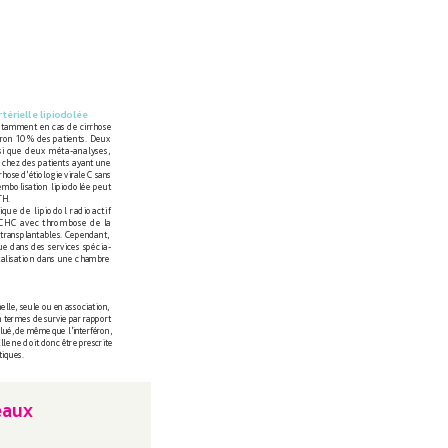
térielle lipiodolée
tamment en cas de cirrhose 
ron 10 
% des patients. 
Deux 
si que 
deux 
méta-analyses,
 chez des patients 
ayant une 
rrhose 
d’é
tiologie 
virale 
C sans 
embolisation 
lipiodolée peut 
TH.
ique de 
lipiodol 
radioactif
 CHC 
avec thrombose 
de la 
transplantables. 
Cependant,
que dans des 
services spécia-
alisation dans 
une chambre
elle, seule 
ou en 
association, 
n 
termes de 
survie 
par rapport
ué, 
de même 
que l’interféron,
lle 
ne 
doit 
donc 
être pr
escrite 
tiques.
eaux