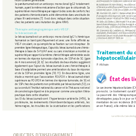
resse 
cutanée généralisée. 
and leucovorin for metastatic colorectal can
Le panitumumab est 
un anticorps 
monoclonal IgG2 totalement 
K
abbinav
ar F
F
, Hamblet
on 
J, M
ass 
RD e
t 
al.
9. 
humain, ayant 
le 
même 
mécanisme 
d’
action 
que 
le 
cétuximab. 
Sa
of b
evacizu
mab 
to 
ﬂ
uor
ourac
il/leuco
vorin 
im
colorectal cancer. J 
Clin Oncol 2005;23:370
supériorité 
en monoth
érapie 
par 
rapport
 à 
des soin
s 
de 
confort 
chez 
Hochster 
HS, Hart LL, 
Ramanathan RK et
10. 
des patients 
chimiorésistants a 
été 
démontrée 
dans 
une 
étude de
fluoro 
pyrimidine regimens with 
bevacizum
phase III 
randomisée 
(7)
. Il est donc indiqué dans cette situation 
colorectal cancer: results 
of the 
TREE Study. J
chez les patients sans mutation du gène KRAS.
Saltz LB, Clark
e S, Diaz-Rubio E et al. B
11. 
based ch
emotherapy 
as 
ﬁ
rst-line 
therapy 
in 
phase III study. J Clin 
Oncol 2008;26:2013-9
Thérapie antiangiogénique anti-
VEGF 
: 
Giantonio 
BJ, Catalano PJ, 
Mer
opol NJ 
12. 
le bévacizumab
oxaliplatin, ﬂ
uorouracil, and 
leucovorin (FO
colorectal cancer: results 
from 
the Eastern 
Co
Le bévacizumab est 
un anticorps 
monoclonal IgG1 chimérique 
J Clin 
Oncol 2007;25:1539-44.
humanisé se 
liant spéciﬁ
quement et avec 
une f
orte afﬁ
nité au 
VEGF circulant, ce qui 
empêche sa ﬁ
 xation 
sur son récepteur. En 
premièr
e 
ligne 
thérapeutique, 
l’
ajout 
du bévacizumab 
à 
une 
chimio-
T
r
aitement 
du 
thérapie à 
base de 5-FU/AF 
avec ou sans 
irinotécan a 
montr
é sa 
supériorité 
par 
rap
port 
à 
la m
ême 
chimi
othérapie 
adminis
trée 
seule 
hépatocellulair
en termes de réponse tumorale objective, de SSP et de SG 
(gain 
de 4 mois 
en
viron) 
[8, 9]
. 
Les r
ésultats 
de 
deux 
études 
suggèrent
P
. Af
chain
également que l’ajout du 
bévacizumab à une chimiothérapie 
à 
base d’
oxaliplatine permet une 
amélioration du taux de réponse 
et
 d
e 
la
 S
SP
 en
pre
mi
ère
lig
ne
(10, 11)
. 
E
n 
deu
xi
èm
e 
li
gne
, 
u
ne 
étude a 
montré que l’association FOLFOX + bévacizumab était 
État 
des l
supérieure au FOLFOX 
en termes de réponse 
tumorale, de SG 
et 
de 
SSP 
chez 
des 
patients non 
prétraités 
par bévacizumab 
(12)
, 
ce 
qui a 
conduit l’Institut 
national 
du 
cancer et 
le 
Thésaurus national 
Le 
carcinome 
hépatocellulaire 
(C
de cancér
ologie 
digestive
 à 
le pr
oposer 
comme une 
option théra-
pronostic. Le traitement curatif
peutique dans 
cette situation.
La 
pauvreté 
des 
thérapeutique
Les EI du 
bévacizumab sont 
l’hypertension artérielle 
(HT
A), 
la
développées jusqu’à ce jour 
se 
protéinurie, les événements thromboemboliques artériels, 
les
mentation de son 
incidence (6 
0
hémorragies, les troubles de 
la cicatrisation et les 
perf
orations
an en France), elle-même liée 
à 
La Lettre 
du 
Cancérolo
OBJECTIFS D’ENSEIGNEMENT 