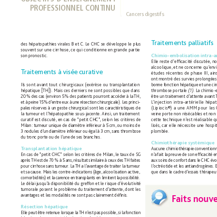
PROFESSIONNEL CONTINU
Cancers digestifs
T
raitements palliatifs
des hépato 
pathies virales B et C. Le CHC 
se développe le 
plus
souvent sur 
une cirrhose, ce qui conditionne en grande 
partie
Chimio-embolisation intra-ar
son pronostic.
Elle reste d’efﬁ
 cacité discutée, 
no
alcoolique, et ne concerne 
qu’
envi
T
raitements à 
visée 
cur
ative
études 
récentes de 
phase III, 
ain
ont montré des 
survies prolongées
Ils 
sont 
avant tout 
chirurgicaux (exérèse ou 
transplantation
bonne 
f
onction 
hépatique 
et 
une 
ci
hépatique [TH]). 
Mais ces derniers ne 
sont possibles que dans 
thrombose portale 
(1)
. La chimio-
20 
% des 
cas (environ 5 
% 
des patients pourr
ont accéder 
à la 
TH, 
être un 
traitement d’
attente avant 
et à 
peine 
15 
% 
d’
entre 
eux à 
une 
résection 
chirurgicale). Les 
princi-
L
’injection 
intra-artérielle 
hépat
pales réserves à 
un geste chirurgical 
sont les caractéristiques de 
(Lipiocis®) 
a 
une AMM pour 
les
la tumeur et l’hépatopathie 
sous-jacente. Ainsi, un traitement 
veine porte 
non résécables et non 
curatif est discuté, en cas de 
“petit CHC”
, 
selon les critères de 
cette technique n’
est réalisable 
Milan 
: tumeur unique de 
diamètre inférieur à 5 
cm, ou moins 
de 
lisés, car elle nécessite 
une hospit
3 nodules 
d’un 
diamètre inf
érieur 
ou 
égal 
à 3 
cm, 
sans 
thrombose
plombée.
du tr
onc porte ou 
de l’une 
de ses branches.
Chimiothérapie systémique
T
ransplantation hépatique
Aucune 
chimiothérapie 
conventionn
En cas de “petit CHC” 
selon les critères de 
Milan, le taux de SG 
n’
a 
fait la 
preuv
e 
de 
son 
efﬁ
cacité 
e
après 
TH 
est 
de 
7
0 
% à 
5 ans, 
résultat 
similaire 
à 
ceux 
des 
TH 
f
aites 
aux soins 
de 
confort 
dans le 
CHC évol
pour 
cirrhose 
sans 
tumeur
. 
La 
TH a 
l’
avantage 
de 
traiter la 
tumeur 
l’
octréotide 
et les 
antiandrogènes. 
E
et sa 
cause. Mais 
les 
contre-indications 
(âge, 
alcoolisation 
active, 
que dans le 
cadre 
d’
essais thérapeu
comorbidités) 
et 
la 
car
ence 
en 
transplants en 
limitent 
la 
possibilité. 
Le délai jusqu’à disponibilité du 
greff
on et le 
risque d’
év
olutivité 
tumorale posent 
le problème du traitement d’attente, dont les 
avantages et les modalités ne sont pas 
clairement 
déﬁ
 nis. 
F
aits nouv
R
ésection hépatique
Elle peut 
être r
etenue lor
sque 
la 
TH n’
est pas 
possible, si 
la 
fonction 