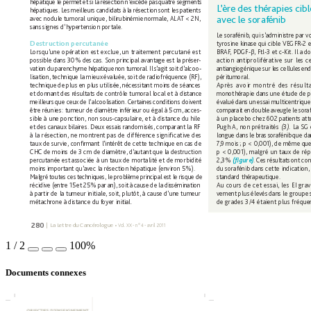
hépatique 
le 
permet 
et si 
la 
r
ésection 
n
’
ex
cède 
pas 
quatre segments 
L
’
ère 
des 
thér
apies 
cibl
hépatiques. Les 
meilleur
s 
candidats 
à 
la r
ésection 
sont les 
patients 
avec le soraf
énib
avec nodule tumoral 
unique, bilirubinémie normale, ALA
T < 2N, 
sans signes d’h
ypertension portale.
Le sorafénib, qui s’administre par vo
Destruction percutanée
tyrosine kinase qui cible VEGFR
-2 e
Lorsqu’une opération est exclue, un traitement 
per
cutané est 
BRAF
, PDGF-β, Ftl-3 et 
c
-Kit. Il a d
possible dans 30 
% des 
cas. Son principal avantage 
est la préser
-
action 
antiprolif
érative 
sur 
les c
vation 
du 
parenchyme 
hépatique 
non 
tumor
al. Il 
s’
agit soit 
d’alcoo-
antiangio 
génique sur 
les 
cellules 
end
lisation, 
technique 
la mieux 
évaluée, soit 
de 
radiofréquence 
(RF), 
péritumoral. 
technique de plus en 
plus utilisée, nécessitant 
moins de séances 
Après 
avoir 
montré 
des 
résult
et donnant des 
r
ésultats de contrôle tumoral local et 
à distance 
mono 
thérapie dans 
une étude de ph
meilleurs 
que ceux 
de l’alcoolisation. 
Certaines 
conditions doivent
évalué 
dans 
un 
essai 
multicentrique
être 
réunies 
: 
tumeur 
de diamètr
e 
inférieur 
ou égal 
à 5 
cm, acces-
comparait 
en 
double aveugle 
le 
sora
sible à 
une ponction, 
non sous-capsulaire, et 
à distance du hile 
à un 
placebo chez 602 patients att
et des canaux bilaires. 
Deux essais randomisés, comparant la 
RF 
Pugh 
A, 
non prétraités 
(3)
. 
La SG 
à la 
résection, ne 
montr
ent pas de différence signiﬁ
cativ
e des 
longue 
dans 
le 
bras sor
afénib 
que da
taux de survie, 
conﬁ
 rmant 
l’intér
êt de cette technique en cas de 
7
,9 mois 
; 
p < 0,001), de même que
CHC de moins 
de 3 cm de diamètre, d’
autant que la destruction 
p < 0,001), malgré 
un taux de rép
percutanée est associée 
à un taux de 
mortalité et de morbidité 
2,3 
% 
. 
Ces 
résultats 
ont con
(ﬁ
gure)
moins important qu’
avec la r
ésection hépatique (environ 5 
%).
du sorafénib dans cette 
indication,
Malgré 
toutes ces 
techniques, le 
problème 
principal 
est 
le 
risque 
de 
standard 
thérapeutique. 
récidive 
(entre 
15 
et 
25 
% par 
an), 
soit à 
cause 
de la 
dissémination 
Au cours 
de cet 
essai, les 
EI 
grav
à partir de 
la tumeur initiale, 
soit, 
plutôt, à cause d’une tumeur 
vement plus 
élevés 
dans le groupe 
métachrone à 
distance du 
f
oy
er initial. 
de grades 3/4 étaient 
plus fréque
280
|  
La Lettre du 
Cancér
ologue 
•
V
ol. 
XX - n° 
4 - avril 2011
1
/
2
100%
Documents connexes