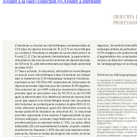
Ajouter à la (aux) collection (s)
Ajouter à enregistré
OBJECTIFS
PROFESSIO
d’ 
irinotécan 
ou à 
toutes les 
chimiothérapies 
conv
entionnelles 
du 
digestives. 
Son 
arrêt 
doit 
être 
déﬁ
CCR (taux de 
réponse tumorale de 10 
à 23 
% en monothérapie 
embolique artériel, 
de perfor
ation
ou combiné à 
l’irinotécan et médiane de survie 
située entr
e 6 et 
d’HT
A maligne 
ou 
de 
syndrome 
né
9 mois) 
[1, 2]
. 
Chez les 
patients 
chimior
ésistants, la 
supériorité 
du 
d’augmentation des complications
cétuximab sur 
des soins 
de 
confort 
en 
termes de 
réponse 
tumorale, 
zumab si 
un 
délai de 
6 semaines 
e
de 
SSP 
et 
de SG 
a 
été démontr
ée 
dans 
une 
large 
étude 
randomisée 
de l’antiangiogénique 
et la 
chirurg
de phase III 
(3
)
.
À l’heure 
actuelle, le cétuximab, 
administr
é en monothérapie 
R
éfér
ences bibliogr
aphique
ou associé 
à une chimiothérapie 
à base d’irinotécan, est 
indiqué 
dans le traitement du CCR 
métastatique résistant à l’irinotécan, 
Cunningham 
D, Humblet Y, Siena S 
et al
1. 
exprimant 
ou 
non 
l’EGFR 
en 
IHC 
compte 
tenu de 
l’
observation de
plus irinotecan 
in irinotecan-refractory met
2004;351(4):337-45.
réponses 
tumorales objectiv
es pour 
des tumeur
s 
EGFR-négativ
es. 
Lenz HJ, 
Van Cutsem 
E, Khambata-F
ord S 
e
2. 
Une extension de 
son 
AMM a été 
plus récemment obtenue en 
stud
y 
of
 c
etu
xima
b 
in 
met
asta
tic 
co
lor
ect
al 
ca
première ligne en association 
avec du FOLFOX ou du FOLFIRI 
and ﬂ
uoropyrimidines. J Clin 
Oncol 2006;24
après 
la 
démonstration 
d’un bénéﬁ
ce 
en termes 
de réponse 
et 
de 
Jonk
er 
DJ,
O’
Calla
ghan 
CJ, K
arape
tis 
CS et 
a
3. 
cancer. N Engl J Med 2007;357:2040-8.
survie (par 
rapport à 
la chimiothérapie seule) chez 
les patients 
Va
n 
Cu
tse
m 
E, 
K
ö
hne
CH,
 H
itr
e 
E 
et
al.
Ce
tux
4. 
dont la 
tumeur ne 
contient 
pas 
de mutation 
du 
gène 
KRAS  
(4-5)
, 
for metastatic colorectal cancer. N Engl J
cette 
altération 
génétique 
ayant été 
démontrée comme 
un
Bok
emeyer 
C, Bond
arenlo 
I, Ma
khson 
A 
et 
5. 
facteur prédictif de résistance 
au cétuximab 
(6)
. 
Le cétuximab
with and 
without cetuximab in 
the ﬁ
rst-line 
pe
ut 
être
 re
spo
nsa
ble
 d’
une
 ré
act
ion
 d’
hype
rsen
sib
ili
té 
de 
typ
e 
J Clin 
Oncol 2009;27(5):663-71.
Lievre A, Bachet 
JB, Boige V et al. KRAS 
6. 
immuno-allergique, survenant 
majoritair
ement au cours de 
la
factor in 
patients 
with 
advanced color
ectal c
première perfusion et 
rar
ement sévère (< 5 
%). Les 
autres eff
ets 
2008;26:37
4-9.
indésirables (EI) sont essentiellement 
cutanés 
: éruption 
cutanée 
Van Cutsem E, Peeters 
M, Siena S et 
al. Op
7
. 
acnéiforme 
très 
fréquente 
(> 85 
% 
des 
cas) mais 
rarement 
sévère,
best supportive 
care compar
ed 
with best 
supp
therapy-refractory metastatic colorectal can
parony
chie, ﬁ
 ssures au niveau des 
doigts 
et des 
orteils, et séche-
Hurwi
tz 
H, 
Feh
ren
bache
r 
L, No
votny
W 
et 
a
l.
8. 