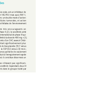
ées 
ie orale, est un 
inhibiteur de
t 
VEGFR
-3 mais 
aussi RAF-1, 
onc un 
double mode d’
action 
: 
ellules 
tumorales, et 
action
othéliales 
de l’
environnement 
ats 
très 
encourageants 
en
ase II 
(2)
, 
le sorafénib a été 
 
international 
de 
phase III 
qui 
fénib 
à 
la 
dose 
de 400 mg × 2/j 
eints d’un CHC avancé Child-
étai
t significativement 
plus
ns 
le 
bras 
placebo (10,7 
versus 
 
la SSP (5,5 ver
sus 2,8 mois 
; 
onse partielle 
de seulement 
duit 
à 
l’
enr
egistrement 
rapide 
 où il constitue désormais 
un 
es 
n’
étaient 
pas 
significati-
soraf
énib. 
C
ependant, 
deux EI 
nts dans le 
gr
oupe traité par 