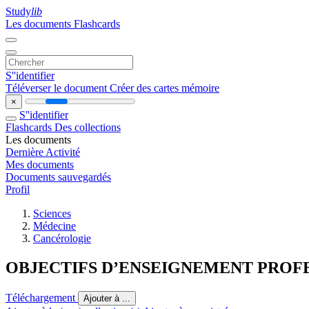
Study
lib
Les documents
Flashcards
S''identifier
Téléverser le document
Créer des cartes mémoire
×
S''identifier
Flashcards
Des collections
Les documents
Dernière Activité
Mes documents
Documents sauvegardés
Profil
Sciences
Médecine
Cancérologie
OBJECTIFS D’ENSEIGNEMENT PROF
Téléchargement
Ajouter à ...