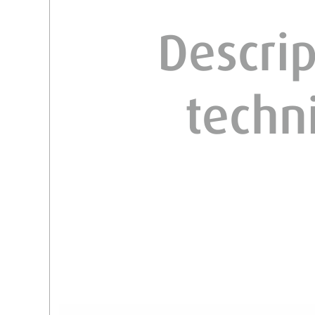
Descri
t
echn