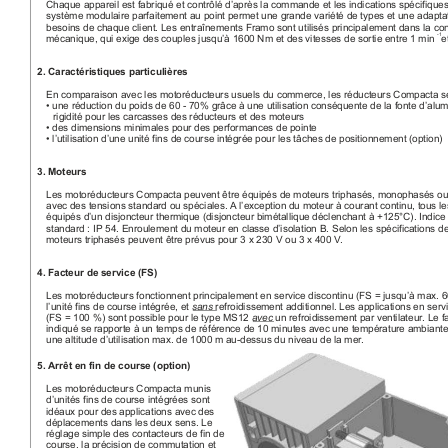
Chaque appareil est fabriqué et contrôlé d’après la commande et les indications spécifiques 
système modulaire parfaitement au point permet une grande variété de types et une adapta
besoins de chaque client. Les entraînements Framo sont utilisés principalement dans la con
mécanique, qui exige des couples jusqu’à 1600 Nm et des vitesses de sortie entre 1 min
 e
2. Caractéristiques particulières
En comparaison avec les motoréducteurs usuels du commerce, les réducteurs Compacta se 
• une réduction du poids de 60 - 70% grâce à une utilisation conséquente de la fonte d’alu
rigidité pour les carcasses des réducteurs et des moteurs
• des dimensions minimales pour des performances de pointe
• l’utilisation d’une unité fins de course intégrée pour les tâches de positionnement (option)
3. Moteurs
Les motoréducteurs Compacta peuvent être équipés de moteurs triphasés, monophasés ou à
avec des tensions standard ou spéciales. A
 l’exception du moteur à courant continu, tous l
équipés d’un disjoncteur thermique (disjoncteur bimétallique déclenchant à +125°C). Indice 
standard : IP 54. Enroulement du moteur en classe d’isolation B. Selon les spécifications d
moteurs triphasés peuvent être prévus pour 3 x 230 V ou 3 x 400 V
.
4. Facteur de service (FS)
Les motoréducteurs fonctionnent principalement en service discontinu (FS = jusqu’à max. 60
l’unité fins de course intégrée, et 
refroidissement additionnel. Les applications en ser
sans 
(FS = 100 %) sont possible pour le type MS12 
 un refroidissement par ventilateur. Le f
avec
indiqué se rapporte à un temps de référence de 10 minutes avec une température ambiante
une altitude d’utilisation max. de 1000 m au-dessus du niveau de la mer.
5. Arrêt en fin de course (option)
Les motoréducteurs Compacta munis 
d’unités fins de course intégrées sont 
idéaux pour des applications avec des 
déplacements dans les deux sens. Le 
réglage simple des contacteurs de fin de 
course, la précision de commutation et 