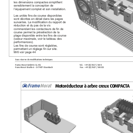
les dimensions compactes simplifient 
sensiblement la conception de 
l’équipement complet et son installation.
Les unités fins de course disponibles 
sont décrites en détail dans les pages 
suivantes. La modification du rapport de 
réduction et du pas de la vis 
commandant les contacteurs de fin de 
course permet la présélection de la 
plage disponible entre les fins de course 
(valeur maximale, voir le tableau des 
performances).
Les fins de course sont réglables, 
permettant un réglage fin sur site.
Mr6 voir page 44
Sous réserve de modifications t
echniques
Framo Morat GmbH & C
o. KG 
T
el.:  
+49 (0
) 7
657 / 88-0 
Franz
-Morat-Str
aße 6 • D-79871 Eisenbach 
Fax: 
+49 (
0) 7
657 / 88-
333 
M
o
t
o
r
é
d
u
c
t
e
u
r
à
a
r
b
r
e
c
r
e
u
x
C
O
M
P
A
C
T
A