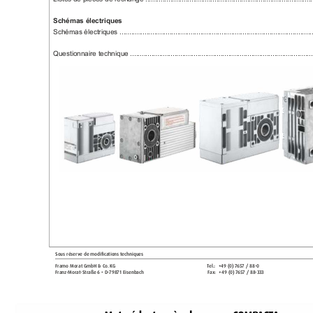
Schémas électriques
Schémas électriques ......................................................................................................
Questionnaire technique .................................................................................................
Sous réserve de modifications t
echniques
Framo Morat GmbH & C
o. K
G 
T
el.:  
+49 (
0
) 7
65
7 / 88-0 
Franz
-Morat
-Str
aße 6 • D-79871 Eisenbach 
Fax: 
+49 (
0
) 7
65
7 / 88-
33
3 