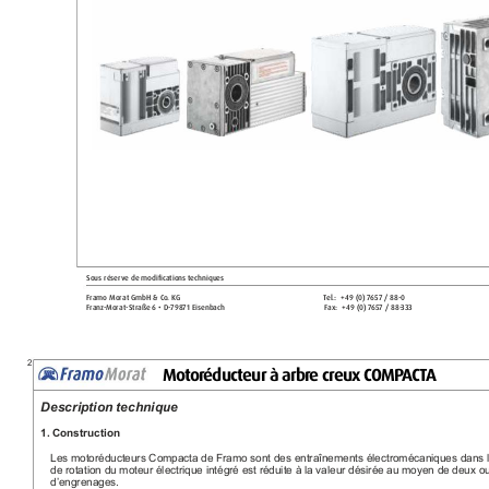
Sous réserve de modifications t
echniques
Framo Morat GmbH & C
o. KG 
T
el.:  
+49 (0
) 7
657 / 88-0 
Franz
-Morat-Str
aße 6 • D-79871 Eisenbach 
Fax: 
+49 (
0) 7
657 / 88-
333 
M
o
t
o
r
é
d
u
c
t
e
u
r
à
a
r
b
r
e
c
r
e
u
x
C
O
M
P
A
C
T
A
Description technique
1. Construction
Les motoréducteurs Compacta de Framo sont des entraînements électromécaniques dans le
de rotation du moteur électrique intégré est réduite à la valeur désirée au moyen de deux ou
d’engrenages.