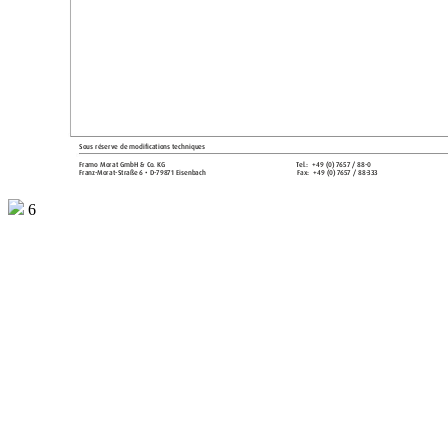
Sous réserve de modifications t
echniques
Framo Morat GmbH & C
o. KG 
T
el.:  
+49 (0
) 7
657 / 88-0 
Franz
-Morat-Str
aße 6 • D-79871 Eisenbach 
Fax: 
+49 (
0) 7
657 / 88-
333 
6