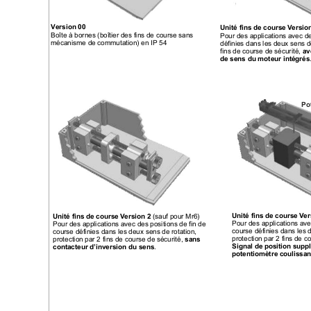
Version 00
Unité fins de course V
ersion
Boîte à bornes (boîtier des fins de course sans 
Pour des applications avec de
mécanisme de commutation) en IP 54
définies dans les deux sens de
fins de course de sécurité, 
av
de sens du moteur intégrés
Po
(sauf pour Mr6)
Unité fins de course V
er
Unité fins de course V
ersion 2 
Pour des applications avec
Pour des applications avec des positions de fin de 
course définies dans les d
course définies dans les deux sens de rotation, 
protection par 2 fins de c
protection par 2 fins de course de sécurité, 
sans 
.
Signal de position suppl
contacteur d’inversion du sens
potentiomètre coulissan