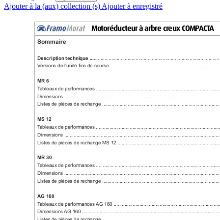
Ajouter à la (aux) collection (s)
Ajouter à enregistré
M
o
t
o
r
é
d
u
c
t
e
u
r
à
a
r
b
r
e
c
r
e
u
x
C
O
M
P
A
C
T
A
Sommaire
...........................................................................................
Description technique .....
V
ersions de l’unité fins de course ..................................................................................
MR 6
T
ableaux de performances .............................................................................................
Dimensions ....................................................................................................................
Listes de pièces de rechange .........................................................................................
MS 12
T
ableaux de performances ............................................................................................
Dimensions ....................................................................................................................
Listes de pièces de rechange MS 12 ...............................................................................
MR 30
T
ableaux de performances ............................................................................................
Dimensions ....................................................................................................................
Listes de pièces de rechange .........................................................................................
AG 160
T
ableaux de performances 
AG 160 ..............................................................................
Dimensions 
AG 160 .......................................................................................................
Listes de pièces de rechange .........................................................................................