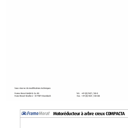
Sous réserve de modifications t
echniques
Framo Morat GmbH & C
o. K
G 
T
el.:  
+49 (
0
) 7
65
7 / 88-0 
Franz
-Morat
-Str
aße 6 • D-79871 Eisenbach 
Fax: 
+49 (
0
) 7
65
7 / 88-
33
3 
M
o
t
o
r
é
d
u
c
t
e
u
r
à
a
r
b
r
e
c
r
e
u
x
C
O
M
P
A
C
T
A