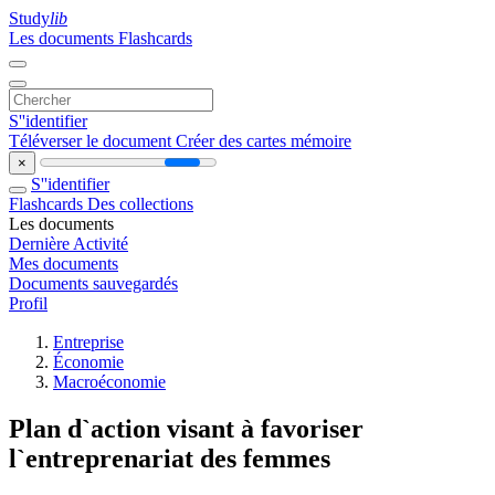
Study
lib
Les documents
Flashcards
S''identifier
Téléverser le document
Créer des cartes mémoire
×
S''identifier
Flashcards
Des collections
Les documents
Dernière Activité
Mes documents
Documents sauvegardés
Profil
Entreprise
Économie
Macroéconomie
Plan d`action visant à favoriser
l`entreprenariat des femmes