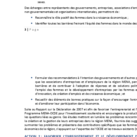
sexes.  
Des 
échanges 
entre 
représent
ants 
des 
gouvernements, 
entreprises, 
associatio
ns 
d'ent
non gouvern
ementales et
 organis
ations in
ternationales
, permettront
 de :  
Reconnaître
 le rôle pos
itif des femm
es dans
 la croiss
ance économiq
ue ; 

Identifier tout
es les b
arrières
 freinant l’équi
té des femm
es dans le mo
nde des

3 
| 
P
a g e 
Formuler des recomman
dations à l'intent
ion des gouvernements et d'autres pa

que 
les 
associat
ions 
d’entreprises 
et 
d’employeurs 
de 
la 
région 
MENA, 
per
barrières  et
  de  contribue
r  à  l'adopt
ion  de  réponses  e
t  de  solut
ions  poli
l’emploi 
des 
fe
mmes 
et 
le 
développement
d'entrepris
es 
par 
les 
femmes 
d'innovat
ion, de créatio
n d'empl
ois et de crois
sance écon
omique ; et
Recueilli
r 
des 
éléments 
de 
bonnes 
pratiques 
sur 
la 
façon 
d’encourage
r 
l'ent

et d'améliore
r leur pa
rticipatio
n dans l'écono
mie.  
Suite 
au 
Rapport 
sur 
la 
Déclaration 
de 
2007 
et 
afin 
de 
favorise
r 
l’entreprenariat
et 
Programme 
MENA-O
CD
E 
pour 
l’Investissement 
soutiendra 
et 
encouragera 
la 
product
les 
questions 
liées 
au 
genre. 
Ces 
études 
mettront 
en 
lumière 
les 
problèmes 
rencontr
la 
création 
et 
la 
gestion 
de 
leurs 
entreprises 
dans 
la 
régio
n 
MENA, 
fournira 
des 
sugg
surmonter 
les 
problèmes
et 
présent
era 
des 
contributions
spécifiques 
que 
les 
femmes
économies de la
 régio
n, s’appu
yant sur l’expe
rtise de l’O
CDE et les t
ravaux existan
ts (
ACTION 
2 
: 
FAVORISER 
L’ENREGISTREMENT 
E
T 
LE 
DÉVELOPPEMENT 
D