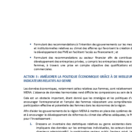
Formulan
t des recommandatio
ns à l'intention des gouvernements sur les mes

et 
institut
ionnelles 
relatives 
au 
climat 
des 
affaires 
qui 
favorisent 
la 
création 
d
le développem
ent des PM
E en facili
tant l'accès a
u financement
 ; et 
Formulan
t 
des 
recommandations
au 
secteur 
financier 
afin 
de 
contribuer

développement
des entreprises privées, 
y 
compris les 
entreprises détenues e
femmes, 
à 
travers 
une 
prise 
en 
compte 
objective 
des 
qual
ifications
et
commerciales.
A
C
T
I
O
N
3 
:
AM
ÉL
IO
R
ER
LA
P
OL
IT
I
QU
E 
ÉC
ON
OM
I
QU
E
GR
ÂC
E 
À 
DE
ME
IL
L
EU
I
ND
IC
A
T
EU
R
S 
RE
LA
T
I
FS
 A
U 
G
ENR
E
Les données économiq
ues, notamment
 celles relatives aux femmes, sont relati
vement
MENA. L'abs
ence de donné
es harmonisées rend d
ifficile l
es comparaisons au sein d
e l
Cela 
est 
un 
obstacle 
import
ant, 
étant 
donné 
que 
les 
stratégies 
et 
les 
politiques 
d’
encourager 
l'entreprenariat
et 
l’emploi 
des 
femmes
nécessitent 
une 
compréhens
io
participat
ion effective 
et potentielle d
es femmes dans les
 économies de
 la région.  
Afin d'aider les gouvernement
s 
de la 
région MENA à 
mettre en place des 
systèmes de
et à 
encourager le 
développement de réformes du 
climat des 
affaires 
adéquat
es, le 
P
pour l'Investis
sement :  
1.
Dressera 
un 
inventai
re 
des 
statistiques 
relatives 
au 
genre 
existantes 
dans
impliquera 
des 
données 
sur 
le
s 
e
ntreprises 
ind
ividuelles, 
les 
acteurs 
écon
directeurs
administratifs), 
la 
participation 
secteur 
public 
/secteur 
privé, 
la