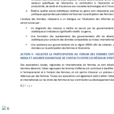
secteurs 
spécifiqu
es 
de 
l'
économie, 
la 
co
ntribution 
à 
l'économie 
en
productivit
é, de santé et d'
ouvertu
r
e aux nouv
elles technologies
 et à l'innov
2.
Établira 
quelles 
autres 
statistiques 
relatives 
au 
genre 
sont 
nécessaires 
pou
politiques
 appropriées pe
rmettant de favoris
er la partici
pation des femmes à
L‘analyse 
des  donn
ées,  néc
essaire  à 
un  dialo
gue  sur
  l
’évaluation 
des  réfor
mes  po
seront suivies p
ar : 
Un 
diagnostic
des 
mesures 
à 
mettre 
en 
œuvre 
par 
les 
gouvernem
ents

statis
tiques et indi
cateurs signi
ficatifs relatifs  au g
enre,  
Une 
format
ion 
des 
représ
entants 
des 
gouve
r
nemen
ts 
afin 
de 
dével

statis
tiques pour produi
r
e des donn
ées compa
rables au 
niveau international,
Une 
assistance 
aux 
gouvernements
de 
la 
région 
MENA 
afin 
de 
collecter, 

données sur la
 participation des
 femmes à l'éco
nomie.  
ACTION 
4 : 
FACILITER 
LA 
PARTICIPATION 
AU 
FORUM 
DES 
FEMMES 
ENT
MENA ET ASSURER DAVANTAGE DE CONTACTS ENTRE LES RÉSEAUX D
’EN
Des 
associatio
ns 
locales,  régionales 
et 
internationale
s 
de 
femmes 
se  sont 
dével
dernière 
décennie. Celles 
regroupant les 
fe
mmes 
d’affaires ont 
contribué 
à 
identifier
à 
l'entreprenaria
t 
et 
à 
l'emploi 
des 
femmes, 
et 
ont 
permis 
d'assurer 
un 
préci
eux 
détenues 
par 
des 
femmes. Toutes 
ces 
associat
ions 
ont 
également 
aidé 
à 
attirer 
l'atte
et internatio
nale sur les d
roits des femmes et leu
r contribution au
 dév
eloppement
 éc
5 
| 
P
a g e 
6