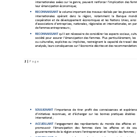
internationa
les 
axées 
sur 
le 
genre, 
peuvent 
renforcer 
l’implication 
des 
femm
leur émancip
ation écono
mique; 
RECONNAI
SSANT
le volume
 important des 
travaux réalisés par les 
gouverne

internationa
les 
opérant 
dan
s 
la 
région, 
notamm
ent 
la 
Banque 
mond
coopération 
et 
de 
développement 
économiques 
et 
les 
Nations 
Unies, 
ainsi
d’
associat
ions 
d’entreprises, 
nationa
les, 
régiona
les 
et 
int
ernationales, 
en 
par
de femmes 
entrepren
eurs ; 
RECONNAI
SSANT
qu’il 
est 
nécessaire 
de 
considérer 
les 
aspects 
sociaux, 
cultu

société 
pour 
assurer 
l’éman
cipation 
des 
fe
mmes. 
Plus 
particulièrem
ent, 
les 
ou 
culturelles, 
explicites 
ou 
implicites, 
restreignant 
la 
capacité 
de 
travail 
des
analysés, leu
rs conséquenc
es s
ur l’économie d
écrites et 
des recomm
andatio
n
2 
| 
P
a g e 
SOULIGNA
NT
l'import
ance  de  tirer  profit  des  connaiss
ances  et  expérience

d’initiat
ives 
reconnues, 
et 
d’échanger 
sur 
les 
bonnes 
pratiques 
établies 
internationa
l ; 
ACCUEILL
ANT
l’engagem
ent
  des  représent
ants
  du  monde  des  a
ffaires  et 

promouvoir 
l’émanci
pation 
des 
femmes 
dans 
les 
affaires 
et 
de 
sou
gouvernement
s de la rég
ion enve
rs l'entrepr
enariat et
 l’emploi d
es femmes
 ; 