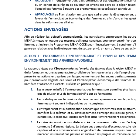
ACCUEILL
ANT
l’eng
agement
des 
pays 
donateurs
 et 
des 
organisatio
ns 
interna

ou 
en 
dehors 
de 
la 
région 
de 
soutenir 
les 
efforts 
des 
pays 
de 
la 
région 
favori
l’emploi des f
emmes à t
ravers des
 programmes d
e coop
ération techn
ique.
APPROUVO
NS
ce 
Plan 
d’action 
e
n 
tant 
que 
cadre 
pour 
le 
déve
loppement

faveur 
de 
l’émancipat
ion 
économ
ique 
des 
femmes 
et 
afin 
d’ancrer 
les 
quest
dans les réform
es des af
faires. 
ACTIONS ENVISAGÉES
Afin 
de 
réaliser 
les 
objectifs 
susmentio
nnés, 
les 
participants 
encouragent 
les 
gouv
MENA à 
mettre en œuvre des 
mesures politiques concr
ètes pour promouvoir l’entrep
femmes 
et 
invitent 
le 
Programm
e 
MENA-
OCDE 
pour 
l’Investissement
à 
continuer 
d’
genre en relat
ion avec le
 développem
ent du sect
eur pri
vé, en tant
 qu’une de s
es activ
ACTION 
1 
: 
ENCO
URAGER  L’ENT
REPRENARIAT  ET
L’EMPLOI 
DES 
FEMME
ENVIRONNEMENT DES AFFAIRES FAVORABLE
Le rapport 
d’étap
e 
sur 
 
l’Entreprenaria
t et l’emploi des
 femmes dans la régio
n MENA
de la 
formation et 
une 
augmentation corollaire de 
l'entreprenaria
t et 
de 
l'emploi des 
présente 
les 
actions 
entrep
rises 
par 
les 
gouvernement
s 
et 
les 
autres 
parties 
prenante
pour 
promouvoir 
l'égalité 
des 
sexes 
et 
l’émancipation 
économique 
des 
femmes. 
Il 
barrières et
 obstacles exi
stant
s. Il révèle 
en particulie
r que : 
1.
Les 
niveaux 
relatifs 
à 
l'entr
eprenaria
t 
des 
fe
mmes 
sont 
parmi 
les 
plus 
bas 
d
que de plus 
en plus de f
emmes bén
éficient d
e formatio
ns.  
2.
Les 
statistiques 
sur 
le 
nombre 
de 
fe
mmes 
entrepren
eurs 
et 
sur 
la 
partici
femmes sont s
ouvent in
disponibl
es ou incompl
ètes.  
3.
L'entreprena
riat et 
la 
participat
ion 
économique des 
femmes sont 
relativeme
barrières 
à 
la 
création 
et 
au 
développement 
d'entreprises 
liées 
au 
genre, 
culturelles, le
 droit civil, ou
 des b
arrières dan
s l'enviro
nnement des 
affaires.
4.
La 
crise 
économique 
mondiale 
a 
créé 
de 
nouveaux
défis 
pour 
l'entre
communs
à 
d'autres 
régions. 
La 
baisse 
des 
demandes d'exportations, 
le 
ral
capitaux 
et 
une 
croissance
lente 
engendrent 
de 
nouveaux 
risques 
pour 
les
menacer 
les 
réalisat
ions 
passées 
et 
entraver 
les 
progrès 
en 
mati
ère 
de 
pro