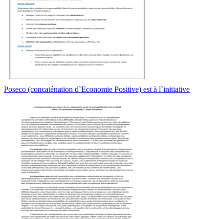
Poseco (concaténation d`Economie Positive) est à l`initiative