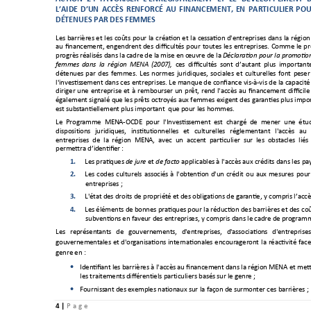
L’AIDE 
D’UN 
ACCÈS 
RENFORCÉ 
AU 
FINANCEMENT, 
EN 
PARTICULIER 
POU
DÉTENUES PAR DES FEMMES
Les 
barrières 
et 
les 
coûts 
pour 
la 
création 
et 
la 
cessation 
d'entreprises 
dans 
la 
région
au 
financement, 
engendrent
des 
difficultés 
pour 
toutes 
les 
entreprises. 
Comme 
le 
pr
progrès réalis
és dans la
 cadre de la
 mise en œu
vre de la
Déclaration pour l
a promoti
on
ces 
difficultés 
sont 
d’autant 
p
lus 
importante
femmes 
dans 
la 
région 
MENA 
(2007),
détenues 
par 
des 
fe
mmes. 
Les 
normes 
juridiques, 
sociales 
et 
culturelles 
font 
peser
l'investis
sement dans ces 
entreprises. Le 
manque de 
confiance vis-à-vis de 
la 
capacité
diriger 
une 
entreprise 
et 
à 
rembours
er 
un 
prêt, 
rend 
l'accès 
au 
financement 
difficile
également signalé qu
e les prêts octroyés aux femmes exig
ent des garanties plus impo
est subst
antiellement pl
us importan
t  que pour les ho
mmes.
Le  Programme  MENA-OCDE  pour  l'Investis
sement  est  chargé  de 
mener  une  étud
disposit
ions 
juridiques, 
institut
ionnelles 
et 
culturelles
réglementant 
l'accès 
au 
entreprises  de  la
  région  MENA,  avec  un  accent  partic
ulier  sur  les  obstac
les  lié
permettra d’i
dentifier
: 
1.
Les pratiques 
 et 
 applicab
les à l'accès 
aux crédit
s dans les pa
d
e jure
de f
acto
2.
Les 
codes 
culturels 
associés
à 
l'obtention 
d'un 
crédit 
ou 
aux 
mesures 
pour
entreprises ;
3.
L'état des droi
ts de propriét
é et d
es obligat
ions de garan
tie, y comp
ris l’acc
4.
Les éléments de bonnes pratiques pour la réduction des barrières et des 
coû
subventions
 en faveur des 
entrepris
es, y comp
ris dans le
 cadre de p
rogram
Les 
représent
ants 
de 
gouvernements, 
d'entrep
rises, 
d'associatio
ns 
d'entreprises
gouvernement
ales 
et 
d'organisations
internationales 
encourageront 
la 
ré
activité 
face
genre en :
Identifiant
 les barrières à 
l'accès au financement dans la région MENA et 
mett

les traitements
 différent
iels part
iculiers basés su
r le genr
e 
; 
Fourniss
ant des exempl
es nat
ionaux sur la faço
n de surm
onter ces ba
rrières ; 

4 
| 
P
a g e 