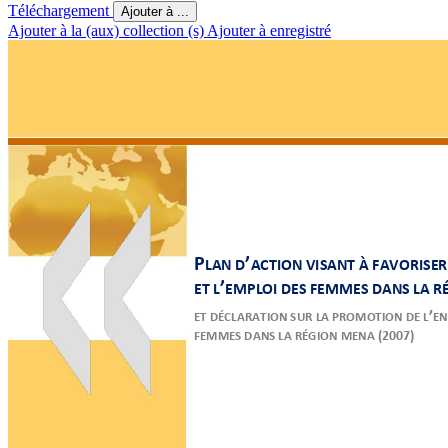
Téléchargement
Ajouter à ...
Ajouter à la (aux) collection (s)
Ajouter à enregistré
P
’
LAN D
ACTION VISANT
 À FAVORIS
ER
’
ET L
EMPLOI DES 
FEMMES DA
NS LA 
’
ET DÉCLARATION SUR
 LA PRO
MOTION DE L
EN
(2007)
FEMMES DANS LA RÉGIO
N MENA 