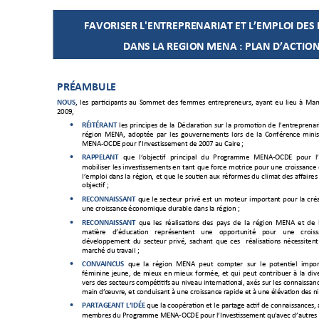
FAVORISER L'ENTREP
RENARIAT ET L’EMP
LOI DES
DANS LA REGION MENA
: PLAN D’A
CTIO
PRÉAMBULE 
NOUS
, 
les 
particip
ants 
au 
So
mmet 
des 
femmes 
ent
rep
reneurs, 
ayant
eu 
lieu 
à 
Mar
2009, 
RÉITÉRANT
les 
principes 
de
la 
Décl
aration 
sur 
la 
pro
motion 
de 
l’ent
reprenar

région 
MENA, 
adopt
ée 
par 
les 
gouvernement
s 
lors 
de 
la 
Conférence
minis
MENA-
OCDE
 pour l’Invest
issement de
 2007 au Cai
re
 ; 
RAPPELAN
T
que 
l’object
if 
principal 
du
Programm
e 
MENA
-
OCDE 
pour 
l

mobiliser 
les 
investissements
en 
tant 
que 
force 
motrice 
pour 
une 
croissance
l
’emploi dans 
la 
r
égion, et 
que 
le 
soutien 
aux 
réformes du 
climat 
des 
affaires
objectif ; 
RECONNAI
SSANT
que 
le 
secteur 
privé 
est 
un 
moteur 
i
mportant 
pour 
la 
cré

une croissance 
économiq
ue durable dans
 la r
égion ; 
RECONNAI
SSANT
que 
les 
réalisatio
ns 
des  pays 
de  la 
région 
MENA 
et 
de 

matière 
d’éducat
ion 
représentent 
une 
opport
unité 
pour 
une 
crois
développement
du 
secteur 
privé, 
sachant 
que 
ces 
réalisations
nécessitent
marché du t
ravail ; 
CONVAIN
CUS
que 
la 
région 
MENA 
peut 
compter 
sur 
le 
potentiel 
impor

féminine 
jeune, 
de 
mieux 
en 
mieux 
formée, 
et 
qui 
peut 
contribuer 
à 
la 
dive
vers 
des secteurs compétitifs
 au
niveau 
internationa
l, axés 
sur les 
connaissanc
main d’œuvr
e, et conduisan
t à une crois
sance
 rapide et 
à une élévation d
es n
PARTAGEA
NT L’IDÉE
que la coopératio
n et le 
partage ac
tif de connaissances, 

membres du Program
me MENA-
OCDE pour l’In
vestisse
ment qu'avec d’autr
es