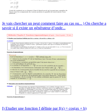
Je vais chercher un peut comment faire au cas ou... ) On cherche a
savoir si il existe un générateur d’onde...
I) Etudier une fonction f définie par f(x) = cos(ax + b)