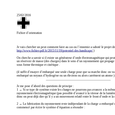
25/02/2016
Fichier d’orientation
Je vais chercher un peut comment faire au cas ou l’ennemie a saboté le projet de
http://www
.fichier
-pdf.fr/2015/1
1/19/potentiel-des-handicape/
 )
On cherche a savoir si il existe un générateur d’onde électromagnétique qui
 peu
un réservoir de masse (des charges) dans le sens d’un ray
onnement qui propage 
sous forme thermique et cinétique .  
(il suffit d’es
sayer d’embarqué une seule charge pour que sa marche donc on va 
embarqué un noyaux d’hydrogène ou un électron ou alors carrément un atome ) 
                                      __________________________________________
Je me pose d’abord des questions de principe :
1 → Si se type de système existe les char
ges ne pourrons pas avancez a la même 
rayonnement électromagnétique (pas possible d’avancé à la vitesse de la lumièr
donc on peut déjà dire qu’il y a un mouvement relatif entre le front d’onde et l
2 → La fabrication du rayonnement reste indépendant de la charge a embarqué 
commencé par écrire le s
y
stème d’équation a résoudre
 :