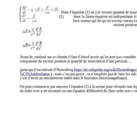
   Dans l’équation (1) on a le vecteur quantité de mo
 (1)           donc la 2ieme équation est indépendante (c
                bien connue qui dit qu’un vecteur vitesse es
                                                                                                      vecteur position
⃗
2
∂
1
E
⃗
Δ
=
E
2
∂
²
c
t
⃗
2
∂
1
B
⃗
Δ
=
B
2
∂
²
c
t
A
vant de continué sur se chemin il faut d’abord savoir qu’on peut pas connaître 
composante du vecteur position et quantité de mouvement d’une particule …
(principe d’incertitude d’Heisenberg 
https://de.wikipedia.org/wiki/Heisenber
gs
%C3%A4rferelation
 ) ..mais c’est pas grave , s
a n’empêche pas de faire les calcu
c’est d’avoir un entraînement stable dans le faisceaux électromagnétique).
On peut commencer par ramener l’équation (1) a la norme pour résoudre une équa
du ordre avec p en inconnue ou une équation différentiel du 2ime ordre avec r e