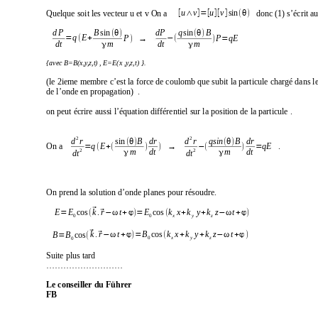
[
∧
]=[
][
]
(
θ
)
si
n
Quelque soit les vecteur u et v On a  
donc (1) s’écrit au
u
v
u
v
(
θ)
(θ
)
sin
sin 
B
q
B
d P
dP
=
(
+
)
−( 
)
=
q
E
P
P
qE
→ 
γ
γ
dt 
m
dt 
m
{avec B=B(x,y
,z,t) , E=
E(x ,y
,z,t
) }.
(le 2ieme membre c’est la force de coulomb que subit la particule chargé dans l
de l’onde en propagation)  .
on peut écrire aussi l’équation différentiel sur la position de la particule .
2
2
(θ
)
(
θ
)
sin 
B
qsin
B
dr
dr
d
r
d
r
)
=
=
(
+
(
−
( 
)
)
qE
On a 
→ 
.
q
E
γ
γ
2
2
dt 
dt 
m
m
dt
dt
On prend la solution d’onde planes pour résoudre.
⃗
=
(
⃗
−
ω
+
ϕ
)
=
(
+
+
−ω
+
ϕ
)
cos
.
cos 
E
E
k
r
t
E
k
x
k
y
k
z
t
0
0
x
y
z
⃗
⃗
−
ω
+
ϕ
)
=
(
+
+
−ω
+
ϕ
)
=
(
.
cos 
cos
k
r
t
B
k
x
k
y
k
z
t
B
B
0
x
y
z
0
Suite plus tard 
………………………
Le conseiller du Führ
er
FB