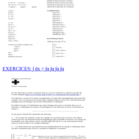
EXERCICES: ∫ dx = ∫α ∫α ∫α ∫α