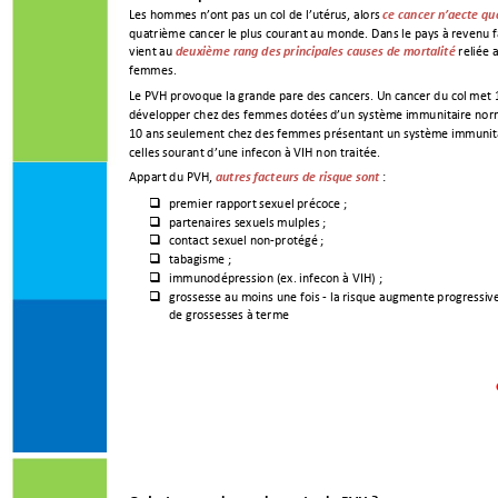
Les hommes n
’
ont pas un col de l
’
utérus, alors 
ce cancer n
’
affecte q
quatrième cancer le plus courant au monde. Dans le pays à revenu fai
vient au 
reliée 
deuxième rang des principales causes de mortalité
femmes
. 
Le PVH provoque la grande partie des cancers. Un cancer du col met 1
développer chez des femmes dotées d’un systèm
e immunitaire norma
10 ans seulement chez des femmes présentant un système immuni
t
celles souffrant d’une infection à VIH non traitée
.  
Appart du PVH, 
: 
au
tres facteurs de risque sont 
premier rapport sexuel précoce ; 

partenaires sexuels multiples ; 

contact sexuel non-protégé ; 

tabagisme ;  

immunodépression (ex. infection à VIH) ; 

grossesse au moins une fois - la risque augmente progressi

de
 grossesses à terme 