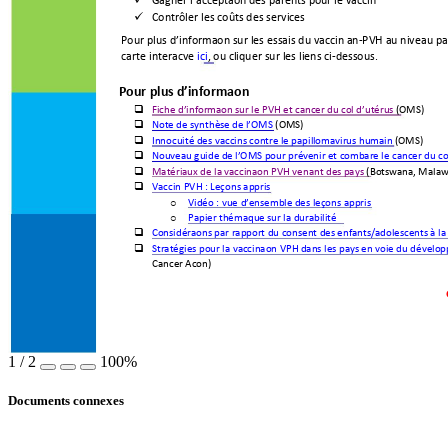
Gagner l
’
acceptation des parents pour le vaccin 
Contrôler les coûts des services 

Pour plus d
’
information sur les essais du vaccin anti-PVH au niveau pay
carte interactive 
ici
, ou cliquer sur les liens ci-dessous. 
Pour plus d
’
inform
ation 
Fiche d
’informati
on sur le PVH et canc
er du col d’utéru
s
 (O
MS
)

Note de synthèse
 de l
’OMS
 (OMS) 

Innocuité des vaccins c
ontr
e 
le papill
omavirus hu
main
 (O
MS
) 

Nouveau guide de l’
OMS pour pré
venir et co
mbattre le cancer
 du co

Ma
té
riaux de la
 vaccinati
on PVH venant de
s pays
 (Botswana, 
Malaw

Vaccin PVH : Leçons appris

Vidéo : 
vu
e d
’
ensembl
e des leçons appris
o
Papier thématiqu
e sur la d
urabilité
o
Considérations par rap
port du consent des
 enfants/ad
olescents à la 

Stratégies pour la vac
cination VPH
 dans les pays 
en voie du dévelo

Cancer Action) 
1
/
2
100%
Documents connexes