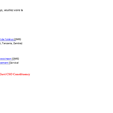
s, veuillez voire la 
l de l’u
térus
 (OMS) 
i, Tanzan
ia, Zambia) 
vaccinati
on
 (O
MS
)
ppem
ent
 (Cervical 
Gavi CSO Const
ituency 