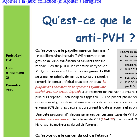
Ajouter à la (aux) collection (s)
Ajouter à enregistré
Qu
’
e
st
-
ce
 que le 
anti-PVH ?
Qu
’
est-
ce 
qu
e 
le 
p
apillomavir
us humain ? 
Cancer 
du col
Le papillomavirus humain (
PV
H
) 
représente un 
Projet Gavi 
Le quatri

Le deuxiè
OSC  

groupe de virus extrêmement courants dans le 
chez la 
monde. 
Il
existe plus d’une centaine de types de 
Fiche 
85
% 
des f

PVH, dont au moins 13 sont cancérogènes. Le PVH 
d
’
information 
revenu fa
se transmet principalement par contact sexuel, y 
528,000 c
26 

compris le contact génital peau contre peau. 
La 
Plus de 9

Dé
cembre 
par PHV 
plupart des hommes et des femmes ayant une 
2015 
à 
un moment de leur vie et certains r
activité sexuelle seront infectés
plusieurs reprises.
Beaucoup d
es types de PVH ne posent pas de prob
disparaissent généralement sans aucune intervention en l’espace de 
environ 90% dans les deux ans qui suivent la date à laquelle elles on
Une petite proportion d’infections générées par certains types de PVH
p
. Deux types de PVH (
et
) pro
voquent 70
évoluer vers un cancer
16 
18
lésions précancéreuses du col de l’utérus.
Qu
’
est-ce que le can
cer du col de l
’
uté
rus ? 