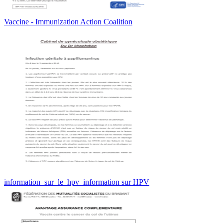
Vaccine - Immunization Action Coalition
information_sur_le_hpv_information sur HPV