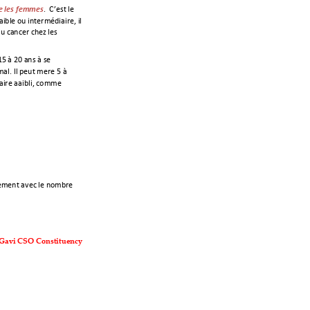
. 
 C
’
est le 
ue les femmes
ble ou intermédiaire, il 
au cancer chez les 
5 à 20 ans à se 
l. Il peut mettre 5 à 
aire affaibli
, comme 
vement avec le nombre 
Gavi CSO Const
ituency 