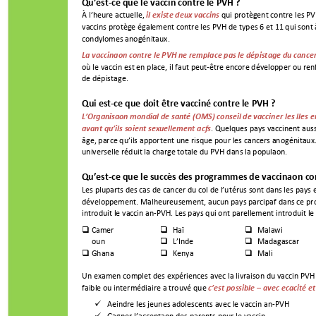
Qu
’
est-ce que le vaccin 
contre le 
PV
H 
? 
À l’heure actuelle, 
qui protègent contre les PV
il existe deux vaccins
vaccins protège 
également contre les PVH de types 6 et 11 qui sont à
condylomes anogénitaux. 
La vaccination contre le PVH ne remplace pas le dépistage du cancer 
où le vaccin est en place, il faut peut-être encore développer ou re
de dépistage. 
Qui est-ce que do
it être vaccin
é contre le PVH ? 
L
’
Organisation mondial de santé (OMS) conseil de vacciner les filles e
. 
Quelques pays vaccinent aussi
avant qu
’
ils soient sexuellement actifs
âge, parce 
qu’ils apportent
 une risque pour les cancers anogénitaux
universelle réduit la charge totale du PVH dans la population. 
Qu
’
est-ce que le succ
ès des programme
s de vaccination 
co
Les pluparts des cas de cancer du col de l
’
utérus sont dans les pays 
développeme
nt
. M
alheureusement, aucun pays participatif dans ce 
pr
introduit le vaccin anti-PVH
. 
Les pays qui ont partiellement 
introduit le
C
amer
Haïti 
Malawi 



ou
n 
L
’
Inde 
Madagascar 


Ghana 
Kenya 
Mali 



Un examen complet des expériences avec la livrai
son du vaccin PVH
faible ou intermédiaire a trouvé que 
c
’
est possible 
–
 avec efficacité e
Atteindre les jeunes adolescents avec le vaccin anti-PVH 

