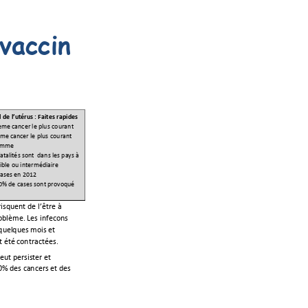
vaccin 
 
 de l
’
ut
érus 
: 
Faites r
apides 
ème cancer le plu
s couran
t 
me cancer le plus co
urant 
femme
atalité
s sont  dan
s les pays à 
ible ou interm
édiaire 
ases en 20
12 
0% de cas
es sont 
pr
ovoqué 
isquent de l’être à 
lème. Les infections 
quel
ques mois et 
t été 
contractées
.  
eut persister et 
% des cancers et des 