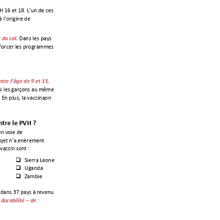
H 16 et 18
. 
L’un de ces 
 l’origine de 
Dan
s les pays 
du col. 
nforcer les programmes 
ntre l
’
âge de 9 et 13, 
 les garçons 
au même 
. 
En plus, la vaccination 
n
tre le PVH ? 
en voie de 
ojet n’a
 entièrement 
 vaccin sont : 
Sierra Leone 

Uganda 

Zambie 

 dans 
37 
pays à revenu 
: 
t durabilité 
–
 de 