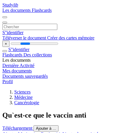
Study
lib
Les documents
Flashcards
S''identifier
Téléverser le document
Créer des cartes mémoire
×
S''identifier
Flashcards
Des collections
Les documents
Dernière Activité
Mes documents
Documents sauvegardés
Profil
Sciences
Médecine
Cancérologie
Qu`est-ce que le vaccin anti
Téléchargement
Ajouter à ...