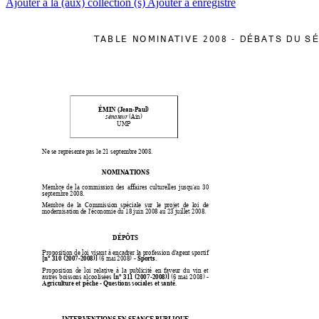
Ajouter à la (aux) collection (s)
Ajouter à enregistré
T
A
B
L
E
N
O
M
I
N
A
T
I
V
E
2
0
0
8
-
D
É
B
A
T
S
D
U
S
É
-Paul)
ÉMIN (Jean
 (Ain)
sénateur
UMP
Ne se représente pas le 21 septembre 2008.
NOMINATIONS
Membre 
de 
l
a 
co
mm
ission 
des 
affaires 
culturelles 
jusqu'au 
30 
septembre 2008.
Membre 
de 
la 
Commission 
spéciale 
sur 
le  pro
jet 
de  loi 
de 
conomie du 18 juin 2008 au 23 juillet 2008.
modernisation de l'é
DÉPÔTS
Proposition 
de 
lo
i
visant 
à 
encadrer 
la 
profession 
d'agent 
sportif
 310 (
2007-
2008)]
Sports
 (6 mai 2008) - 
.
[n°
Proposition 
de 
loi
relative 
à 
la 
publicité  en 
faveur 
du  vin 
et 
[n
 311 
(2007
-2008)]
(6
mai 
2
008) - 
°
autres 
bo
issons 
alcoolisées
 - 
.
Agriculture et pêche
Questions sociales et santé
INTERVENTIONS EN SEANCE PUBLIQUE