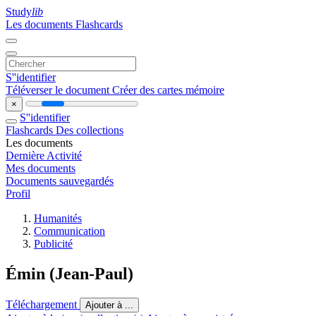
Study
lib
Les documents
Flashcards
S''identifier
Téléverser le document
Créer des cartes mémoire
×
S''identifier
Flashcards
Des collections
Les documents
Dernière Activité
Mes documents
Documents sauvegardés
Profil
Humanités
Communication
Publicité
Émin (Jean-Paul)
Téléchargement
Ajouter à ...