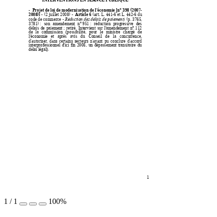
-  
 3
98 (2007-
Projet de loi de modernisation de l'économie [n°
2008)]
Article 6
 - 
(2 
juillet 
2008) -  
 (art. 
L.
 441-6 et 
L. 442-6 
du 
code de 
commerce - 
(p. 3765, 
Réduction
 des délais 
de p
aiement)
3781) 
 951 
: 
son 
a
mendement 
n°
: 
réduction 
progressive 
des 
 112 
délais 
de 
p
aiement
; 
retiré. 
I
ntervient 
sur 
l'amendement 
n°
de 
la 
commission 
(po
ssibilité, 
pou
r 
le 
ministre 
chargé 
de
l'économie 
et 
après 
avis 
du
Conseil 
de 
la 
concurrence, 
d'autoriser, 
dans 
certains 
secteurs 
n'ayant 
pu 
conclure 
d'accord 
interprofessionnel 
d'ici 
fin 
2008, 
un 
dépassement 
transitoire 
du 
délai légal).
1 
1
/
1
100%