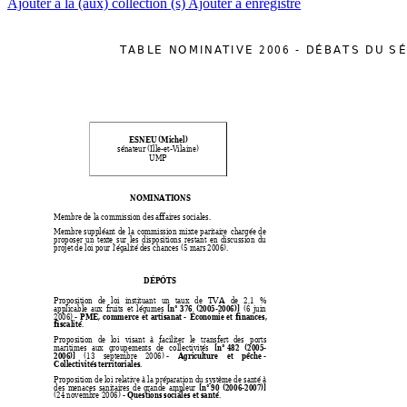
Ajouter à la (aux) collection (s)
Ajouter à enregistré
T
A
B
L
E
N
O
M
I
N
A
T
I
V
E
2
0
0
6
-
D
É
B
A
T
S
D
U
S
É
ESNEU (Michel)
sénateur (Ille-
et
-Vilaine)
UMP
NOMINATIONS
Membre de la commission des affaires sociales.
Membre 
suppléant 
de 
la 
commission 
mix
te 
paritaire 
chargée 
de 
proposer 
u
n 
tex
te 
sur 
les 
dispositions 
restant 
en 
discussion 
du 
projet de loi pour l'égalité des chances (5 mars 2006).
DÉPÔTS
Proposition 
de 
loi
instituant 
un 
taux 
de 
T
VA 
de 
2,1 
% 
[n° 376 
(2005-2006)]
applicable 
aux 
fruits 
et 
légu
mes
(6 
juin 
PM
E, 
commerce 
et 
artisanat - 
Économie 
et 
finances, 
2006) - 
fiscalité
.
Proposition 
de 
loi
visant 
à 
fa
ciliter 
le 
transfert 
des 
ports 
[n° 482 
(2005-
maritimes 
aux 
groupements 
de
collectivités
2006)]
Agricu
lture 
et 
pê
che - 
(13 
septem
bre 
2006) - 
Collectivités territoriales
.
Proposition d
e loi
relative à la 
préparation du 
système
 de 
santé à 
[n° 90
(20
06-2007)]
des 
m
enaces 
sanitaires 
de 
grande 
a
mpleur
Questions sociales et santé
(24 novembre 2006) - 
.