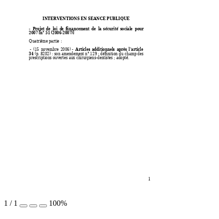
INTERVENTIONS EN SEANCE PUBLIQUE
-  Projet 
de 
loi  d
e 
fi
nancement 
de  la
sé
curité 
sociale  pour 
2007 [n° 51 (2006-2007)]
Quatrième partie :
Articles 
additionnels 
après 
l'
article 
 - 
(15 
novembre 
2006) -  
34
(p. 8202) : 
son 
amendement n° 
129
 : 
définition
 du 
ch
amp des 
prescriptions ouvertes aux chirurgiens-dentistes ; adopté.
1 
1
/
1
100%