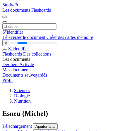
Study
lib
Les documents
Flashcards
S''identifier
Téléverser le document
Créer des cartes mémoire
×
S''identifier
Flashcards
Des collections
Les documents
Dernière Activité
Mes documents
Documents sauvegardés
Profil
Sciences
Biologie
Nutrition
Esneu (Michel)
Téléchargement
Ajouter à ...