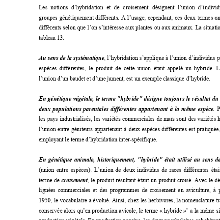
Les notions d’hybridation et de croisement 
désignent l’union d’indivi
groupes génétiquement différents. A l’usage, cep
endant, ces deux termes on
différents selon que l’on s’intéresse aux plante
s ou aux animaux. La situati
tableau 13. 
Au sens de la systématique
, l’hybridation s’applique à l’union d’individus 
espèces différentes, le produit de cette union ét
ant appelé un hybride. L
l’union d’un baudet et d’une jument, est un exemple classique d’hybride. 
En génétique végétale, le terme "hybride" dési
gne toujours le résultat du
deux populations parentales différentes appartenant à la même espèce.
 P
les pays industrialisés, les variétés commerciale
s de m
aïs sont des variétés 
l’union entre géniteurs appartenant à deux espèces 
différentes est pratiquée
employant le terme d’hybridation inter-spécifique. 
En génétique animale, historiquement, "hybride
" était utilisé au sens d
(union entre espèces). L’union de
 deux individus de races différentes étai
terme de
 croisement
, le produit résultant étant un produit croisé. Avec le 
lignées commerciales et des program
mes de croi
sem
ent en aviculture, à 
1950, le vocabulaire a évolué. Ainsi, chez les he
rbivores, la nomenclature tr
conservée alors qu’en production avicole, le te
rme « 
hybride 
»" a la même si