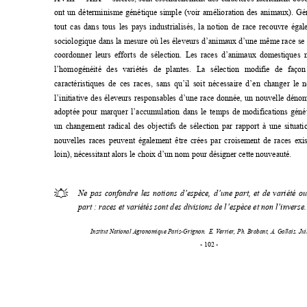
ont un déterminisme génétique sim
ple (voir am
élioration des anim
aux). Gé
tout cas dans tous les pays industrialisés, la
 notion de race recouvre égal
sociologique dans la mesure où les éleveurs 
d’anim
aux d’une même race se
coordonner leurs efforts de sélection. Les races
 d’animaux dom
estiques 
l’homogénéité des variétés de plantes. La 
sélection m
odifie de façon
caractéristiques de ces races, sans qu’il soit nécessaire d’en changer le 
l’initiative des éleveurs responsables d’une 
race donnée, un nouvelle dénomi
adoptée pour marquer l’accumulation dans le tem
p
s de modifications génét
un changement radical des objectifs de sélecti
on par rapport à une situati
nouvelles races peuvent également être crées par 
croisem
ent de races exis
loin), nécessitant alors le choix d’un nom pour désigner cette nouveauté. 

Ne pas confondre les notions d’espèce, d’une 
part, et de variété o
part : races et variétés sont des divisions de l’espèce et non l’inverse.
Institut National Agronomique Paris-Grignon.  
E. Verrier, Ph. Brabant, A. Gallais. Jui
- 102 - 