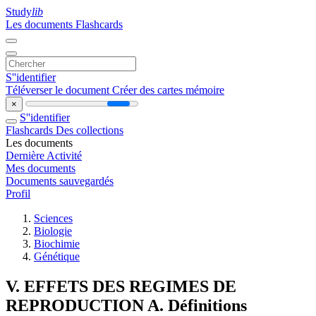
Study
lib
Les documents
Flashcards
S''identifier
Téléverser le document
Créer des cartes mémoire
×
S''identifier
Flashcards
Des collections
Les documents
Dernière Activité
Mes documents
Documents sauvegardés
Profil
Sciences
Biologie
Biochimie
Génétique
V. EFFETS DES REGIMES DE
REPRODUCTION A. Définitions