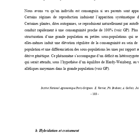
Nous avons vu qu’un individu est consanguin si
 ses parents sont appa
Certains régimes de reproduction induisent l’
apparition systématique d
Certaines plantes, dites autogames, se reprodui
sent naturellement par autofé
conduit rapidement à une consanguinité proche de 100% (voir GP). Plus 
structuration d’une grande population en petite
s sous-populations qui se
elles-mêmes induit une élévation régulière de la 
consanguinité au sein de 
population et une différenciation des sous-populati
ons les unes par rapport a
dérive génétique. Ce phénomène s’accompagne d’
un déficit en hétérozygote
qui serait attendu, sous l’hypothèse d’un équilibre
 de Hardy-Weinberg, au v
alléliques moyennes dans la grande population (voir GP). 
Institut National Agronomique Paris-Grignon.  
E. Verrier, Ph. Brabant, A. Gallais. Jui
- 103 - 
b. Hybridation et croisement 