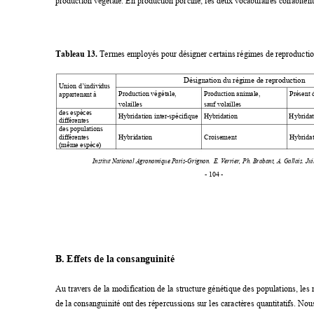
production végétale. En production porcine, les 
deux vocabulaires cohabitent
Tableau 13.
 Termes employés pour désigner certains régim
es de reproductio
Désignation du régime de reproduction 
Union d’individus 
Production végétale, 
Production animal
e, 
Présent 
appartenant à 
volailles 
sauf volailles 
des espèces 
Hybridation int
er-spécifique
Hybridation 
Hybridat
différentes 
des populations 
différentes 
Hybridation 
Croisement
Hybridat
(même espèce) 
Institut National Agronomique Paris-Grignon.  
E. Verrier, Ph. Brabant, A. Gallais. Jui
- 104 - 
B. Effets de la consanguinité 
Au travers de la modification de la structur
e génétique des populations, les 
de la consanguinité ont des répercussions sur le
s caractères quantitatifs. Nou