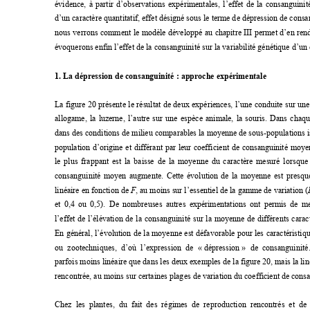
évidence, à partir d’observations expérimentales
, l’effet de la consanguinit
d’un caractère quantitatif, effet désigné sous le 
term
e de dépression de consan
nous verrons comment le m
odèle développé au 
chapitre III permet d’en re
évoquerons enfin l’effet de la consanguinité sur la variabilité génétique d’un 
1. La dépression de consanguinité : approche expérimentale 
La figure 20 présente le résultat de deux expériences, l’une conduite sur une
allogame, la luzerne, l’autre sur une espèce anim
ale, la souris. Dans chaqu
dans des conditions de milieu comparables la m
oyenne de sous-populations i
population d’origine et différant par leur coefficient de consanguinité moye
le plus frappant est la baisse de la moyenne
 du caractère mesuré lorsque 
consanguinité moyen augmente. Cette évoluti
on de la m
oyenne est presqu
linéaire en fonction de 
F
, au moins sur l’essentiel de la gamm
e de variation (
et 0,4 ou 0,5). De nombreuses autres expériment
ations ont perm
is de me
l’effet de l’élévation de la consanguinité sur 
la moyenne de différents caract
En général, l’évolution de la moyenne est dé
favorable pour les caractéristi
ou zootechniques, d’où l’expression de « 
dépr
ession 
» de consanguinité
parfois moins linéaire que dans les deux exemples de la figure 20, m
ais la li
rencontrée, au moins sur certaines plages de variation du coefficient de cons
Chez les plantes, du fait des régimes de repr
oduction rencontrés et de 