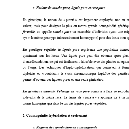
c. Notions de souche pure, lignée pure et race pure 
En génétique, la notion de « 
pureté 
» est largement employée, non en ta
valeur, mais pour désigner la plus 
ou m
oins grande homogénéité génétiqu
formelle
, on appelle 
souche pure
 un ensemble d’individus ayant une or
ayant le même génotype (nécessairem
ent homozygote) pour des locus bien sp
En génétique végétale, la lignée pure
 représente une population homo
quasiment tous les locus. Une lignée pure peut
 être obtenue après plus
d’autofécondation, ce qui est facilement réalisable avec des plantes autoga
ou l’orge. Les techniques d’haplo-diploïdisati
on, qui consistent à form
diploïdes en « 
doublant 
» le stock chromosomi
que haploïde des gam
ète
permet d’obtenir des lignées pures en une seule génération. 
En génétique animale, l’élevage en race pure
 consiste à faire se reprodu
individus de la même race. Le term
e de « 
pureté 
» s’applique ici à un m
moins homogène que dans le cas des lignées pures végétales. 
2. Consanguinité, hybridation et croisement 
a. Régimes de reproduction en consanguinité