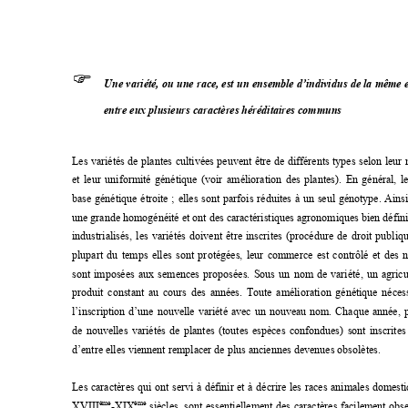
)
Une variété, ou une race, est un ensemble 
d’individus de la même e
entre eux plusieurs caractères héréditaires communs
Les variétés de plantes cultivées peuvent être 
de différents types selon leur
et leur uniformité génétique (voir amélioration de
s plantes). En général, l
base génétique étroite ; elles sont parfois rédu
ites à un seul génotype. Ainsi
une grande homogénéité et ont des caractéristiques agronomiques bien défini
industrialisés, les variétés doivent être inscrite
s (procédure de droit publique
plupart du temps elles sont protégées, leur co
m
merce est contrôlé et des 
sont imposées aux semences proposées. Sous un 
nom
 de variété, un agric
produit constant au cours des années. Toute am
élioration génétique nécess
l’inscription d’une nouvelle variété avec un nouveau nom. Chaque année, p
de nouvelles variétés de plantes (toutes espèces
 confondues) sont inscrites 
d’entre elles viennent remplacer de plus anciennes devenues obsolètes. 
Les caractères qui ont servi à définir et à décrir
e les races animales dom
esti
ème
èm
e
XVIII
-XIX
 siècles, sont essentiellement des caract
ères facilem
ent obse