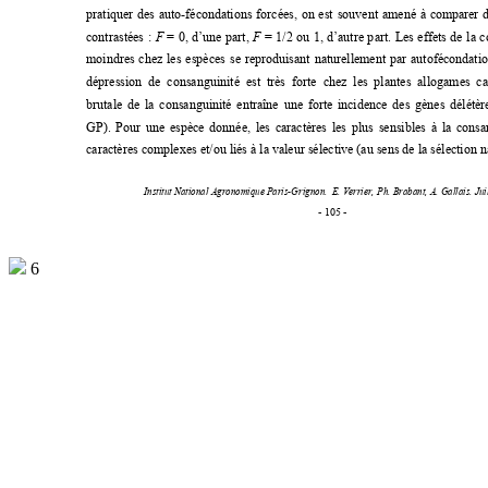
pratiquer des auto-fécondations forcées, on est s
ouvent amené à com
parer d
contrastées : 
F
 = 0, d’une part, 
F
 = 1/2 ou 1, d’autre part. Les effets de la 
moindres chez les espèces se reproduisant naturellement par autofécondatio
dépression de consanguinité est très forte 
chez les plantes allogames c
brutale de la consanguinité entraîne une fort
e incidence des gènes délétère
GP). Pour une espèce donnée, les caractères les 
plus sensibles à la consa
caractères complexes et/ou liés à la valeur sélective (au sens de la sélection na
Institut National Agronomique Paris-Grignon.  
E. Verrier, Ph. Brabant, A. Gallais. Jui
- 105 - 
6