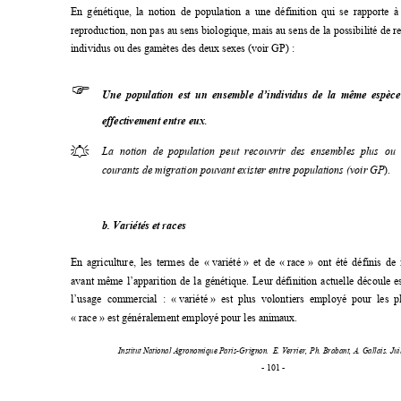
En génétique, la notion de population a une dé
finition qui se rapporte à
reproduction, non pas au sens biologique, mais au se
ns de la possibilité de r
individus ou des gamètes des deux sexes (voir GP) : 
)
Une population est un ensemble d’individu
s de la même espèce
effectivement entre eux
.

La notion de population peut recouvrir 
des ensembles plus ou 
courants de migration pouvant exister entre populations (voir GP
). 
b. Variétés et races 
En agriculture, les termes de « 
variété 
» et 
de « 
race 
» ont été définis de
avant même l’apparition de la génétique. Leur 
définition actuelle découle e
l’usage commercial : « 
variété 
» est plus volontiers employé pour les pl
« race » est généralement employé pour les anim
aux. 
Institut National Agronomique Paris-Grignon.  
E. Verrier, Ph. Brabant, A. Gallais. Jui
- 101 - 