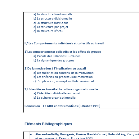
$
#T%9#%,.+*(.
*+'%I)$(./)$$'""'
%
%
ET%9#%,.
+*(.*+'%&/
0/,/)$$'"
"'
%
%
(T%9#%,.+*(.*+'%8#.+/(/'""'
%
%
&T%9#%,.
+*(.*+'%-#
+%-+)2'.
%
%
'T%9#%,.+*(.
*+'%+@,'#*
%
$
$
''7$8/<$C"
#D"21
/#/0
1<$6036.634
/=<$/1$5"
==/516B<$;4
$12;.;6=
$
$
>?8/<$5"#D"21/#/01<$5"==
/516B<$/1$
=/<$/BB/1<$
3/$:2"4D/
$
$
#T%9K@()"'%&',%
6'"#./)$,%7*8#/$',
%
%
ET%9#%&W$#8/P*'%
&',%5+)*-',
%
$
A?E/$=;$#"16.;16
"0$F$=96
#D=65;16"0$;4$
12;.;6=
$
%
#T%9',%.A@)+/',
%&*%()$.'$*%&'%"#%
8)./0#./)$
%
%
ET%9',%.
A@)+/',%&*%
-+)(',,*,%
&'%8)./0#./
)$
%
%
(T%9K/8-"/(#./)$L%()$('-.%8*"./&/8'$,/)$$'"
%
$
G?8963/0161
H$;4$12;.;6=
$/1$=;$
54=142/$"2:;06<
;16"00/==/
$
$
#T%9K
/&'$./.@%/$&/0/&
*'""'%#*%.
+#0#/"
%
%
ET%9#%(*"
.*+'%)+5#
$/,#./)$$'"
"'
%
$
C"05=4<6"0$
I$
8;$*,J$/0$12"6<$#"3
@=/<$KLM$N2;O/1$>PPG?
%
%
Eléments
Bibliographiques
%
%
&=/Q;032/
)
N;6==R
S$N"42:/"6<
S$*24@2/S$
,;4=/1
)
C2"</1
S$,"=;03
)
8H.RS$
Compor
–
L%!'#
+,)$%1&*(#./)
$%XYY:F
%
et*management