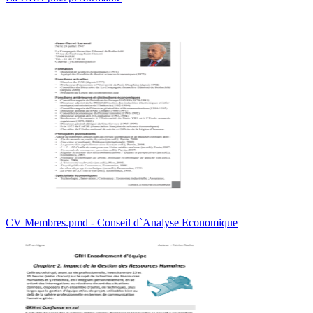
CV Membres.pmd - Conseil d`Analyse Economique