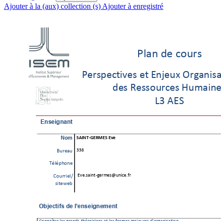
Ajouter à la (aux) collection (s)
Ajouter à enregistré
!"#$%&'%()*+,
!'+,-'(./0',%'.%1$2'*3%4+5#$/,#
&',%6',,)*+(',
%7*8#/$'
9:%
;1<
%
 Enseignant 
!"#
$
%&'!(
)
*+,-+%$+./
$
::>
%
=*+'#*
%
%
?@"@-A)$'
%
%
10'F,#/$.
G
5'+8',H*$/('FI+
%
B)*++/'"
C%
,/.'
D'E
%%
%
Objectifs 
de l’enseignement
%