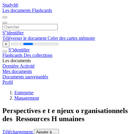
Study
lib
Les documents
Flashcards
S''identifier
Téléverser le document
Créer des cartes mémoire
×
S''identifier
Flashcards
Des collections
Les documents
Dernière Activité
Mes documents
Documents sauvegardés
Profil
Entreprise
Management
Perspectives e t e njeux o rganisationnels
des Ressources H umaines
Téléchargement
Ajouter à ...