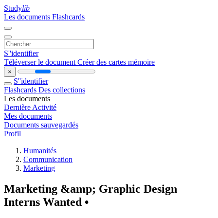
Study
lib
Les documents
Flashcards
S''identifier
Téléverser le document
Créer des cartes mémoire
×
S''identifier
Flashcards
Des collections
Les documents
Dernière Activité
Mes documents
Documents sauvegardés
Profil
Humanités
Communication
Marketing
Marketing &amp; Graphic Design
Interns Wanted •