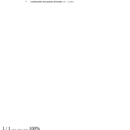
•
Localización del puesto ofertado:
 UK - London 
1
/
1
100%