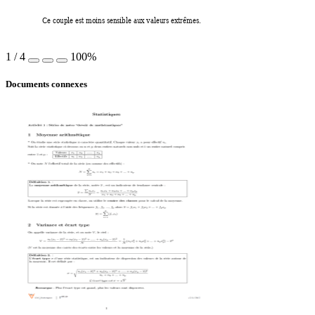
Ce couple est moins s
ensible aux vale
urs extrêmes.
1
/
4
100%
Documents connexes