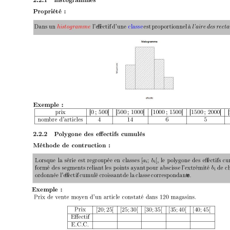
[
;
[
a
b
i
i
b
i
e
[20; 25[
[25; 30[
[30; 35[
[35; 40[
[40; 45[