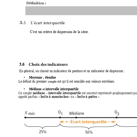
5 
L’écart interquartile
C'est un critère de dispersion de la série.
Choix des indicateurs 
3.6   
En général, on choi
si
t 
un 
indicateu
r 
de 
pos
ition e
t 
un 
indicateu
r 
de 
dis
persion : 
•
Moyenne , étendue
Le défaut du premier 
est qu’il est sensible aux valeurs extrêmes. 
couple 
•
Médiane
intervalle interquartile
 et
médiane 
intervalle interquart
ile 
Ce couple 
– 
est souv
ent représenté graphiquem
ent pa
boîte à moustaches
boîte à pattes 
appelé parfois «
»
 ou « 
». 