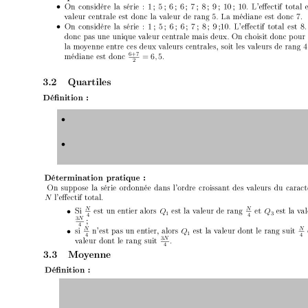
•
•
6+7
= 6
5
,
2
•
•
N
N
N
Q
Q
•
1
3
4
4
3
N
4
N
N
Q
•
1
4
3
N
4