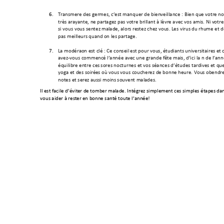
6.
Transmettre 
des
 germes, c’
est manquer de
 bienveillance
 : Bien que
 votre no
très attrayante, n
e partage
z pas v
otre brillant à l
èvre avec v
os amis. Ni v
otre
si vous vous sentez
 malade, alors
 restez chez 
vous. Les virus du
 rhume et d
pas meilleurs quand
 on les partage.
7.
La modérati
on est clé : Ce conseil 
est pour vous,
 étudiants universitaires
 et 
avez-
vous commenc
é l’année a
vec une grande f
ête mais, d’ici la fin
 de l’ann
équilibre entre ces
 so
rties n
octurnes et vos s
éances d’études tardive
s et qu
yoga et des soiré
es où vous vous c
oucherez de bonn
e heure. Vous obti
endre
notes et serez au
ssi moins 
souvent malades. 
Il est facile d’évit
er de tomb
er malade. Intégrez
 simplement c
es simples étape
s dan
vous aider à rest
er en bonn
e santé toute l’a
nnée!  