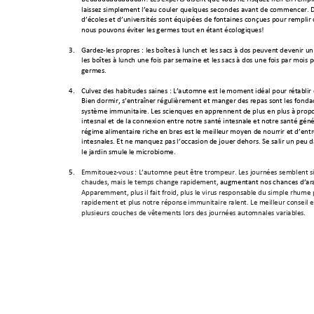
laissez simple
ment l’eau cou
ler quelques seconde
s avant de c
ommenc
er. 
d’écoles et d’univ
ersités so
nt équipées de f
ontaines conçues p
our remplir 
nous pouvons é
viter les ger
mes tout en étant
 écologiq
ues! 
3.
Gardez-les pr
opres : les boîtes à lun
ch et les sa
cs à dos peuvent
 devenir un
les boîtes à lunch u
ne fois par se
maine et les sacs
 à dos une f
ois par mois p
germes. 
4.
Cultivez des hab
itudes saines 
: L’aut
omne est le 
moment idéal pour ré
tablir
Bien dormir, s’entraî
n
er régu
lièrement 
et manger de
s repas s
ont les fondat
système immunitair
e. Les scientifi
ques en apprennent
 de plus en plus à prop
intestinal et 
de
 la conn
exion entre n
otre santé intes
tinale et
 notre santé gén
é
régime alimentaire
riche en
 fibres est le meill
eur moyen de nourri
r et d’entr
intestinales. 
Et ne m
anquez pas l’occasion
 de jouer d
ehors. 
Se salir un peu 
le jardin stimule l
e microbiome. 
5.
Emmitouflez-v
ous 
: L’automne peu
t être trompeu
r. 
Les journées se
mblent s
chaudes, mais le te
mps change rapidem
ent, 
augmenta
nt no
s chances d’att
Apparemment, plu
s il fait froid
, plus le virus r
esponsab
le du simple rhum
e 
rapidement et plu
s notre réponse
 immunitaire ralenti
t. Le meilleur conseil
 
plusieurs couches de
 vêtements lor
s des journées au
tomnales variable
s.