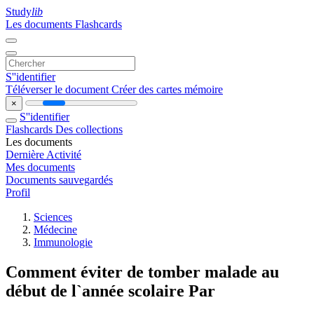
Study
lib
Les documents
Flashcards
S''identifier
Téléverser le document
Créer des cartes mémoire
×
S''identifier
Flashcards
Des collections
Les documents
Dernière Activité
Mes documents
Documents sauvegardés
Profil
Sciences
Médecine
Immunologie
Comment éviter de tomber malade au
début de l`année scolaire Par