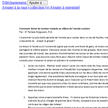
Téléchargement
Ajouter à ...
Ajouter à la (aux) collection (s)
Ajouter à enregistré
Comment évite
r de tomber malad
e au débu
t de l’anné
e scolaire
r
Par : D
 Pamela Ferg
usson, R.D.
L’automne! La plu
s belle période de
 l’année pour sau
ter dans un
 tas de feui
lles, m
croqua
ntes et… a
ttraper la g
rippe
? 
Le retour à l’écol
e ou à l’un
iversité signifie qu
e toute un
e foule de gens, et
 toute un
partagent le mê
me espace. Cela peut
 causer des rhu
mes et des grip
pes, faire ma
nq
des journées de tr
a
vail, des
 sessions d’entraî
ne
ment de soccer et
 des sorties n
octurn
plaisant! Alors, qu
e pouvon
s-nous faire pour rédu
ire notre risqu
e de tomber 
malad
conseils pour trav
erser la saison e
t prévenir la con
tamination. 
1.
Lavez vos mains 
: Maman a
vait raison! Laver 
vos 
mains ave
c de l’eau sav
on
meilleur moyen de
 les nettoyer 
et d’e
mpêcher la pr
opagation de
 germes. Veil
appliquer une bonne qu
antité d’eau 
savonneuse sur le
s deux côtés de
 vos m
doigts également. Un
e excellente h
abitude à 
enseigner à 
vos tout petits 
est
chanson favorite duran
t le lavage, p
our s’assurer qu’il
s frottent
 bien leurs m
nouvelle est que n
ous pouvons utiliser
 du savon 
ordinaire, c
omme des étude
démontré que 
le sav
on antibactérien n’
était pas plus 
efficace que le
 savon ord
laver les mains.
2.
Apportez votre pr
opre bou
teille d’eau
: Il s’a
vère que 
les fon
taines à boire 
endroits les plus charg
és de ger
mes
 dans l’école
, c
omptant plus de bac
téri
carré que les sièges d
es toil
ettes! 
Beuuuu
uuuuuuuuu
h! Les experts disent que v
ous ne risquez rien en r
empli