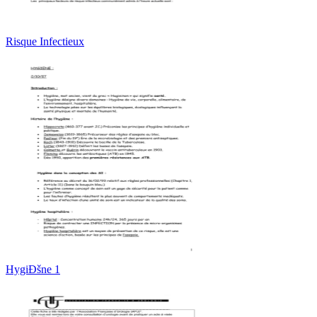
Risque Infectieux
HygiÐšne 1