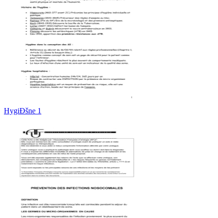
HygiÐšne 1