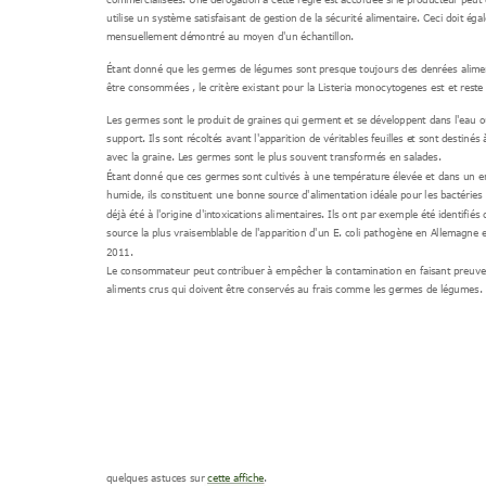
utilise un système satisfaisant de ge
stion de la sécurité alimentaire. Ceci doit é
gal
mensuellement dé
montré au moyen d'un échantillon. 
Étant donné que les germe
s de légumes sont presque toujours de
s denrées alime
être consommées , le
 critère existant pour la Listeria monocytog
enes est et reste 
Les germes sont le pr
oduit de graines qui germent et se dével
oppent dans l'eau o
support. Ils sont récolté
s avant l'apparition de véritables feuilles e
t sont destinés
avec la graine. Les germes s
ont le plus souvent transformé
s en salades. 
Étant donné que ces germes
 sont cultivés à une températur
e élevée et dans un 
humide, ils constituent une bonne
 source d'alimentation idéale pour
 les bactéries 
déjà été à l'origine d'i
ntoxications alimentaires. Ils ont par exemple été
 identifiés
source la plus vraisembl
able de l'apparition d'un E. coli pathogène en Allemagne 
2011.
Le consommateur peut cont
ribuer à empêcher l
a contamination en faisant preuve
aliments crus qui doive
nt être conservés au frais comme les ge
rmes de légumes. 
quelques astuces sur 
cette a
ffiche
.  