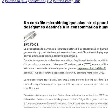
Ajouter à la (aux) collection (s)
Ajouter à enregistré
Un contrôle mic
robiologique plus stric
t pour 
de légumes destinés à 
la consommation h
um
19/03/2013 
La production de germes 
de légumes destinés à l
a consommation humai
germes de soja, est doré
navant soumise à un cont
rôle microbiologique p
en vue d'une plus gran
de sécurité alime
ntaire.
Outre trois règl
ements et directives en matière d'hygiène génér
ale, de traçabilité 
d'importation, un nouveau c
ritère pour l'E. coli pathogène (STEC) et une
 modifica
existant en matière de salmone
lle pour les germes (
règlement UE n° 209/
2013
) 
adoptés. Tous deux seront d
'application à partir du premier
e mars juillet 2013. 
Le nouveau critère
 pour le STEC concerne 6 types de cette bactér
ie qui, dans le p
cause de ce que l'on a appelé
 le syndrome hémolytique
 et urémique, une affectio
pour l'homme. 
Dès règles stri
ctes pour la prise d'échantillons valent tant pour le cr
itère STEC que
salmonelle. Chaque nouveau l
ot de graines doit faire l'objet d'
une germination et ê
qu'une contamination évent
uelle soit mise à jour avant que de
s graines de ce lot 
commercialisées. Une d
érogation à cette règle est accordée si
 le producteur peut 