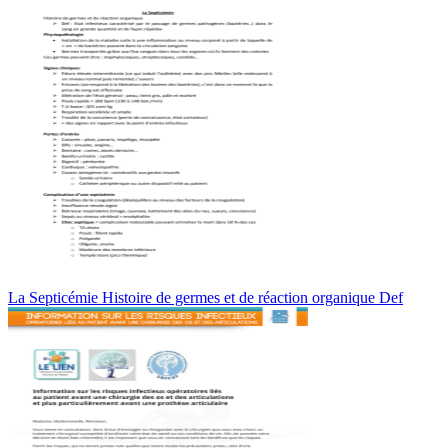
La Septicémie Histoire de germes et de réaction organique Def