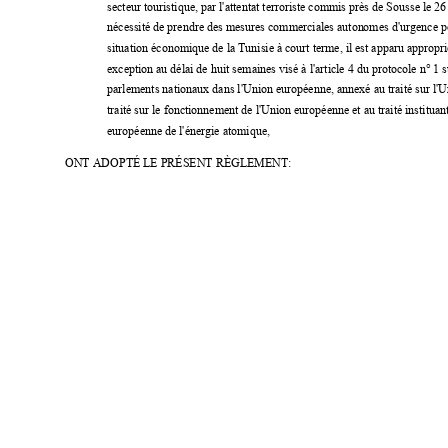
secteur touristique, par l'
attentat terroriste com
mis près de Sousse le 26
nécessité de prendre des 
mesures commerciales auton
omes d'urgence p
situation économique de la Tunisie à court terme, il est apparu appropri
exception au d
élai de huit semaines visé à l
'article 4 du protocole n° 
1 s
parlements nationaux dans l'Union européenne, annexé au traité sur l'
traité sur le fonctionnem
ent de l
'Union européenne et au traité institu
eu
ropéenne de l
'
énergie atomique,
ONT ADOPTÉ LE PRÉSENT RÈG
LEMENT: