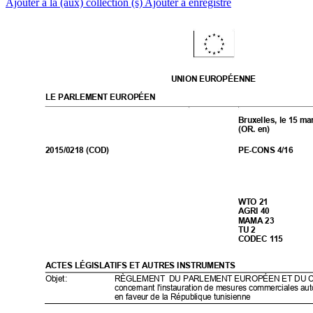
Ajouter à la (aux) collection (s)
Ajouter à enregistré
UNION EUROP
ÉENNE
LE PAR
LEMENT EUROPÉEN
Bruxell
es
, 
le
15
ma
(OR. 
en
) 
2015/0218 (
COD)
PE-
CONS 4
/
16
WTO
 2
1
AGR
I 40
MAM
A 2
3
TU 2
CODEC 115
ACTES LÉGISLAT
IFS ET AUTR
ES INSTRUMENTS
Objet
:
RÈGLEMENT  DU PAR
LEMENT EUROPÉEN ET 
DU 
concerna
nt l'instaur
atio
n de mes
ures commer
ciales au
en faveur de la Ré
publi
que tunisi
enne