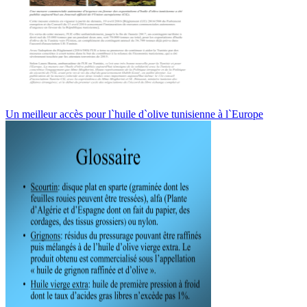
Un meilleur accès pour l`huile d`olive tunisienne à l`Europe