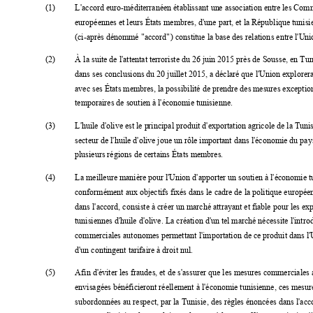
(1) 
L'
ac
cord euro-
méditerranéen
établissant un
e association entr
e les Com
européennes et leurs État
s membres, d
'une part, et la République tunisi
(ci
-
après dénomm
é "accord") constitue la base d
es relations entre l
'U
ni
(2) 
À la suite de l
'attentat terroriste du 26 juin 2015 près de Sousse, en Tuni
dans ses conclusions du 20 juillet 2015, a déclaré que l'Union explorera
avec ses États mem
bres, la possibilité de prendre des m
esures exception
temporaires 
de soutien à l
'économie tunisienne. 
(3) 
L'huile d'
olive est le p
rincipal produ
it d
'exportation agricole de la Tunis
secteur de l
'huile d'olive joue un rôle important dans l'économie du pay
plusieurs régions de certains É
tats membres
. 
(4) 
La meilleure manière po
ur l
'Union d'apporter un soutien à l'économie t
conformément aux objectifs fixés dans le cadre de la politique européen
dans l'
accord, consiste à créer un m
arché attrayant et fiabl
e pour les exp
tunisiennes d
'huile d'
olive. La création d'un
 tel marché nécessite l'intro
commerciales autonom
es permettant l
'importation de ce produit dans l'
d'un contingent tarifaire à 
droit nul.
(5) 
Afin d'éviter les fraudes, 
et de s'assurer
que les mesures com
merciales
envisagées bénéficieron
t
réellement à l'écon
omie tunisienne, ces m
esur
subordonnées au respect,
 par la Tunisie, des règle
s énoncées dans l'acc