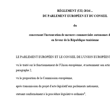
RÈ
GLEMENT (UE) 20
16/... 
DU PARLEMENT E
UROP
ÉEN ET DU CONSEI
L
du
concernant l
'
instauration
 de mesures commerciales autonomes 
en faveur de la Républ
ique tunisienne
LE PARLEMENT EUROPÉEN ET 
LE CONSEIL DE L
'
UNION EU
ROPÉEN
vu le traité sur le fonctionnement de l'Union européenne, et notamment son artic
paragraphe 2, 
vu la proposition de la Commission européenne, 
après transmission du p
rojet d
'
acte législatif
 aux parlements nationaux,
1
statuant conformém
ent à la procédure législative 
ordinaire
, 