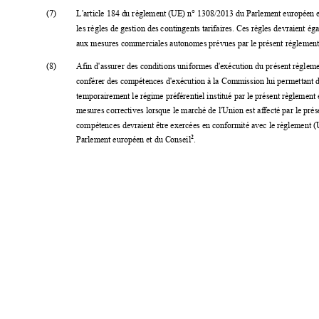
(7) 
L'
article 184 d
u règlement (U
E) n°
 1308/2013 du Parlement européen e
les règles de gestion des 
contingents tarifaires. C
es règles devraient ég
aux mesures commercial
es autonomes prévues par le pr
ésent règlement
(8) 
Afin
 d'assurer des conditions uniformes d'exécution du pr
ésent règleme
conférer des comp
étences d
'
exécution à la Comm
ission lui permettant 
temporairem
ent le régim
e préférentie
l institué par
 le présent règ
lement e
mesures correctives
lors
que le marché de l'Union est af
fecté par le pré
compétences devraient ê
tre exercées en conform
ité avec le règlement 
2
Parlement européen et du C
onseil
. 