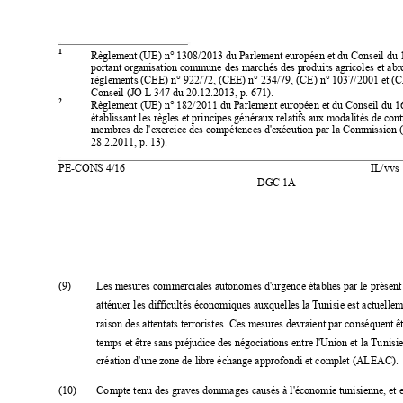
1
Règlemen
t (UE) n°
 1308/2013 du Parlement européen et du Conseil du
portant organisation co
mmune des marchés des p
roduits agricoles et abr
règlements (CEE) n°
922/72, (CEE) n°
 234/79, (CE) n° 1037/2001 et (
Conseil (JO L 347 du 20.12.2013, p. 671). 
2
Règlement (UE) n° 182/2011 du Parlement européen et du Conseil du 16
établissant les règles e
t principes généraux rela
tifs aux modalités de cont
membres de l
'
exercice de
s compétences
 d'exécution par la Comm
ission 
28.2.2011, p. 13). 
PE
-
CONS 4/16  
IL/vvs 
DGC 1A
(9) 
Les mesures commercial
es autonomes d'urgence établ
ies par le présen
atténuer les diff
icultés économiques auxquelles la T
unisie est actuelle
raison des attentats terro
ristes. Ces mesures devra
ient par conséquent êt
temps et être sans p
réjudice des négociations entre l'
U
nion et la Tunisi
création d
'une zone de libre échange approfondi et complet (ALEAC).
(10) 
Compte tenu des graves domm
ages causés à l
'économie tunisienne, et e