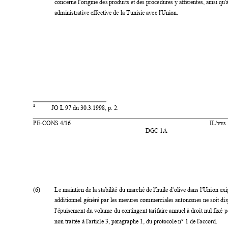
concerne l
'origine des produits et des procédures y afférentes, ainsi qu'
administrative effective 
de la Tunisie avec l
'Union. 
1
JO L 97 du 30.3.1998, p. 2. 
PE
-
CONS 4/16  
IL/vvs 
DGC 1A
(6) 
Le maintien de la stabilit
é du marché de l
'huile d'
olive dans l
'Union exi
additionnel généré par l
es mesures commerciales autono
mes ne soit di
l'épuisement du volume du contingent tarifaire annuel à droit nul fixé po
non traitée à l'article 3, paragraphe 1, du protocole n° 1 de l'
accord.