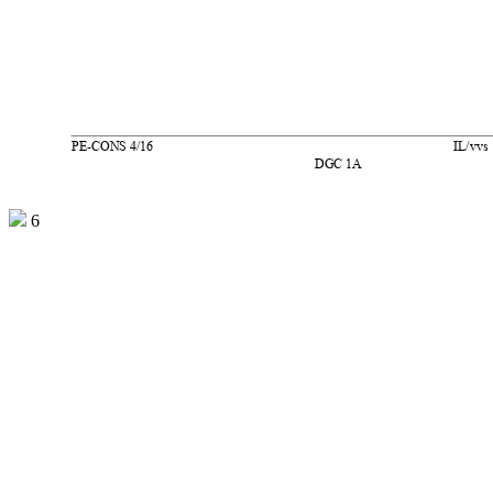
PE
-
CONS 4/16  
IL/vvs 
DGC 1A
6