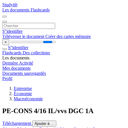
Study
lib
Les documents
Flashcards
S''identifier
Téléverser le document
Créer des cartes mémoire
×
S''identifier
Flashcards
Des collections
Les documents
Dernière Activité
Mes documents
Documents sauvegardés
Profil
Entreprise
Économie
Macroéconomie
PE-CONS 4/16 IL/vvs DGC 1A
Téléchargement
Ajouter à ...