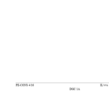
PE
-
CONS 4/16  
IL/vvs 
DGC 1A