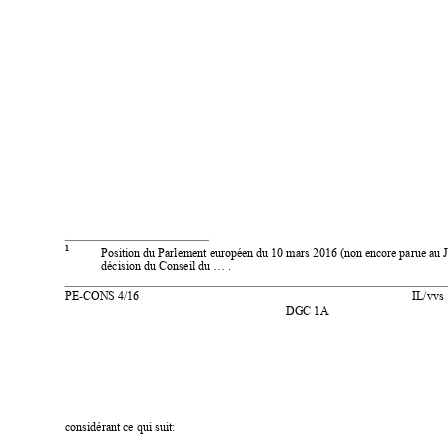
1
Position du Parlement européen du 10 mars 2016 (non encore parue au Jou
décision du Conseil du … 
. 
PE
-
CONS 4/16  
IL/vvs 
DGC 1A
considérant ce qui suit: 