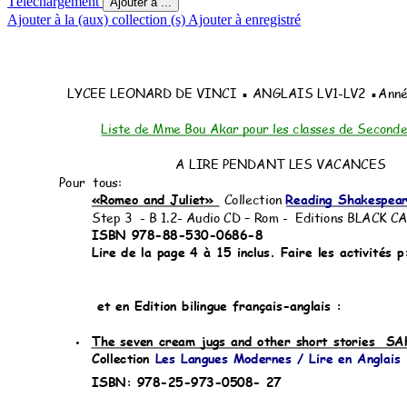
Téléchargement
Ajouter à ...
Ajouter à la (aux) collection (s)
Ajouter à enregistré
LYCEE LEONARD DE VINCI ▪ ANGLAIS LV1-LV2
 ▪Anné
Liste de Mme Bou Akar pour les classes de Seconde
 A LIRE PENDANT LES VACANCES
Pour  tous:
«Romeo and Juliet»  
Collection 
Reading Shakespear
Step 3  - B 1.2- Audio CD – Rom -  Editions BLACK CA
ISBN 978-88-530-0686-8
Lire de la page 4 à 15 inclus. Faire les activités 
 et en Edition bilingue français-anglais
 :
The seven cream jugs and other short stories  
 SA
•
Collection 
Les Langues Modernes / Lire en Anglais
ISBN: 978-25-973-0508- 27 