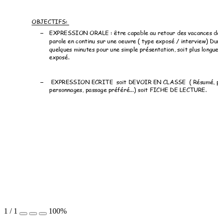
OBJECTIFS: 
EXPRESSION ORALE : être capable au retour des vacances de
–
parole en continu sur une oeuvre ( type exposé / interview) Dur
quelques minutes pour une simple présentation, soit plus longue 
exposé.
 EXPRESSION ECRITE  soit DEVOIR EN CLASSE  ( Résumé, pr
–
personnages, passage préféré...) soit FICHE DE LECTURE. 
1
/
1
100%