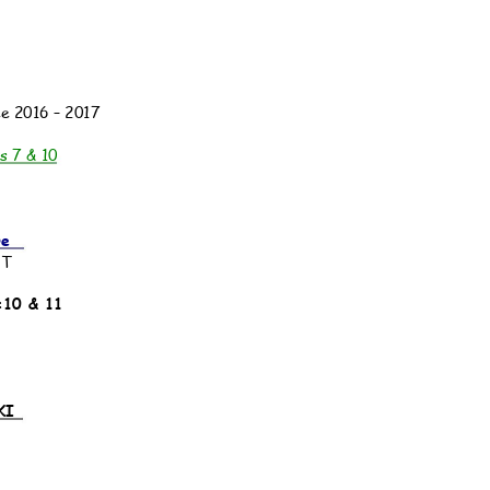
e 2016 – 2017
s 7 & 10
e  
T  
p:10 & 11
KI 