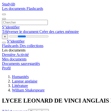
Study
lib
Les documents
Flashcards
S''identifier
Téléverser le document
Créer des cartes mémoire
×
S''identifier
Flashcards
Des collections
Les documents
Dernière Activité
Mes documents
Documents sauvegardés
Profil
Humanités
Langue anglaise
Littérature
William Shakespeare
LYCEE LEONARD DE VINCI ANGLAIS 