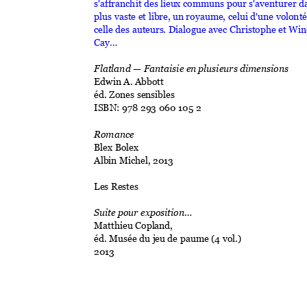
s'affranchit des lieu
x communs pour 
s'aventurer d
plus vaste et libre, 
un royaum
e, celui d'une vol
onté
celle des auteurs
. Dialogue avec Christ
ophe et W
in
Cay…
Flatland 
—
 Fantaisie e
n plusieurs d
imensions 
Edwin A. A
bbott 
éd. Zones sen
sibles 
ISBN: 978 29
3 060 105 2
Romance 
Blex Bolex 
Albin Mic
hel, 2013 
Les Restes 
Suite pour exposi
tion…
Matthieu Copl
and, 
éd. Musée du j
eu de paume (4 vol.) 
2013 