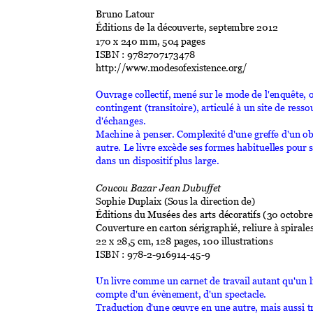
Bruno Latour
Éditions de la déco
uverte, septe
mbre 2012 
170 x 240 mm, 504 
pages 
ISBN : 9782
707173478 
http://www.mode
sofexistence
.org/ 
Ouvrage collectif, 
mené sur le mod
e de l'enqu
ête, 
contingent (tran
sitoire), articul
é à un site de resso
d'échanges. 
Machine à penser. 
Complexité d'une 
greffe d'un ob
autre. Le livre 
excède ses for
mes habituell
es pour s
dans un dispositif 
plus large.
Coucou Bazar Je
an Dubuffet 
Sophie Duplaix (
Sous la direct
ion de) 
Éditions du 
Musées des arts décor
atifs (30 octo
bre
Couverture en carto
n sérigraphi
é, reliure à spir
ale
22 x 28,5 cm, 128 p
ages, 100 illustrat
ions 
ISBN : 978-2-91691
4-
45
-9
Un livre comme un 
carnet de trav
ail autant
 qu'un l
compte d'un évène
ment, d'un spectacl
e. 
Traduction d
'une œuvre en un
e autre, mais aus
si t