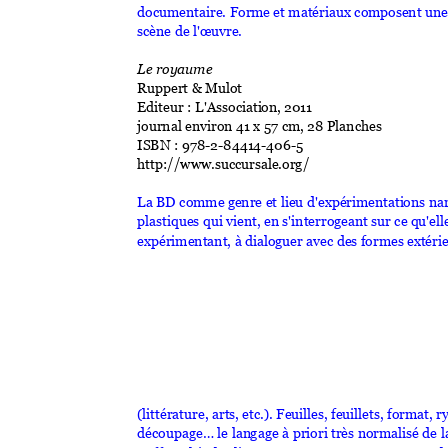
documentaire. For
me et matériaux co
mposent une
scène de l'œuv
r
e.
Le royaume 
Ruppert & Mul
ot 
Editeur : L'Associati
on, 2011 
journal environ 41
 x 57 cm, 28 Planch
es 
ISBN : 978-2-8441
4-406-5 
http://www.succur
sale.org/ 
La BD comme g
enre et lieu d'expérim
entati
ons nar
pl
astiques qui
 vient, en s'interro
geant sur ce q
u'ell
expérimentant, à di
aloguer av
ec des formes ext
éri
(littérature, art
s, etc.). Feuill
es, feuillets, format, r
découpage… le lan
gage à priori
 très normal
isé de 