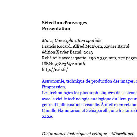
Sélection d'ouv
rages 
Présentatio
n
Mars, Une explora
tion spatiale 
Francis Rocard, A
lfred McEwen, X
avier Barral 
édition Xavier Barr
al, 2013 
Relié toilé avec jaq
uette, 290 x 
350 mm, 272 page
s
ISBN: 978236511
0006 
http://exb.fr/
Astronomie, techni
que de production
 des image
s, 
l'impression. 
Les technologie
s les plus sophistiq
uées de l'astro
avec la vieille t
echnologie analogique d
u livre pou
genre d’halluc
inations visuelle
. À mettre en r
elatio
Camille Flammario
n et Schiapa
relli, une histoire 
é
XIXe.
Dictionnaire histor
ique et critique 
–
 Misce
llanea 