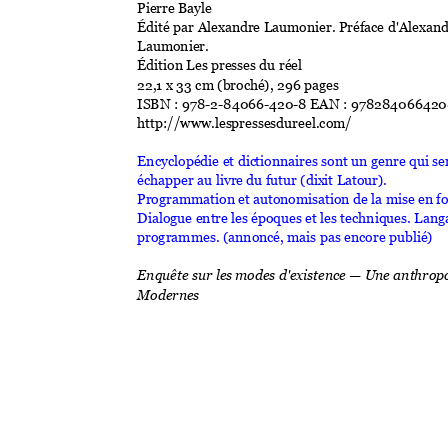
Pierre Bayle 
Édité par Alexandr
e Laumonier. P
réface d'Alexand
Laumonier. 
Édition Les pre
sses du réel 
22,1 x 33 cm (broch
é), 296 pag
es 
ISBN : 978-2-8406
6-420-8 EAN 
: 978284066420
http://www.les
pressesdureel.co
m/ 
Encyclopédie et dic
tionnaires sont u
n genre qui s
échapper au livr
e du futur (dix
it Latour). 
Programmation et 
autonomi
sation de la mi
se en f
Dialogue entre l
es époques 
et les techniq
ues. Langa
programmes. (anno
ncé, mais pa
s encore publié)
Enquête sur le
s modes d'e
xistence 
—
 Une anthropo
Modernes 