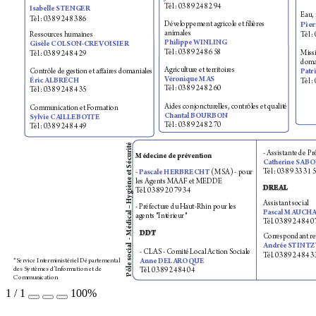
T
él : 03 89 24 82 94
Isabe
lle STENGER
Eau, 
T
él : 03 89 24 83 86
Déve
loppement agricole et lières
Pie
animales
T
él :
Ressources h
umaines
Philippe WINLING
Gisèle COLSON-CRE
VOISIER 
T
él : 03 89 24 86 58
Miss
T
él : 03 89 24 84 29
doma
Agr
iculture et t
erritoires
Con
trôle de ges
tion et aaires domaniale
s
P
at
V
éronique MAS
Éric ALBR
ECH 
T
él :
T
él : 03 89 24 82 60
T
él : 03 89 24 84 35
Aides conjonctur
elles, contrôles et qualit
é
Comm
unication et F
ormation
Chan
tal BOURBON
Sylvie CAILLEBOE 
T
él : 03 89 24 82 70
T
él : 03 89 24 84 49
ygiène et Sécurité
- A
ssistant
e de Pr
Mé
decine de prév
ention 
Ca
therine SAB
T
él : 03 89 33 31 5
- P
ascale HERBRECHT 
(MSA) - pour 
les Agents MA
AF et MEDDE
DRE
AL
T
él. 03 89 20 79 34
édical – H
A
ssistant social
- Pr
éfecture du H
aut-
Rhin pour les 
P
ascal MA
UCH
ag
ents "Int
érieur
"
T
él. 03 89 24 84 0
ôle social  - M
DDT 
Corr
espondant re
Andrée S
TIN
TZ
- CL
A
S - Comit
é Local Action Sociale
T
él. 03 89 24 84 3
*Serv
ice Int
erministériel Départeme
ntal 
Anne DEL
ARO
QUE
des S
ystèmes d’I
nformation et de 
T
él. 03 89 24 84 04
P
Communica
tion
1
/
1
100%