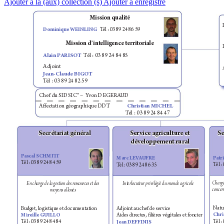
Ajouter à la (aux) collection (s)
Ajouter à enregistré
Mission qualit
é
Dominique WEINLING   
T
él : 03 89 24 86 59
Mission dint
ellig
ence t
erritoriale
Alain P
AR
ISOT
  T
él : 03 89 24 84 85
Adjoint
J
ean-Claude BIGO
T
T
él : 03 89 24 82 59
Chef du SIDSIC* –  Y
von DE
GE
UD
Aectation g
éographique DD
T  
Christian MICHEL
T
él : 03 89 24 84 47
Secrét
ariat g
énér
al
Se
Ser
v
ice agriculture et 
dév
eloppemen
t r
ural
P
ascal SCHMI
P
atr
Marc LEV
A
UFRE
T
él : 03 89 24 84 59
T
él :
T
él : 03 89 24 86 35
Char
g
En cha
rge de la gestion des ressources et des    
I
nterlocu
teur privilégié du monde a
g
ricole
concer
moyens alloués
N
atu
Budg
et, logi
stique et documentation
Adjoint au chef de serv
ice
Chr
Mireille GUILLO
Aides direct
es, lières vég
étales et foncier
T
él :
T
él : 03 89 24 84 84
J
ean DEFFINIS