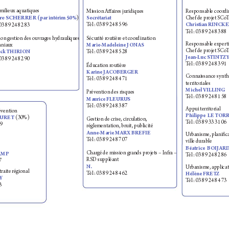
milieu
x aquatiques
Mission Aaires juridiques
Responsable coor
di
rre SCHERRER 
Chef de proj
et SCo
Secrét
ariat
(
par int
érim 50%
)
T
él : 03 89 24 85 96
 03 89 24 82 83
Christian RINC
T
él : 03 89 24 83 88
Sécurité r
outière et coor
dination
ion ges
tion des ouv
rag
es hydr
auliques
Responsable exper
t
nia
u
x
Marie-Madeleine JONAS
Chef de proj
et SCo
T
él : 03 89 24 85 28
rick THIRION
J
ean-Luc S
TINTZ
 03 89 24 82 90
T
él : 03 89 24 83 91
Éduca
tion routière
K
arine JACOB
ERGER
Conn
aissance sy
nth
T
él : 03 89 24 84 71
territoriales
Michel VILLING
Pr
évention des risques
T
él : 03 89 24 81 58
Maurice FLEURUS
T
él : 03 89 24 83 87
Appui territorial
é
vention
Philippe 
LE T
OR
OUR
ET 
(30%)
Gestion de crise, circula
tion,
T
él : 03 89 33 31 06
9 
régle
mentation, bruit, public
ité
Anne-Marie MA
RX BR
EFIE
U
rbanisme, pl
anica
T
él : 03 89 24 87 07
v
il
le durable
Béatrice  BOIJAR
Char
gé de mission grands projets – I
nfra –
A
M
P
T
él : 03 89 24 82 86
R
SD suppléa
nt
7 
N
. 
U
rbanisme, a
pplicat
traite r
égional
T
él : 03 89 24 84 62
H
élène FRET
Z
Y
T
él : 03 89 24 84 73
3