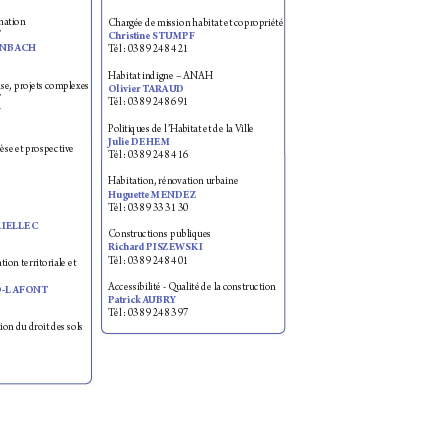
nation
Char
gée de mission habita
t et copropriété
T
Christine S
TU
MPF
KENBACH
T
él : 03 89 24 84 21
Ha
bitat indigne – ANAH
ise, projets c
omplexes
Olivier T
AUD
T
T
él : 03 89 24 86 91
Y
P
olitiques de l’Ha
bitat et de la V
il
le
Julie DEHEM
èse et pr
ospective
T
él : 03 89 24 84 16
Ha
bitation, réno
vation urbaine
H
uguee MENDEZ
T
él : 03 89 33 31 30
R
IELLEC
Cons
tr
uctions publiques
Richard PISZEWSKI
T
él : 03 89 24 84 01
tion territoriale et 
Accessibilité - Qualité de la c
onstruct
ion
D
-L
A
FONT 
P
atrick A
UBRY
T
él : 03 89 24 83 97
ion du droit des sols