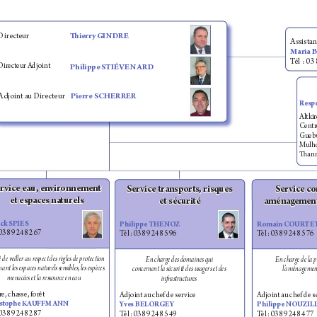
Direct
eur  
ierr
y GINDR
E
A
ssistan
Maria 
T
él : 03
Direct
eur Adjoint 
Philippe S
TI
ÉVEN
AR
D
Adjoint au Dir
ecteur 
Pierre SCHERRER
Resp
Altkir
Ce
ntr
Gueb
M
ulh
ann 
r
v
ice eau, en
vironneme
nt 
Ser
v
ice transports, ri
sques 
Ser
v
ice c
et espa
ces na
turels
amén
age
ment
et sécurité
ick SPIES
Philippe THENOZ
Romain COUR
TE
 03 89 24 82 67
T
él : 03 89 24 85 96
T
él : 03 89 24 85 76
é de veiller au res
pect des règles de protecti
on 
En cha
rge des domaines qui
En cha
rge de la 
nant les espa
ces naturels sensi
bles, les espèces 
concernent la sécurité des usagers et des 
l’
aménageme
menacé
es et la ressource en eau
in
astructures
r
e, chasse
, forêt
Adjoint au chef de serv
ice
Adjoint au chef de s
istophe 
UFFMANN
Y
ve
s BELORGEY
Philippe NOUZIL
 03 89 24 82 87
T
él : 03 89 24 85 49
T
él : 03 89 24 84 77