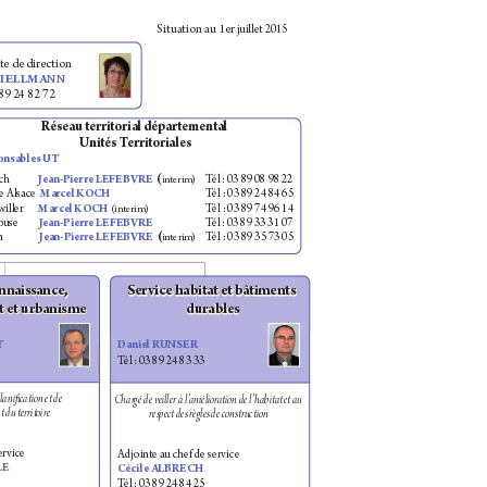
Situa
tion au 1er
 juil
let 2015
t
e de direction
BIELLMANN  
 89 24 82 72
Réseau t
erritorial départeme
ntal
U
nités T
erritoriales
onsables UT
ch  
J
ean-P
ierre LEFEBVRE  
(
T
él : 03 89 08 98 22
interim
)
e Alsace 
Mar
cel K
OCH 
T
él : 03 89 24 84 65
w
il
ler   
Marce
l KOCH
T
él : 03 89 74 96 14 
(
interim
) 
ouse  
J
ean-P
ierre LEFEBVRE
T
él : 03 89 33 31 07
  
J
ean-P
ierre LEFEBVRE  
(
T
él : 03 89 35 73 05
interim
)
onnais
sance, 
Ser
v
ice habit
at et bâ
timents 
 et urba
nisme
durable
s
T
Danie
l RUNSER
T
él : 03 89 24 83 33
plani
cation et de
Char
gé de veiller à l’
améli
orat
ion de l’habita
t et au 
n
t du territoire
respe
ct des règles de construction
erv
ice
Adjointe a
u chef de ser
v
ice
LE
Cécile ALBRECH
T
él : 03 89 24 84 25