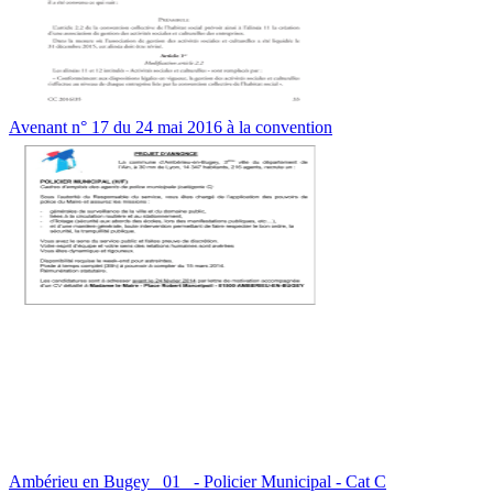
Avenant n° 17 du 24 mai 2016 à la convention
Ambérieu en Bugey _01_ - Policier Municipal - Cat C