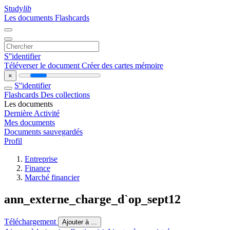
Study
lib
Les documents
Flashcards
S''identifier
Téléverser le document
Créer des cartes mémoire
×
S''identifier
Flashcards
Des collections
Les documents
Dernière Activité
Mes documents
Documents sauvegardés
Profil
Entreprise
Finance
Marché financier
ann_externe_charge_d`op_sept12
Téléchargement
Ajouter à ...