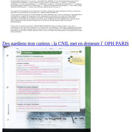
Des gardiens trop curieux : la CNIL met en demeure l` OPH PARIS