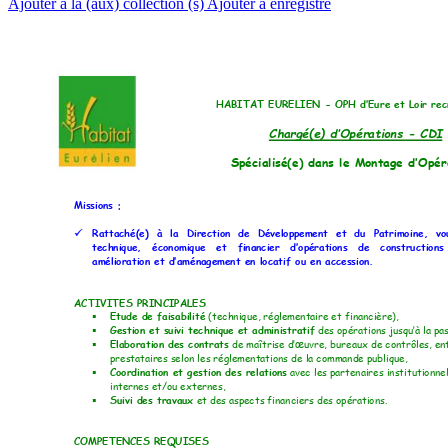
Ajouter à la (aux) collection (s)
Ajouter à enregistré
HABITAT EURELIE
N - 
OPH d’Eur
e et Loir rec
Chargé(e) d’Opérations
 - CDI 
Spécialisé(e) 
dans le Montage d’Opér
Missions : 
Rattaché(e) 
à 
la 
Direction 
de 
Développement
et 
du 
Patrimoi
ne
, 
vo

technique, 
économique
et 
financier 
d’opérations 
de 
construction
s
amélioration et d’am
énagement en locat
if ou en accession.
ACTIVITES PRI
NCIPALES
Etude de faisabilit
é
 (technique
, réglementaire et f
inancière)
, 

Gestion et suivi tech
nique et admi
nistratif
 d
es o
p
érations jusqu’à la pa

Elaboration des co
ntrats
de maîtr
ise d’œuvre, bure
aux de contrôles, en

prestataires selon le
s réglementations d
e la commande publique,
Coordination et g
estion des relations
 avec l
es partenaires
 institutionn
e

internes et/ou exter
nes, 
Suivi des travaux
 et des aspec
ts financiers d
es opérations.

COMPETENCES REQU
ISES