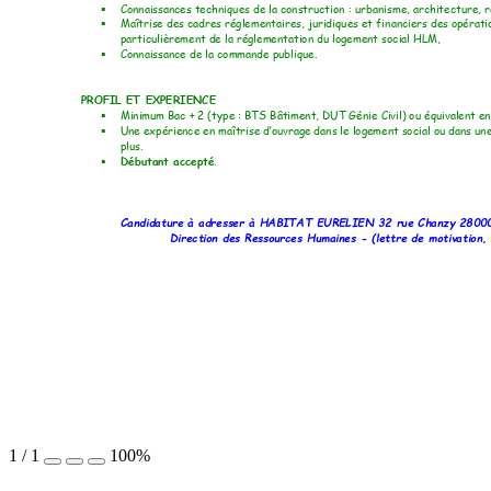
Connaissances techn
iques de la construction
 : ur
banisme, architecture, r

Maîtrise des cadr
es réglementaires, juridi
ques et fi
nanciers des opérati

particulièrement de l
a réglementatio
n du logement so
cial HLM
, 
Connaissance d
e la commande publiqu
e. 

PROFIL ET EXPERIE
NCE
Minimum Bac + 2 (ty
pe : BTS B
âtiment, DUT Génie 
Civil) ou é
quivalent en

Une expérience en 
maîtrise d’ouvrage da
ns le logement soci
al ou dans un

plus. 
Débutant accepté
.

Candidature à adr
esser à HABITAT
 EURELIE
N 32 rue Chanzy 28
00
Direction des Res
sources Humai
nes - (l
ettre de moti
vation,
1
/
1
100%