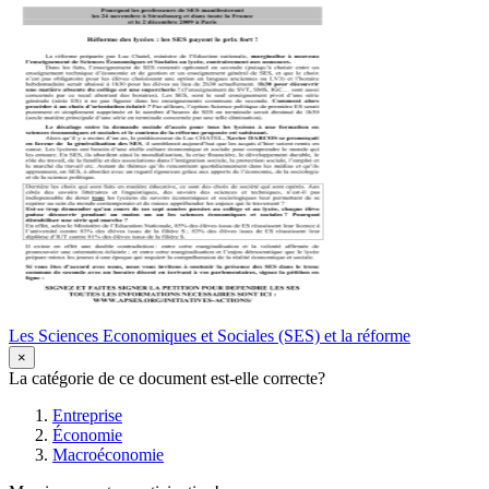
Les Sciences Economiques et Sociales (SES) et la réforme
×
La catégorie de ce document est-elle correcte?
Entreprise
Économie
Macroéconomie