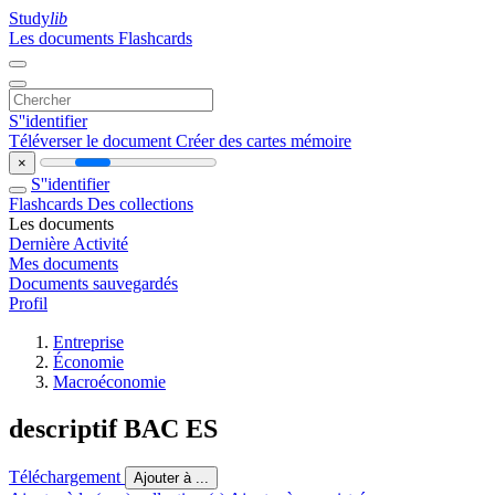
Study
lib
Les documents
Flashcards
S''identifier
Téléverser le document
Créer des cartes mémoire
×
S''identifier
Flashcards
Des collections
Les documents
Dernière Activité
Mes documents
Documents sauvegardés
Profil
Entreprise
Économie
Macroéconomie
descriptif BAC ES
Téléchargement
Ajouter à ...