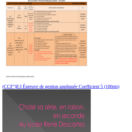
(CCF°)E3 Épreuve de gestion appliquée Coefficient 5 (100pts)