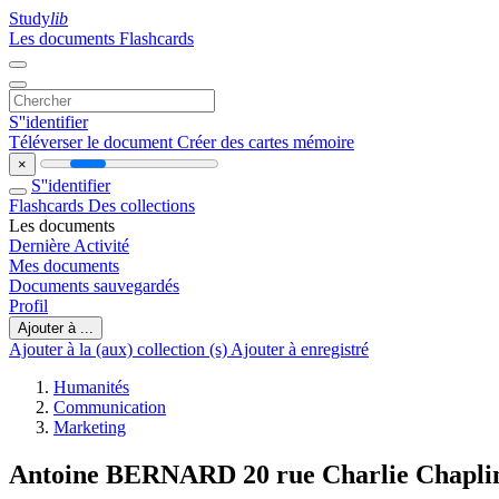
Study
lib
Les documents
Flashcards
S''identifier
Téléverser le document
Créer des cartes mémoire
×
S''identifier
Flashcards
Des collections
Les documents
Dernière Activité
Mes documents
Documents sauvegardés
Profil
Ajouter à ...
Ajouter à la (aux) collection (s)
Ajouter à enregistré
Humanités
Communication
Marketing
Antoine BERNARD 20 rue Charlie Chaplin