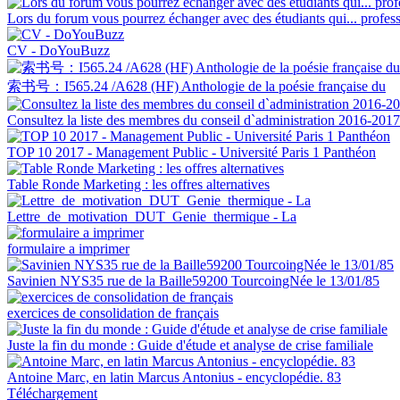
Lors du forum vous pourrez échanger avec des étudiants qui... profess
CV - DoYouBuzz
索书号：I565.24 /A628 (HF) Anthologie de la poésie française du
Consultez la liste des membres du conseil d`administration 2016-2017
TOP 10 2017 - Management Public - Université Paris 1 Panthéon
Table Ronde Marketing : les offres alternatives
Lettre_de_motivation_DUT_Genie_thermique - La
formulaire a imprimer
Savinien NYS35 rue de la Baille59200 TourcoingNée le 13/01/85
exercices de consolidation de français
Juste la fin du monde : Guide d'étude et analyse de crise familiale
Antoine Marc, en latin Marcus Antonius - encyclopédie. 83
Téléchargement