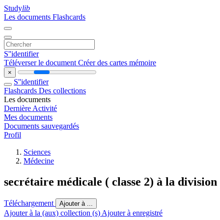
Study
lib
Les documents
Flashcards
S''identifier
Téléverser le document
Créer des cartes mémoire
×
S''identifier
Flashcards
Des collections
Les documents
Dernière Activité
Mes documents
Documents sauvegardés
Profil
Sciences
Médecine
secrétaire médicale ( classe 2) à la division
Téléchargement
Ajouter à ...
Ajouter à la (aux) collection (s)
Ajouter à enregistré