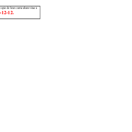
copie de 
leur curriculum v
itae à 
-12-12.