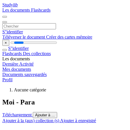
Study
lib
Les documents
Flashcards
S''identifier
Téléverser le document
Créer des cartes mémoire
×
S''identifier
Flashcards
Des collections
Les documents
Dernière Activité
Mes documents
Documents sauvegardés
Profil
Aucune catégorie
Moi - Para
Téléchargement
Ajouter à ...
Ajouter à la (aux) collection (s)
Ajouter à enregistré