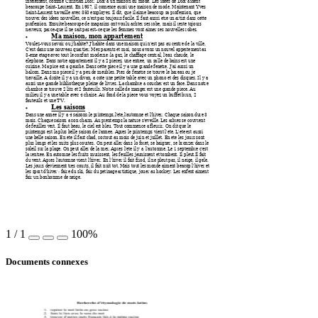
interessent, comme C
hristian Dior. Dior a 
un maison du mode. 
Les idees de Dior a
ident 
beacoupe Saint-
Laurent. En 1957, 
il comence aussi une 
maison de mode. M
aintenant Yves 
Saint-Laurent tra
vaille avec 350 e
mployes. Il dit, que il aime beaco
up sa profession, que 
trouver des idees nouve
lles, ce n'est pas 
toujours facile. Il 
faut aussi etre un artist dans cette 
profession. Ensuite beaco
upe de ma
gasins ont voulu ac
hter ses robe, 
mais il reste tojours 
nerveux, parce-q
ue il ne sait pas est
-ce que les 
femmes vont aimer ses
 nouvelles robes.
Ma 
m
aison, mon apparte
ment

Voulez-vous savo
ir ou j'habite? J
'habite dans une maison q
ui n'est pas au centre de 
la 
ville. 
C'est dans une nouvea
u quartier. Mes
 parents et 
moi, nou
s a
vons un nouvel apperte
ment au 
3-eme etage avec to
ut le confort moder
ne :la gaz, le chaffage ce
ntral, l'eau chaude, le 
elephone. Dans notre apparte
ment il y a 
2 pieces, une entree, un sa
lle 
de bains est 
une 
cuisine. Ma pice est 
a gauche. Dans cette piec
e il y a une grande fenetre.
 J'ai aussi un 
balcon. Dans 
mo piece il y a peu de meubles
. Pres de 
fen
etre se 
trouve le bareau ou je 
travaille. A droite 
il y a un divan, a cote 
une petite table 
avec un phono et 
des disques. I
l y a 
aussi une grande b
ibliotheque pleine de 
livres. La chambre a coucher est 
un face. Dans notre 
chambre se tro
uve 2 lits et 2 fauteuils. Notre
 salle de manger est 
une grande piece. Au 
milieu il y a une tab
le avec 4 chaise.
 Au fond de la p
iece vous voyez un buffet br
un, 2 
fauteuils et une TV.
Les saisons

Dans une annee il y a 
4 saisons:le printe
mps,l'ete,l'automne et 
l'hiver. Chaque saiso
n dure 3 
mois. Chaque saison a s
on charm. Au prent
emps la nature s
'eveille. Les arbres s
e
 couvrent 
de feuilles vert. Il faut 
beau, le ciel est ble
u. Tout commence a fleurir. On d
it que le 
printemps est 
la plus belle saison de l'annee
. Apres le printe
mps vient l'ete. L'ete es
t aussi 
une belle saiso
n. En ete il faut chad, sorto
ut au mois de jui
n et juillet. En ete 
les jours sont 
plus longs et les nuits
 plus courtes. 
On peut aller dans 
lo foret, se baigner, se
 bronzer dans le 
soleil sur la plage. On pe
ut aller de la 
mer. Apres l'ete il y a  l'auto
mne. Le 1 septembre c
'est 
la rentree. En auto
mne les fruits 
murissent, les feuilles ja
unissent et tombent. I
l pleut.Il fait 
du vent. Apres 
l'automne vient l'hiver. E
n l'hiver il 
fait friod, il ne pleut pas,
 il neige, il gele. 
Les jours devienne
nt tres courts, il fait 
nuit tot. Mais to
ut les monde aiment b
eacop l'hi
ver et 
les sport d'hiver 
: faire du ski, fair du pet
inage artistique, jouer au 
hockey. Les e
nfent aiment 
fair un bonho
mme de neige.
1
/
1
100%
Documents connexes