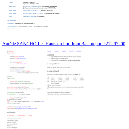
Aurélie SANCHO Les Hauts du Port Imm Balaou porte 212 97200