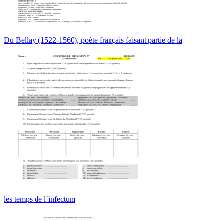
Du Bellay (1522-1560), poète français faisant partie de la
les temps de l`infectum