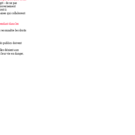
agit - de ne pas 
gouverneme
nt 
d
roit à 
çaises qui collabo
rent 
endant dans les 
à reconnaître les dro
its 
s publics doivent 
lles dénient aux 
 leur vie en da
nger, 