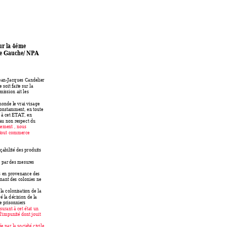
ur la 4ème 
 de Gauche/ NPA 
Jean-Jacq
ues Candelier 
e 
soit faite sur la 
ission ait le
s 
onde le vrai visage 
o
nstamment, en toute 
 à cet ET
AT, en 
 au
 non respec
t du 
le
ment , nous 
tout co
mmerce 
çabilité d
es produits 
 p
ar des mesures 
s en provenance des 
nant des colonies ne 
 la colonisation de la 
é la d
écision de la 
e pr
isonniers 
surant à ce
t é
tat un 
 l'impunité dont jo
uit 
ée par la so
ciété civile 