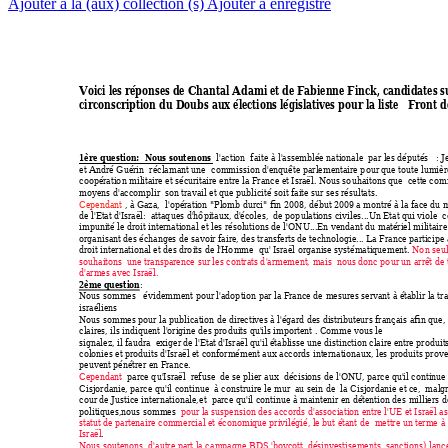
Ajouter à la (aux) collection (s)
Ajouter à enregistré
Voici les réponses de Chantal Adami et de Fabienne Finck, candidates s
circonscription du Doubs aux élections législatives pour la liste   Front
1ère question:  
Nous soutenons
 l'action  faite à l
'assemblée nationale 
 par les dép
utés   : 
et André Guérin  
réclamant une 
 commission d'enquête p
arlementaire p
our que toute lumièr
coopératio
n militaire et sécuritaire entre la 
France et Israël. Nous so
uhaitons que 
 cette co
mm
moyens d'acco
mplir  son travail et q
ue publicité soit faite sur
 ses résultats.
Cependant
 , à Gaza, 
 l'opération "
Plomb durci" fin 2008
, début 2009 a montré à la face d
u m
de l'Etat d'Israël:  attaq
ues d'hô
pitaux, d'écoles, 
 de pop
ulations civiles...Un Etat q
ui viole  c
impunité le droit internationa
l et les résolutions de l
'ONU...En vendant du 
matériel militair
e
organisant des échanges de 
savoir faire, des tr
ansferts de technolo
gie... La France participe
droit international et des dro
its de l'Ho
mme  qu' Israël o
rganise systématique
ment. 
No
n seu
souhaitons  une transparence 
sur les contrats d
'armement, 
mais 
 nous donc po
ur un arrêt de 
d'armes avec Israël.
2ème question
:
Nous sommes   évide
mment pour l'adop
tion par la France de 
mesures servant à établir la tr
a
israéliens 
Nous sommes pour la p
ublication de d
irectives à l'égard des distributeurs fra
nçais afin que,
claires, ils indiquent l
'origine des pro
duits qu'ils importent . Comme vous le
signalez, il faudra  
exiger de l'Etat d'Israël q
u'il établisse une d
istinction claire entre pro
duit
colonies et prod
uits d'Israël et conformément aux acco
rds internationaux,
 le
s prod
uits prove
peuvent pénétrer en Fra
nce.
Cependant
  parce q
u'Israël  refuse  d
e se plier aux  déc
isions de 
l'ONU, parce qu'il continue
Cisjordanie, par
ce qu'il continue  
à construire le 
mur  au sein d
e  la Cisjor
danie et ce,  malgr
cour de Justice internationale,
et 
 parce qu'il continue à 
maintenir en détention des 
milliers d
politiques,nous som
mes 
 pour la suspensio
n des accords d
'association entre l'UE et Israël a
s
statut de partenaire 
commercial et écono
mique privilégié, le but étant de 
 mettre un terme 
à
Israël
.
Nous soutenons  d
'autre part la ca
mpagne BDS 'boycott, désinvestise
ments, sanctions) lan
c