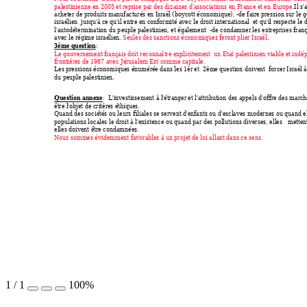
palestinienne en 200
5 et reprise par d
es dizaines d'associations en France et e
n Europe
.Il s'
acheter de pro
duits manufacturés en Israël (b
oycott économique), 
-de faire pression 
sur le 
israélien  jusqu
'à ce qu'il entre en conformité ave
c le dro
it international  et q
u'il respecte le 
l'autodétermination du p
euple palestinien, et égaleme
nt  
-de conda
mner les entreprises fran
avec le régime israélien. 
Seules des sanct
ions écono
miques feront plier
 Israël
.
3ème question
: 
Le gouvernement frança
is doit reco
nnaître explicitement 
 un E
tat palestinien viable et indé
p
frontières de 1967
 avec Jérusalem Est comme capitale.
Les pressions écono
miques énumérée dans les 1èr et 
 2ème question doivent  
forcer Isr
aël 
du peuple palestinien.
Question annexe
: 
 L'investisse
ment à l'étranger et l'attributio
n des appels d'offre des 
marché
être l'objet de 
critères éthiques.
Quand des sociétés ou le
urs filiales se ser
vent d'enfant
s ou d'esclaves 
modernes ou quand e
populations locales le dro
it à l'existence ou quand p
ar des pollutions diver
ses, elles 
mettent
elles doivent être co
ndamnées.
Nous sommes évide
mment favorables à un proj
et de loi a
llant dans ce 
sens.
1
/
1
100%