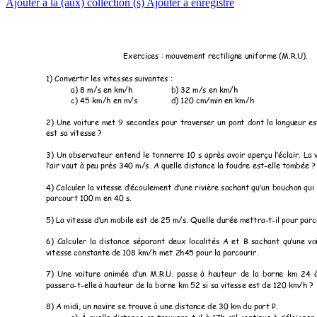
Ajouter à la (aux) collection (s)
Ajouter à enregistré
Exercices : 
mouvement
 rectiligne uniforme 
(M.R.U). 
1) Converti
r les vitesses 
suivantes : 
a) 8 m/s en km
/h 
b) 32 m/s e
n km/h 
c) 45 km/h en 
m/s 
d) 120 cm
/min en km/h 
2) 
Une 
voitu
re 
met 
9 
seconde
s 
pour 
trave
rser 
un 
pont 
dont 
la 
longueur 
es
est sa vitesse ?
3) 
Un 
observateur 
entend 
le 
tonnerre 
10 
s 
après 
avoir 
aperçu 
l’éclair. 
La 
l’air vaut à pe
u près 340 
m/s. A que
lle distance la
 foudre est
-elle tombée ?
4) 
Calculer la 
vitesse 
d’écoulem
ent 
d’une 
riviè
re 
sachant qu’
un 
boucho
n 
qui 
parcourt 100 
m en 
40 s. 
5) La vitesse d’
un mobile
 est de 25 
m/s. Quelle durée 
me
ttra-t-il pour parc
6
) 
Calculer 
la 
distance 
séparant 
deux 
localités 
A 
et 
B 
sachant 
qu’une 
vo
vitesse constante
 de 1
08 km/h met 2h45 
pour la parcou
rir. 
7
) 
Une 
voiture 
animée
d’un 
M.R.U. 
passe 
à 
hauteur 
de 
la 
borne 
km 
24 
à
passera-t-elle 
à hauteur de 
la borne km 52 si s
a vitesse 
est de 
120 km/h ? 
8
) 
A midi,
 un navire se trouve 
à une distanc
e de 30 km 
du port P. 