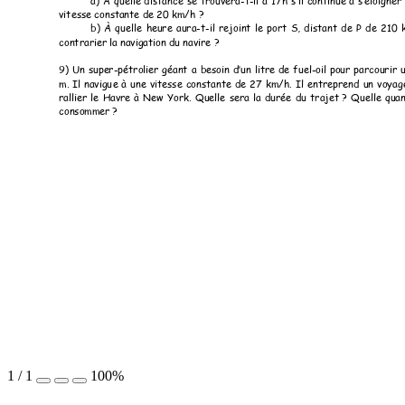
a) 
À 
quelle 
distance 
se 
trouvera-t-
il 
à 
17h 
s’il 
continue 
à 
s’éloigner 
vitesse consta
nte de 
20 km/h ? 
b) 
À 
quelle 
he
ure 
au
ra-t-il 
r
ejoint 
le 
po
rt 
S, 
distant 
de 
P 
de 
210 
contrarier la 
navigation 
du navire ? 
9) 
Un 
supe
r-
pétrolier 
géant 
a 
besoin
d’un 
lit
re 
de 
fu
el
-oil 
pour 
parcou
rir 
u
m. 
Il 
navigu
e 
à 
une 
vitesse 
constante
de 
27 
km/h. 
Il 
entreprend 
un 
voyag
rallier 
le 
Havre 
à 
New 
York
. 
Quelle 
sera 
la 
durée 
du 
trajet ? 
Quelle 
quan
consomme
r ? 
1
/
1
100%