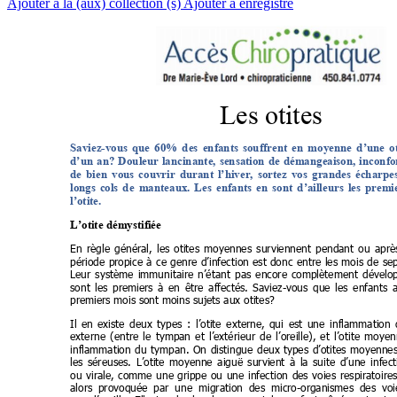
Ajouter à la (aux) collection (s)
Ajouter à enregistré
Les otites
Saviez-vous 
que 
60% 
des 
enfants 
souffrent 
en 
moyenne 
d’une 
o
d’un 
an? 
Douleur 
lancinante, 
sensation 
de 
démangeaison, 
inconfo
de 
bien 
vous 
couvrir 
durant 
l’hiver, 
sortez 
vos 
grandes 
écharpes
longs 
cols 
de 
manteaux. 
Les 
enfants 
en 
sont 
d’ailleurs 
les 
premie
l’otite.
L’otite démystifiée
En 
règle 
général, 
les 
otites 
moyennes 
surviennent 
pendant 
ou 
aprè
période 
propice 
à 
ce 
genre 
d’infection 
est 
donc 
entre 
les 
mois 
de 
se
Leur 
système 
immunitaire 
n’étant 
pas 
encore 
complètement 
dévelop
sont 
les 
premiers 
à 
en 
être 
affectés. 
Saviez-vous 
que 
les 
enfants 
a
premiers mois sont moins sujets aux otites?
Il 
en 
existe 
deux 
types 
: 
l’otite 
externe, 
qui 
est 
une 
inflammation 
externe 
(entre 
le 
tympan 
et 
l’extérieur 
de 
l’oreille), 
et 
l’otite 
moyen
inflammation 
du 
tympan. 
On 
distingue 
deux 
types 
d’otites 
moyennes
les 
séreuses. 
L’otite 
moyenne 
aiguë 
survient 
à 
la 
suite 
d’une 
infect
ou 
virale, 
comme 
une 
grippe 
ou 
une 
infection 
des 
voies 
respiratoires
alors 
provoquée 
par 
une 
migration 
des 
micro-organismes 
des 
voi