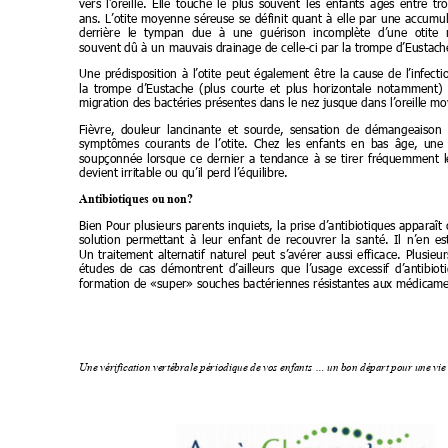
vers 
l’oreille. 
Elle 
touche 
le 
plus 
souvent 
les 
enfants 
âgés 
entre 
tro
ans. 
L’otite 
moyenne 
séreuse 
se 
définit 
quant 
à 
elle 
par 
une 
accumul
derrière 
le 
tympan 
due 
à 
une 
guérison 
incomplète 
d’une 
otite 
souvent dû à un mauvais drainage de celle-ci par la trompe d’Eustach
Une 
prédisposition 
à 
l’otite 
peut 
également 
être 
la 
cause 
de 
l’infecti
la 
trompe 
d’Eustache 
(plus 
courte 
et 
plus 
horizontale 
notamment) 
migration des bactéries présentes dans le nez jusque dans l’oreille m
Fièvre, 
douleur 
lancinante 
et 
sourde, 
sensation 
de 
démangeaison 
symptômes 
courants 
de 
l’otite. 
Chez 
les 
enfants 
en 
bas 
âge, 
une 
soupçonnée 
lorsque 
ce 
dernier 
a 
tendance 
à 
se 
tirer 
fréquemment 
l
devient irritable ou qu’il perd l’équilibre. 
Antibiotiques ou non?
Bien 
Pour 
plusieurs parents 
inquiets, 
la 
prise 
d’antibiotiques apparaît 
solution 
permettant 
à 
leur 
enfant 
de 
recouvrer 
la 
santé. 
Il 
n’en 
es
Un 
traitement 
alternatif 
naturel 
peut 
s’avérer 
aussi 
efficace. 
Plusieur
études 
de 
cas 
démontrent 
d’ailleurs 
que 
l’usage 
excessif 
d’antibiot
formation de «super» souches bactériennes résistantes aux médicame
Une vérification vertébrale périodique de vos enfants … un bon départ pour une vie s