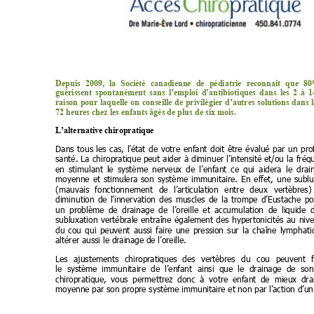
Depuis 
2009, 
la 
Société 
canadienne 
de 
pédiatrie 
reconnaît 
que 
80
guérissent 
spontanément 
sans 
l’emploi 
d’antibiotiques 
dans 
les 
2 
à 
1
raison 
pour 
laquelle 
on 
conseille 
de 
privilégier 
d’autres 
solutions 
dans 
l
72 heures chez les enfants âgés de plus de six mois.
L’alternative chiropratique
Dans 
tous 
les 
cas, 
l’état 
de 
votre 
enfant 
doit 
être 
évalué 
par 
un 
pro
santé. 
La 
chiropratique peut 
aider 
à 
diminuer 
l’intensité et/ou 
la 
fréq
en 
stimulant 
le 
système 
nerveux 
de 
l’enfant 
ce 
qui 
aidera 
le 
drai
moyenne 
et 
stimulera 
son 
système 
immunitaire. 
En 
effet, 
une 
sublu
(mauvais 
fonctionnement 
de 
l’articulation 
entre 
deux 
vertèbres) 
diminution 
de 
l’innervation 
des 
muscles 
de 
la 
trompe 
d’Eustache 
po
un 
problème 
de 
drainage 
de 
l’oreille 
et 
accumulation 
de 
liquide 
subluxation 
vertébrale 
entraîne 
également 
des 
hypertonicités 
au 
niv
du 
cou 
qui 
peuvent 
aussi 
faire 
une 
pression 
sur 
la 
chaîne 
lymphati
altérer aussi le drainage de l’oreille. 
Les 
ajustements 
chiropratiques 
des 
vertèbres 
du 
cou 
peuvent 
le  système 
immunitaire  de 
l’enfant  ainsi  que 
le  drainage 
de  son
chiropratique, 
vous 
permettrez 
donc 
à 
votre 
enfant 
de 
mieux 
dra
moyenne par son propre système immunitaire et non par l’action d’un 