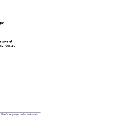
pe.
essive et 
n conducteur 
 - ht
tp:/
/ww
w
.groupe
-ecol
es-
centr
ale
s.fr