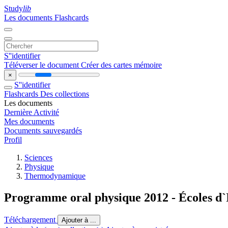
Study
lib
Les documents
Flashcards
S''identifier
Téléverser le document
Créer des cartes mémoire
×
S''identifier
Flashcards
Des collections
Les documents
Dernière Activité
Mes documents
Documents sauvegardés
Profil
Sciences
Physique
Thermodynamique
Programme oral physique 2012 - Écoles d`
Téléchargement
Ajouter à ...