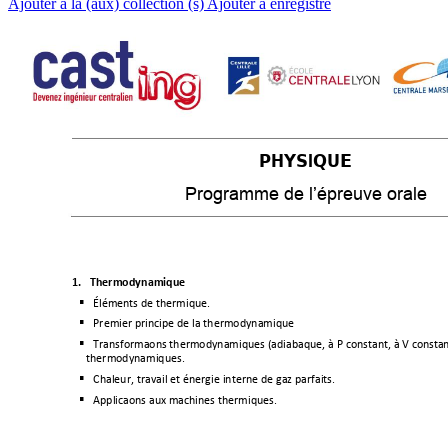
Ajouter à la (aux) collection (s)
Ajouter à enregistré
PHYSIQUE 
Programme de l’épreuve orale
1.
Thermodynamique 
Éléments de thermique. 

Premier principe de la thermodynamique 

Transformations thermodynamiques (adiabatique, à P constant, à V const
an

thermodynamiques. 
Chaleur, travail et énergie interne de gaz parfaits. 

Applications aux machines thermiques. 
