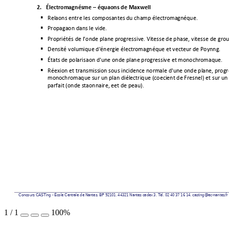
2.
Électromagnétisme 
–
 équations de Maxwell 
Relations entre les composantes du champ électromagnétiq
ue.

Propagation dans le vide.

Propriétés de l’onde plane progressive. Vi
tesse de phase, vitesse d
e grou

Densité volumique d'énergie électromagnétique 
et vecteur de Poynting.

États de polarisation d'une onde plane progressive et monochromatique. 

Réflexion et transmission sous incidence normale d'une onde plane, 
progr

monochromatique sur un plan diélectrique (coefficient de Fresnel) et sur u
parfait (onde stationnaire, effet de peau). 
Con
cour
s CA
STin
g - É
cole
 Ce
ntra
le de
 Nan
tes
. BP
 921
01.
 4432
1 Na
ntes
 ced
ex 
3. T
él.
 02 
40 3
7 16
 14. 
cast
ing@
ec-n
ante
s.fr
1
/
1
100%