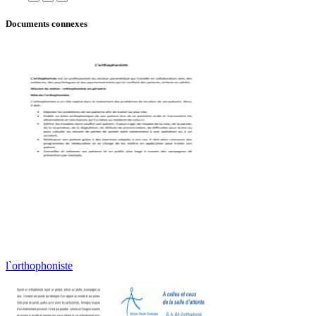
Documents connexes
l`orthophoniste