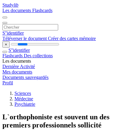
Study
lib
Les documents
Flashcards
S''identifier
Téléverser le document
Créer des cartes mémoire
×
S''identifier
Flashcards
Des collections
Les documents
Dernière Activité
Mes documents
Documents sauvegardés
Profil
Sciences
Médecine
Psychiatrie
L`orthophoniste est souvent un des
premiers professionnels sollicité