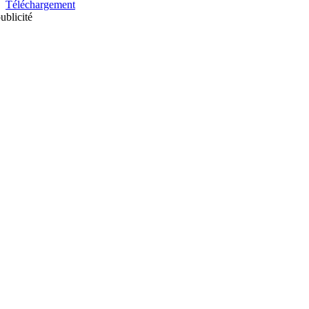
Téléchargement
ublicité