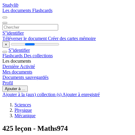
Study
lib
Les documents
Flashcards
S''identifier
Téléverser le document
Créer des cartes mémoire
×
S''identifier
Flashcards
Des collections
Les documents
Dernière Activité
Mes documents
Documents sauvegardés
Profil
Ajouter à ...
Ajouter à la (aux) collection (s)
Ajouter à enregistré
Sciences
Physique
Mécanique
425 leçon - Maths974