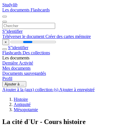
Study
lib
Les documents
Flashcards
S''identifier
Téléverser le document
Créer des cartes mémoire
×
S''identifier
Flashcards
Des collections
Les documents
Dernière Activité
Mes documents
Documents sauvegardés
Profil
Ajouter à ...
Ajouter à la (aux) collection (s)
Ajouter à enregistré
Histoire
Antiquité
Mésopotamie
La cité d`Ur - Cours histoire