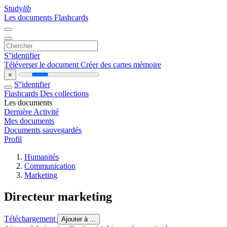
Study
lib
Les documents
Flashcards
S''identifier
Téléverser le document
Créer des cartes mémoire
×
S''identifier
Flashcards
Des collections
Les documents
Dernière Activité
Mes documents
Documents sauvegardés
Profil
Humanités
Communication
Marketing
Directeur marketing
Téléchargement
Ajouter à ...