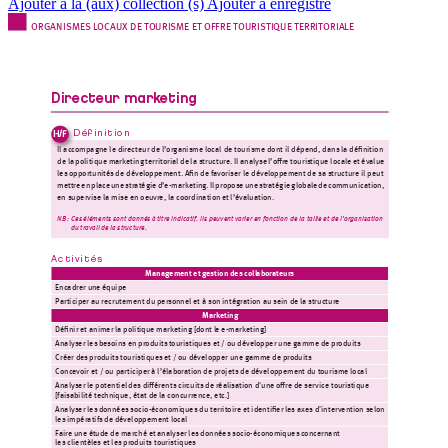
Ajouter à la (aux) collection (s)
Ajouter à enregistré
ORGANISMES
 L
OCAUX DE
 TOURIS
ME ET OFFRE 
TOURISTIQUE 
TERRITORIALE
Directeur mar
k
eting
Définition
H/F
Il accompagne le directeur 
de l’organisme local 
de tourisme dont 
il dépend, 
dans la dénition 
de la 
politique m
arketing 
territorial de 
la s
tructure. Il 
analyse 
l’ore touris
tique locale 
et év
alue 
les opportunités
 de 
développement. An de favoriser le développement de sa structure il peut 
mettre 
en 
place 
u
ne 
stratégie 
d’e-marketin
g. 
Il 
propose 
une 
stratégie 
globale 
de 
c
ommunication, 
en supervise la mise en oeuvr
e, la coordination et
 l’évaluation. 
NB : Ces
 éléments sont donné
s à titre indic
atif. Ils peuvent 
varier en fonction de la tail
le et de l’organisation 
du trav
ail de 
la struct
ure. 
Activités
Management et g
estion des coll
aborateurs
Encadrer u
ne équipe
Participer au recrutement du per
sonnel et à son intégration au sein de l
a structure
Marketing
Dénir et animer la politi
que marketing [dont l
e e-marketing] 
Analyser les
 besoins en produits t
ouristiques et / ou dév
elopper une gamme de produits
Créer des
 produits touristiques
 et / ou développer une gamme de pr
oduits
Conc
evoir et / ou participer à l’élabor
ation de projets de développement du t
ourisme local
Analyser le potentiel
 des diérents cir
cuits de réalis
ation d'une ore de service touris
tique 
[fais
abilité tec
hnique, état de la c
oncurrence, etc.]
Analyser les
 données socio-économi
ques du territoire et identier le
s axes d'intervention selon 
les impératif
s de développement local
Faire une ét
ude de marché et
 analyser les données
 socio-économiques
 concernant
les clientèl
es et les pr
oduits touristiques