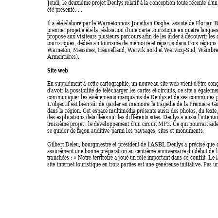
Jeudi, le deuxième projet Deuly
s relatif à la conception toute récente d'un 
été présenté. ...  
Il a été élaboré par le Warnetonnois Jonathan Ooghe, assisté de Florian 
premier projet a été la réalisation d'une carte touristique en qua
tre langues
propose aux visiteurs plusieurs parcours afin de les aider à découvrir les d
touristiques, dédiés au tourisme de mémoire e
t répartis dans trois régions
Warneton, Messines, Heuvelland, Wervik nord et Wervicq-Sud, Wambrec
Armentières).
Site web  
En supplément à cette cartographie, un nouveau site web vient d'être con
d'avoir la possibilité de télécharger le
s cartes et circuits, ce site a égalem
communiquer les événements marquants de Deuly
s et de ses communes p
L'objectif est bien sûr de garder en mémoire la tragédie de la Pre
mière Gu
dans la région. Cet espace multimédia présente a
ussi des photos, du texte,
des explications détaillées sur les différents sites. Deuly
s a aussi l'intenti
troisième projet : le développement d'un circuit MP3. Ce qui pourrait aider
se guider de façon auditive parmi les paysages, sites et monuments.  
Gilbert Deleu, bourgmestre et président de l'ASBL Deuly
s a précisé que c
assurément une bonne préparation au centième anniversaire du début de l
tranchées : « Notre territoire a joué un r
ôle important dans ce conflit. Le 
site internet touristique en trois parties est une g
énéreuse initiative. Pas u