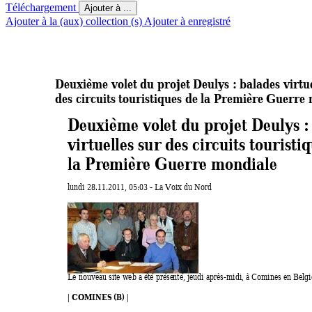
Téléchargement
Ajouter à ...
Ajouter à la (aux) collection (s)
Ajouter à enregistré
Deuxième volet du projet Deulys : balades virtue
des circuits touristiques de la Première Guerre 
Deuxième volet du pr
oj
et Deulys :
virtuelles sur
 des cir
cuits touristiq
la Pr
emiè
r
e Guerr
e
 mondiale 
lundi 28.11.2011, 05:03 - La Voix du Nord  
Le nouveau site web a été prése
nté, jeudi après-m
idi, à Comines en Belgi
| COMINES (B) | 