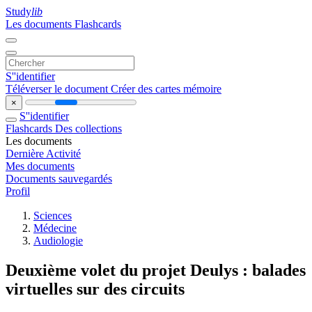
Study
lib
Les documents
Flashcards
S''identifier
Téléverser le document
Créer des cartes mémoire
×
S''identifier
Flashcards
Des collections
Les documents
Dernière Activité
Mes documents
Documents sauvegardés
Profil
Sciences
Médecine
Audiologie
Deuxième volet du projet Deulys : balades
virtuelles sur des circuits