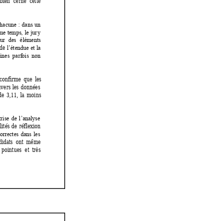
bien 
cerné 
cette 
hacune 
: 
dans 
un 
me 
temps, 
le 
jur
y 
ur 
des 
éléments 
de 
l’étendue 
et 
la 
lines  parf
ois  non 
 confirme 
que  les
avers 
les 
données 
de 
3,11, 
la 
moins
trise 
de 
l’a
nalyse 
lités 
de 
réflexion 
orrectes 
dans 
les
idats  ont 
même 
pointu
es 
et 
très 