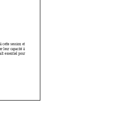
à 
cette 
session 
et
er 
leur 
capacité 
à
aît 
essentiel 
pour 
.