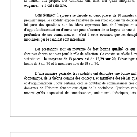
la 
hauteur 
aux 
propos. 
Les 
candidats 
ont,
dans 
leur 
quasi 
intégrali
té, 
ont satisfaite. 
exigence… et l’
Concrètement, 
l
’
épre
uve 
se 
déroule 
en 
deux 
phases 
de 
10
minutes 
c
premier 
temps, 
le 
candidat 
expose 
l’anal
y
se 
d
e 
so
n 
sujet 
et, 
dans 
un 
d
euxiè
lui 
pose 
des 
questions 
sur 
les 
i
dées 
exprimées 
lors 
de 
l’anal
y
se 
et 
s
d’approfondissement 
ou 
d’ouverture
pour 
s’assurer 
de 
sa 
l
argeur 
de 
vue 
et 
profondeur  de 
ses  connaissances  ;  c’est 
à  cette  occasion 
que  les  discip
mobilisées par le candidat sont introduites. 
fort  bonne  qualité
Les 
pr
estations 
sont 
en 
mo
y
enne 
de 
, 
ce 
qui 
épreuves 
écrites 
ont 
bien 
joué 
le 
rôle 
de 
sélection. 
Ce 
constat 
se 
révèle 
à 
t
r
la 
moyenne 
st
de 
12,29 
sur 
20
statistiques 
: 
, 
-type 
de 
l’épreuve 
e
l’écart
bonne de 3 sur 20 et la meilleure note de 19 sur 20.  
D’une 
manière 
générale, 
les 
candidats 
ont 
démontré 
une 
bonne 
m
aî
économique, 
de 
la 
théorie 
comme 
des 
concepts, 
et 
manifesté 
des 
réelles 
qua
et 
d’a
rgumentation 
; 
pour 
certains, 
ce
ci 
se 
doublait 
de 
conna
issances 
très 
c
histoire 
économique  et/ou 
de 
la  sociolog
ie. 
Quelques 
cand
domaines 
de  l’
s 
disposai
en
t 
de 
connaissances, 
notamment 
théoriques, 
très 
montré 
qu’il