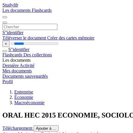
Study
lib
Les documents
Flashcards
S''identifier
Téléverser le document
Créer des cartes mémoire
×
S''identifier
Flashcards
Des collections
Les documents
Dernière Activité
Mes documents
Documents sauvegardés
Profil
Entreprise
Économie
Macroéconomie
ORAL HEC 2015 ECONOMIE, SOCIOLO
Téléchargement
Ajouter à ...