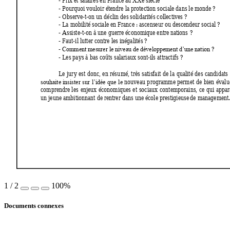
- Prix et salaires en France au XXe siècle 
- Pourquoi vouloir étendre la protection sociale dans le monde ? 
- Observe-t-on un déclin des solidarités collectives ? 
- La mobilité sociale en France : ascenseur ou descendeur social ? 
- Assiste-t-on à une guerre économique entre na
tions
 ? 
- Faut-il lutter contre les inégalités ? 
- 
 ? 
Comment mesurer le niveau de développement d’une nation
- Les pays à bas coûts salariaux sont-ils attractifs ? 
Le 
jur
y
est 
donc, 
en 
résu
mé, 
très 
satisfait 
de 
la 
qualité 
des 
candidats 
nouveau 
p
rogramme 
permet 
d
e 
bien 
évalu
souhaite 
insister 
sur 
l’idée 
que 
le
comprendre 
les 
enjeux 
économiques 
et 
sociaux 
contemporains, 
ce 
qui 
appar
un jeune ambitionnant de rentrer dans une école prestigieuse
 de management
1
/
2
100%
Documents connexes