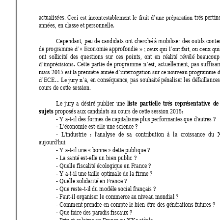
actualisées
très 
pert
in
. 
Ceci 
est 
incontestablement 
le 
fruit 
d’
une 
préparation
années, en classe et personnelle. 
Cependant, 
peu de 
candidats 
ont 
cherché à 
mobiliser 
des 
outils 
conte
de pro
g
ramme 
« Econ
omie approfondie 
d’
» ; 
ceux 
qui 
l’ont fait, 
ou ceux qui
ont 
sollicité 
des 
questions 
sur 
ces 
points, 
ont  en 
réalité 
révélé 
beaucoup
. 
Cette 
partie 
de 
programme 
, 
actuellement, 
pas 
suffisa
d’imprécisions
n’e
st
mais 2015 est la première année d’interrogation
sur ce nouveau programme d
ECE..
a, 
en 
conséquence, pas 
souhait
é pénaliser 
les 
défaillances
d’
. 
Le jur
y
n’
cours de cette session. 
liste 
partielle 
très 
représentative 
de
Le 
jur
y
a 
désiré 
publier 
une 
sujets
 proposés aux candidats au cours de cette session 2015: 
- Y a-t-il des formes de capitalisme plus performantes que d'autre
s ?
- L'économie est-elle une science ? 
- 
L'industrie 
: 
l'anal
y
se 
de 
sa 
contribution 
à 
la 
croiss
ance 
du 
aujourd'hui 
- Y a-t-il une «
 bonne 
»
 dette publique ?
- La santé est-elle un bien public ? 
- Quelle fiscalité écologique en France ? 
- Y a-t-il une taille optimale de la firme ? 
- Quelle solidarité en France ? 
- Que reste-t-il du modèle social français ? 
- Faut-il organiser le commerce
 au niveau mondial ?
- Comment prendre en compte le bien-être des générations futures ? 
- Que faire des paradis fiscaux ? 