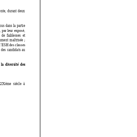
ente, 
durant 
deux 
nus 
dans la 
partie 
, 
par leur 
exposé, 
 
de 
faiblesses 
et 
mment 
maîtrisée 
; 
’ESH des classes 
 
des 
candidats 
au 
 
la 
di
versité 
des 
X
IXème 
siècle 
à