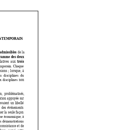
ONTEMP
ORAIN 
ad
m
issibles
de 
la 
ra
mm
e 
des 
deux 
trois 
e
latives 
aux 
mporain. 
Chaque 
sions ;
lorsque, 
à 
is 
disciplines 
du
non 
x
disciplines
n,  problématisés, 
tion 
appuyée 
sur 
avaient 
un 
libellé 
 
des 
événements 
uer la 
seule façon 
yse économique, à 
s 
démonstrations 
consistance 
et 
de 