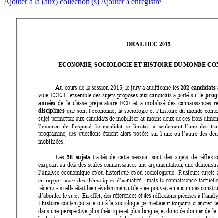
Ajouter à la (aux) collection (s)
Ajouter à enregistré
ORAL HEC 2015 
ECONOMIE, SOCIOLOGIE ET HISTOIRE DU MONDE C
202
candidats 
Au 
cours 
de 
la 
session 
2
015, 
le 
jury 
a 
auditionné 
les 
prog
voie ECE. 
a porté 
sur 
le 
L’ensemble 
des sujets 
proposés 
aux ca
ndidats
années 
de 
la 
classe 
préparatoire 
ECE 
et 
a 
mobilisé 
des 
connaissances 
r
disciplines 
que 
sont 
l’économie, 
la 
sociolo
g
ie 
et 
l’histoire 
du 
monde 
conte
sujet permettait 
aux 
candidats de 
mobiliser 
au moi
ns deux 
de c
es trois 
dimen
l’examen  de 
l’exposé,  le 
candidat  se 
limitait  à 
seulement  l’une 
des  tro
programme, 
des 
questions 
étaient 
alors 
posées 
sur 
l’une 
ou 
l’autre 
des 
deu
mobilisées. 
58 
sujets
Les 
  traités 
de  cette  session 
sont  des  sujets  de 
réflexio
exigeant 
au-delà 
des 
seules 
connaissances 
une 
argumentation, 
une 
démonstra
analyse 
économique 
et/ou 
historique 
et/ou 
sociologique. 
Plusieurs 
sujets
l’
ualité 
; 
mais 
la 
connaissance 
factuelle
en 
rapport 
avec 
des 
thématiques 
d’act
récents - 
si elle 
était bien 
évidemment utile 
- 
ne pouvait en 
aucun cas cons
tit
références et des 
d’aborder le sujet. En effet, des 
réflexions précises à l’anal
toire 
contemporaine 
ou 
à 
la 
sociologie 
p
ermettai
en
l’his
t 
toujours 
d’ancrer 
le
dans 
une 
perspective 
plu
s 
théorique 
et 
plus 
longue, 
et 
donc 
de 
donner 
d
e 
la 