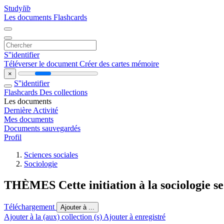
Study
lib
Les documents
Flashcards
S''identifier
Téléverser le document
Créer des cartes mémoire
×
S''identifier
Flashcards
Des collections
Les documents
Dernière Activité
Mes documents
Documents sauvegardés
Profil
Sciences sociales
Sociologie
THÈMES Cette initiation à la sociologie se
Téléchargement
Ajouter à ...
Ajouter à la (aux) collection (s)
Ajouter à enregistré