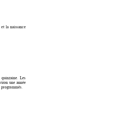
 
et 
la 
naiss
ance 
 
quinzaine. 
Les 
viron 
une 
année 
 pr
ogram
més.