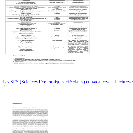
Les SES (Sciences Economiques et Soiales) en vacances… Lectures d