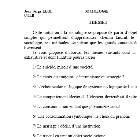
Jean-Serge ELOI                                    SOCIOLOGIE                               
UTLB
THÈME
S 
Cette 
initiation 
à 
la 
sociologie 
se 
propose 
de 
pa
rtir 
d’objet
simples 
qui 
perm
ettront 
d’appréhende
r,
chemin 
faisant, 
le 
sociologie,
ses
méthodes, 
de 
même 
que
les 
grands 
courants 
d
traversent. 
Je 
vous 
propose 
d’abo
rder 
les 
thèmes 
s
uivants 
dont 
la 
exhaustive 
et dont 
l’intitulé pour
ra va
rier : 
1/ Le s
uicide, 
miroir d’une s
ociété.
2/ Le choix 
du conjoint : 
déter
minisme ou 
stratégie 
? 
3/ L’échec 
scolaire 
: logique de
 sys
tème ou 
logique de 
l’act
4/ Le comporte
ment é
lectoral : l’élec
teu
r deviendrait
-il rati
5/ La cons
ommation en 
tant que 
phénomèn
e 
social.
6/ Une 
consommation 
symbol
ique : le
 choix du 
prénom. 
7/ Le mariage 
: déc
lin d’une instit
ution. 
8/ Le travail e
n tant 
qu’objet 
sociologique.