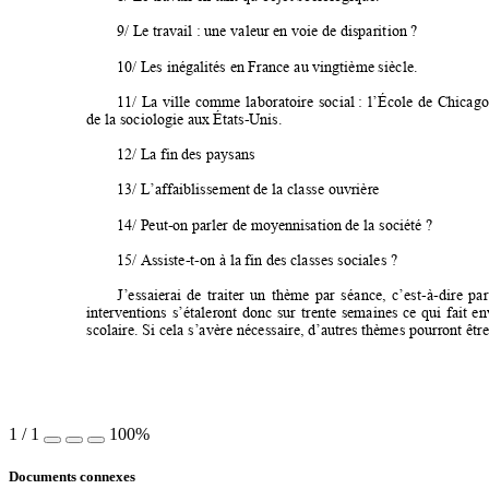
9/ Le travail : 
une va
leur en 
voie de 
disparit
ion ? 
10/ Les 
inégalités 
en France 
au 
vingtième sièc
le. 
11/ 
L
a 
ville 
com
me 
labo
ratoi
re 
social : 
l’É
cole 
de 
Chica
go
de la 
sociologie 
aux États-Unis.
12/ La fin des
 pays
ans 
13/ L’affaibl
isse
ment de 
la cla
sse ouvrière
14/ Peut-on 
parler de 
moyennisati
on de
 la 
société ? 
15/ Ass
iste-t-on à 
la fin des
 cla
sses s
ociales ? 
J’ess
aierai 
de 
traiter 
un 
thè
me 
par
s
éance,
c’es
t-à-dire 
pa
r
interventions
s’étaleront 
donc 
sur 
trente 
semaines 
ce 
qui 
fait 
en
scolaire.
 Si ce
la s’avè
re néce
ssaire, d’autres
 thèmes
 pourront être
1
/
1
100%
Documents connexes