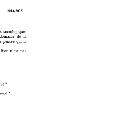
        2014-
2015 
s 
sociologiques
domaine 
de 
la 
e
pensée 
qui 
la 
liste 
n’est 
pa
s 
eur ? 
onnel 
? 