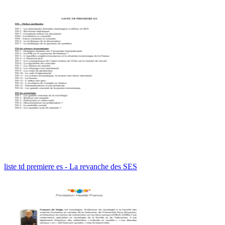
liste td premiere es - La revanche des SES