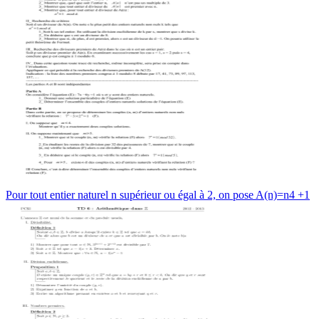
Pour tout entier naturel n supérieur ou égal à 2, on pose A(n)=n4 +1