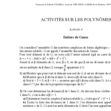
Françoise et Étienne TRABBIA, lycée de VINCENDO et IREM de la Réunion, 1999
ACTIVITÉS SUR LES POLYNÔME
Activité 4
Entiers de Gauss
On considère l’ensemble G des nombres complexes de forme algébrique 
 
x
des entiers relatifs ; G est appelé l’ensemble des entiers de Gauss.
α
α
Pour tout élément 
de G, on note 
(
) l’entier naturel égal au carré 
n
αα
===
α
α
+
α
nx
()
y
2
22
=
).
+ 
; 
x
iy
α
β
β
β
α
Soient 
 et 
 éléments de G, avec 
≠ 
0, on dit que 
 est un diviseur de 
α
β
 appartient à G.
est un multiple de 
 dans G, lorsque 
β
α
α
 Montrer que pour tout 
 élément non nul de G, 
 est un diviseur de 
(
1) a)
n
β
α
β
α
 Montrer que si 
 divise 
 dans G, alors 
(
) divise 
(
) dans 
.
N
b)
n
n
α
β
β
α
 Soit 
 = 5 + 3
 et 
 = 4 + 
 ; montrer que 
(
) divise 
(
) dans 
. A-t-
N
c)
i
i
n
n
dans G ? Que dire de la propriété réciproque du b) ?
β
 On veut déterminer les diviseurs 
 de 1 dans G ; ils doivent donc vérifier :
2)
β
1 dans 
, c’est-à-dire 
(
) = 1.
N
n
+
xy
22
 Déterminer tous les couples d’entiers relatifs (
, 
) tels que 
a)
x
y
 Écrire la liste des diviseurs de 1 dans G. Ces éléments sont appel
b)
unitaires » de G. Ce sont les seuls éléments de G dont l’inverse appartien