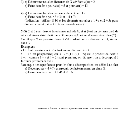
α
 Déterminer tous les éléments de G vérifiant 
(
) = 2.
3) a)
n
α
α
 Faire de même pour 
(
) = 5 et pour 
(
) = 13.
b)
n
n
 Déterminer tous les diviseurs dans G de 1 + 
.
4) a)
i
 Faire de même pour 2 + 3
 et – 4 + 7
.
b)
i
i
(Indication 
: utiliser 1) b) et les éléments unitaires 
; 1 
+ 
 et 2 
+ 
3
 pos
i
i
diviseurs dans G, et – 4 + 7
 en possède seize.)
i
α
β
β
α
 Si 
 et 
 sont deux éléments non nuls de G, et si 
 est un diviseur de 
 d
5)
α
β
α
est un diviseur strict de 
 dans G lorsque 
(
) est un diviseur strict de 
(
) 
n
n
α
On dit que 
 est premier dans G s’il n’admet aucun diviseur strict, sinon 
dans G.
Exemples :
• 1 + 
 est premier car il n’admet aucun diviseur strict.
i
• 3 
– 
 n’est pas premier, car 3 
– 
= 
(1 
+ 
)(1 
– 
2
) est le produit de deux d
i
i
i
i
3 
– 
; comme 1 
+ 
 et 1 
– 
2
 sont premiers, on dit que l’on a décomposé 
i
i
i
facteurs premiers dans G.
Remarque : chaque facteur premier d’une décomposition est défini à un facte
 Décomposer – 4 + 7
 en produit de facteurs premiers dans G.
a)
i
 Faire de même pour 3 + 4
 et 9 + 7
b)
i
i.
Françoise et Étienne TRABBIA, lycée de VINCENDO et IREM de la Réunion, 1999