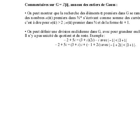
Z
Commentaires sur G = 
[i], anneau des entiers de Gauss :
α
• On peut montrer que la recherche des éléments 
premiers dans G se ram
α
des nombres 
(
) premiers dans 
* s’écrivant comme somme des carrés 
N
n
α
α
c’est à dire pour 
(
) > 2 ; 
(
) premier dans 
 et de la forme 4
 + 1.
N
n
n
k
• On peut définir une division euclidienne dans G, avec pour grandeur eucl
Il n’y a pas unicité du quotient et du reste. Exemple :
−<
+
ii
3
– 2 + 5
 = (3 + 
)(2
) – 
 avec 
i
i
i
i
−+
< +
12 3
i
– 2 + 5
 = (3 + 
) 
 + (– 1 + 2
) avec 
i
i
i
i