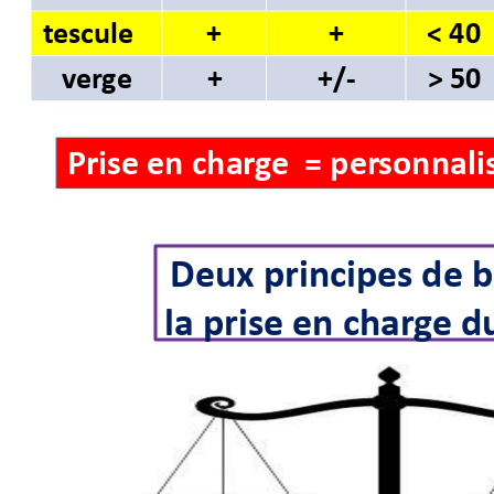
+ 
+ 
< 40
t
esticule 
v
er
ge 
+ 
+/
- 
> 50
Prise en char
ge 
 = per
sonnalis
Deux principes de 
b
la prise en charg
e d