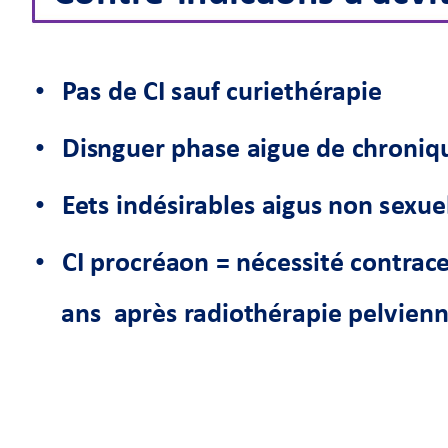
P
as de CI sauf curiethér
apie 
•
Dis
tinguer 
phase aigue 
de chr
oniq
•
E
e
ts indésir
ables 
aigus non se
xuel
•
CI procr
éation = nécessité contr
ace
•
ans  après r
adiothér
apie 
pelvienn