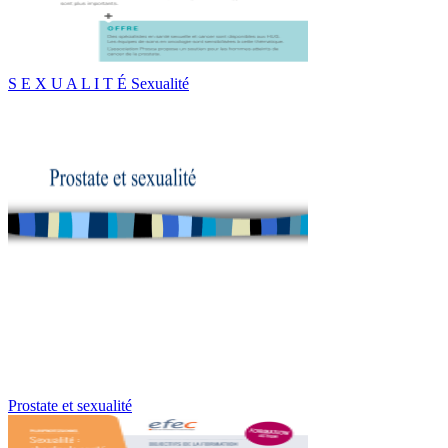
S E X U A L I T É Sexualité
Prostate et sexualité