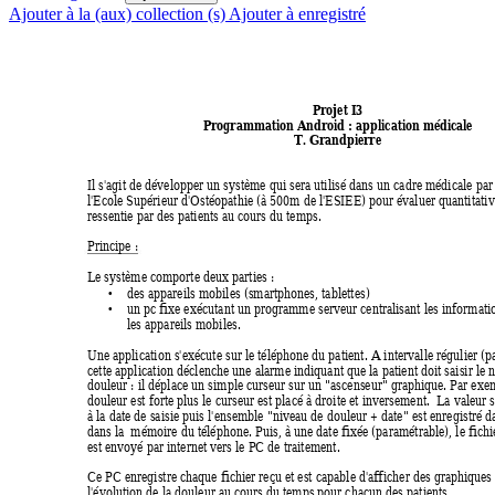
Ajouter à la (aux) collection (s)
Ajouter à enregistré
Projet I3 
Programmation Android : appl
ication médicale 
T. Grandpierre 
Il s'agit de développer un système qui sera utilisé dans un cadre médicale par 
l'Ecole Supérieur d'Ostéopathie (à 500m de l'ESIEE) pour évaluer quantitati
v
ressentie par des patients au cours du temps. 
Principe :  
Le système comporte deux parties : 
•
des appareils mobiles (smartphones, tablettes) 
•
un pc fixe exécutant un programme serveur centralisant l
es informati
les appareils mobiles. 
Une application s'exécute sur le téléphone du patient. A intervalle régulier (p
cette application déclenche une alarme indiquant que la patient doit saisir le 
douleur : il déplace un simple curseur sur un "ascenseur" graphique. Par ex
em
douleur est forte plus le curseur est placé à droite et inversement.  
La valeur s
à la date de saisie puis l'ensemble "niveau de douleur + date" est enre
gistré d
dans la  mémoire du téléphone. Puis, à une date fixée (paramétrable), le fichie
est envoyé par internet vers le PC de traitement.  
Ce PC enregistre chaque fichier reçu et est capable d'afficher des graphiques
l'évolution de la douleur au cours du temps pour chacun des patients. 