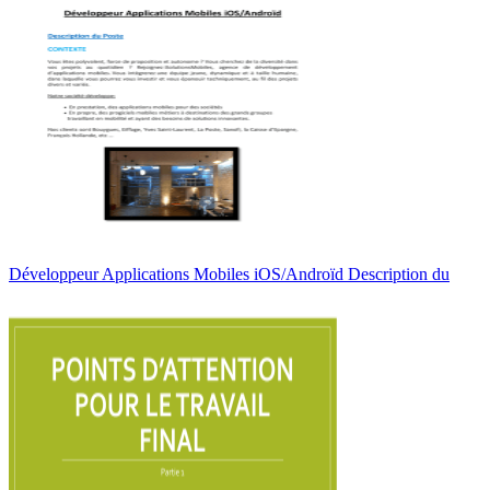
Développeur Applications Mobiles iOS/Androïd Description du