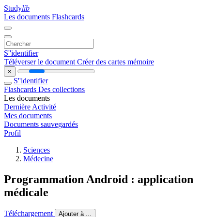
Study
lib
Les documents
Flashcards
S''identifier
Téléverser le document
Créer des cartes mémoire
×
S''identifier
Flashcards
Des collections
Les documents
Dernière Activité
Mes documents
Documents sauvegardés
Profil
Sciences
Médecine
Programmation Android : application
médicale
Téléchargement
Ajouter à ...