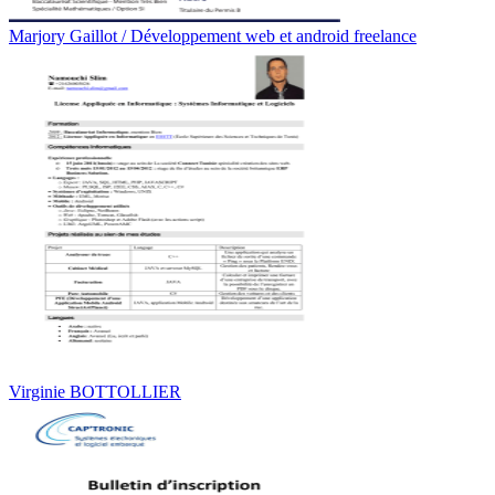
Marjory Gaillot / Développement web et android freelance
Virginie BOTTOLLIER