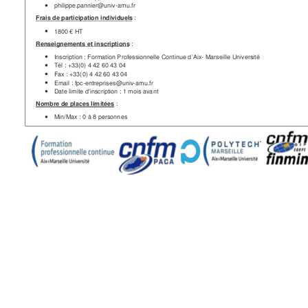
 philippe.pa
nnier@univ-
amu.fr
Frais de p
articipation i
ndividuels
 :
 1800 € HT
Renseign
ements et in
scriptions
 :
 Inscription
 : Formation P
rofessionne
lle Continue d
’Aix- Marsei
lle Universit
é
 Tél : +33(0
) 4 42 60 43 04
 Fax : +33(
0) 4 42 60 43 0
4
 Email : fpc
-entreprises
@univ-amu.
fr
 Date limit
e d'inscriptio
n : 1 mois ava
nt
Nombre 
de places lim
itées
 :
 Min/Max 
: 0 à 8 personn
es