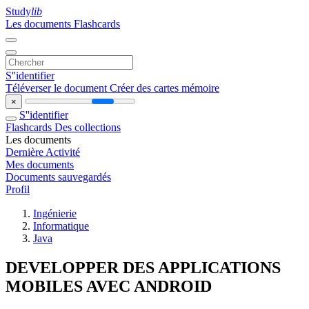
Study
lib
Les documents
Flashcards
S''identifier
Téléverser le document
Créer des cartes mémoire
×
S''identifier
Flashcards
Des collections
Les documents
Dernière Activité
Mes documents
Documents sauvegardés
Profil
Ingénierie
Informatique
Java
DEVELOPPER DES APPLICATIONS
MOBILES AVEC ANDROID