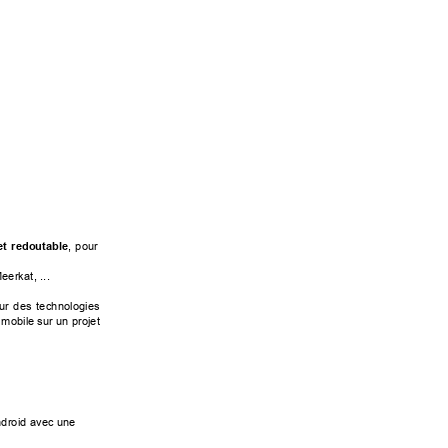
t redoutable


, pour
 
erkat,...
ur des technologies




mobile

sur

un

projet

ndroidavecune