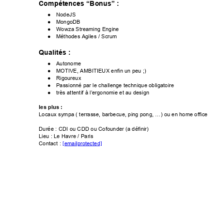
Compétences“Bonus”:

● NodeJS

● MongoDB
● WowzaStreamingEngine

● MéthodesAgiles/Scrum
Qualités:

● Autonome

● MOTIVE,AMBITIEUXenfinunpeu;)
● Rigoureux

● Passionnéparlechallengetechniqueobligatoire
● trèsattentifàl’ergonomieetaudesign

lesplus:
Locauxsympa(terrasse,barbecue,pingpong,…)ouenhomeoffice

Durée:CDIouCDDouCofounder(adéfinir)
Lieu:LeHavre/Paris

Contact:
[email protected]
