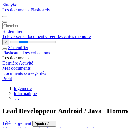
Study
lib
Les documents
Flashcards
S''identifier
Téléverser le document
Créer des cartes mémoire
×
S''identifier
Flashcards
Des collections
Les documents
Dernière Activité
Mes documents
Documents sauvegardés
Profil
Ingénierie
Informatique
Java
Lead Développeur Android / Java Homme
Téléchargement
Ajouter à ...