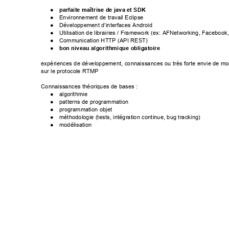

● parfaitemaîtrisedejavaetSDK
● EnvironnementdetravailEclipse

● Développementd’interfacesAndroid
● Utilisationdelibrairies/Framework(ex:AFNetworking,Facebook,T
● CommunicationHTTP(APIREST)
● bonniveaualgorithmiqueobligatoire


expériencesdedéveloppement,connaissancesoutrèsforteenviedem
surleprotocoleRTMP

Connaissancesthéoriquesdebases:
● algorithmie

● patternsdeprogrammation
● programmationobjet

● méthodologie(tests,intégrationcontinue,bugtracking)
● modélisation