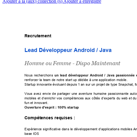
Ajouter à la (aux) collection (s)
Ajouter à enregistré
Recrutement
LeadDéveloppeurAndroid/Java
 
Homme ou Femme - Dispo Maintenant

Nous recherchons 



un lead développeur Android / Java passionnée e



 


renforcerlateamdenotrestartupdédiéeàuneapplicationmobile.
Startupinnovanteévoluantdepuis1ansurunprojetdetypeSnapchat,Me

Vous avez envie de partager une aventure humaine passionnante auto









mobiles et d’enrichir vos compétences aux côtés d’experts du web et











du
funetinnovant.

Ouvertured’esprit:100%startup
Compétencesrequises:


Expériencesignificativedansledéveloppementd’applicationsmobilesA
baseIOS
