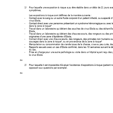
1)
Pour laquelle une exposition à risque a pu être établie dans un délai de 21 jours av
symptômes, 
Les expositions à risque sont définies de la manière suivant
e
: 
Contact avec le sang ou un autre fluide corporel d’un patient infecté, ou 
suspecté d’ê
-
virus Ebola, 
Contact direct avec une personne présentant un syndrome h
émorragique ou avec le
-
dans la zone à risque*  
Travail dans un laboratoire qui détient des souches de virus Ebola ou des échanti
ll
-
Ebola, 
Travail dans un laboratoire qui détient des chauves-souris, des rongeurs ou des p
-
originaires d’une zone d’épidémie d’Ebola,
Contact direct avec une chauve-
souris, des rongeurs, des primates non humains o
-
sauvages dans la zone à risque*, ou en provenance de la zone à risque* 
Manipulation ou consommation de viande issue de la chass
e, crue ou peu cuite, da
-
Rapports sexuels avec un cas d’Ebola confirmé, dans les 10 
semaines suivant le d
-
du cas, 
Prise en charge pour une autre pathologie ou visite dans un hôpital ayant re
çu des p
-
le virus Ebola 
ou
2)
Pour laquelle il est impossible d’évaluer l’existence d’ex
positions à risque (patient n
opposant aux questions par exemple). 
ou