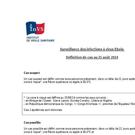
Surveillance des
 infection
s à virus Ebola 
Définition de cas au
25 août
2014
Cas suspect 
Un cas suspect est défini comme toute personne présentant, dans un délai de 21 jours apr
ès
zone à risque*, une fièvre supérieure ou égale à 38,5°C 
*  La zone à risque est définie au 25/08/14 comme les pays suivants :  
- 
 : Sierra Leone, Guinée Conakry, Libéria e
t Nigéria 
en Afrique de l’Ouest
- en République démocratique du Congo  
(«
 Congo-Kinshasa 
»)
 (No
: province de l’Equateur
Ces 2 épidémies sont distinctes. 
Cas possible 
Un cas possible est défini comme toute personne présentant, dans un délai de 21 jours après
zone à risque*, une fièvre supérieure ou égale à 38,5°C 
et