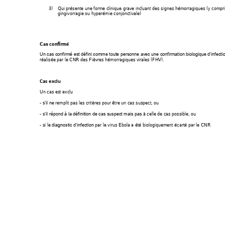
3)
Qui présente une forme clinique grave incluant des signes hémorragiques (y compri
gingivorragie ou hyperémie conjonctivale)  
Cas confirmé 
Un cas confirmé est défini comme toute personne avec une confirmation biologiq
ue d’infecti
réalisée par le CNR des Fièvres hémorragiques virales (FHV). 
Cas exclu 
Un cas est exclu  
- 
remplit pas les critères pour être un cas suspect, ou 
s’il ne 
- 
à celle de cas possible, ou 
s’il répond à la définition de cas suspect mais pas 
- si le 
par le virus Ebola a été biologiquement écarté
 par le CNR 
diagnostic d’infection 