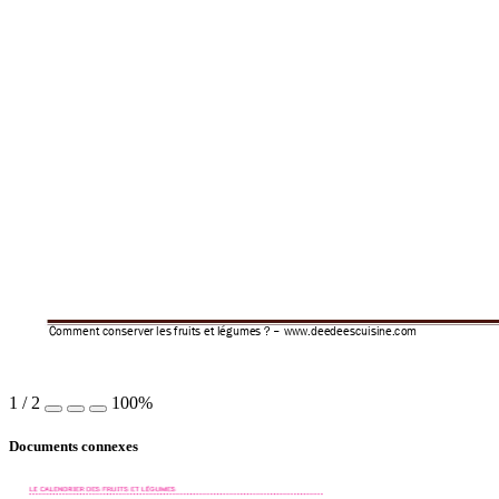
Comment conserver
 les fruits et l
égumes ? 
–
 www.
deedeescuisi
ne.com 
1
/
2
100%
Documents connexes