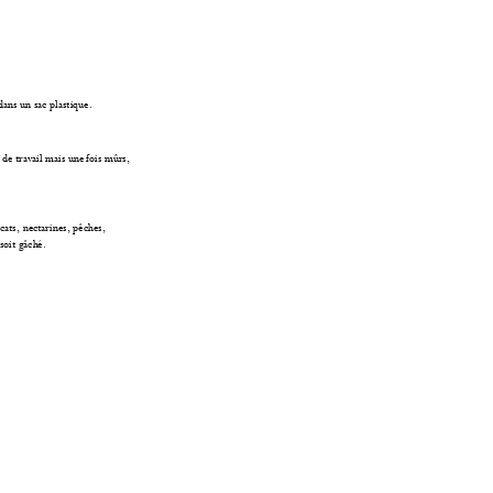
dans un sac plastiqu
e.
 de tr
avail mais une 
fois mûrs, 
cats, nect
arines, pê
ches, 
soi
t gâché. 