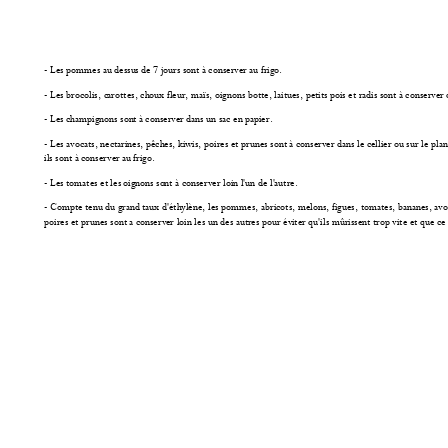
- Les pommes au dessu
s de 7 j
ours sont à conserve
r au frigo.
- Les brocolis, c
arottes, choux fle
ur, maïs, oignons bo
tte, laitues, petits
 pois et radis 
sont à conserve
r 
- Les champignons son
t à conserve
r dans un sac en p
apier. 
- Les avocats, necta
rines, pêche
s, kiwis, poires et prune
s sont à conserver dans le
 cellier ou
 sur le plan
ils sont à conserver 
au frigo. 
- Les tomates et les
 oignons so
nt à conserver loin l'un de l'
autre. 
- Compte tenu du g
rand taux d'éthy
lène, les pommes,
 abricots, melons
, figues, tomates, b
ananes, avo
poires et prunes sont 
a conserve
r loin les un des aut
res pour év
iter qu'ils mûrissent 
trop vite e
t que ce 