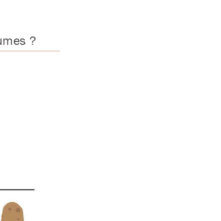
um
e
s
 ?