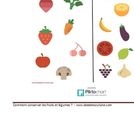
Comment conserver
 les fruits et l
égumes ? 
–
 www.
deedeescuisi
ne.com 