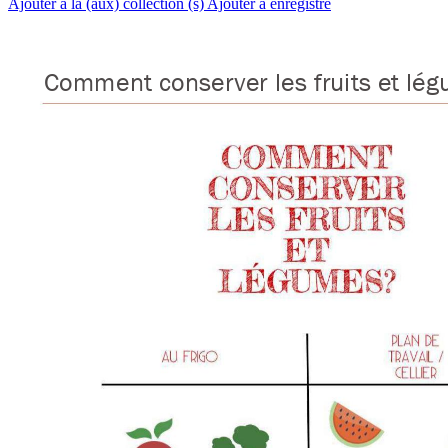
Ajouter à la (aux) collection (s)
Ajouter à enregistré
C
om
m
e
nt
c
o
n
s
er
ver
 l
e
s
f
r
ui
t
s
et
 l
é
g