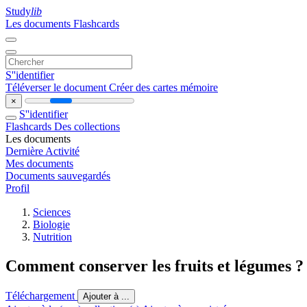
Study
lib
Les documents
Flashcards
S''identifier
Téléverser le document
Créer des cartes mémoire
×
S''identifier
Flashcards
Des collections
Les documents
Dernière Activité
Mes documents
Documents sauvegardés
Profil
Sciences
Biologie
Nutrition
Comment conserver les fruits et légumes ?
Téléchargement
Ajouter à ...