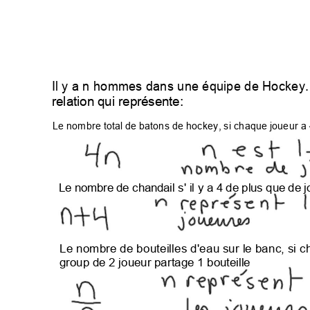
IlyanhommesdansuneéquipedeHockey.
relationquireprésente:
Lenombretotaldebatonsdehockey,sichaquejoueura
Lenombredechandails'ilya4deplusquede
Lenombredebouteillesd'eausurlebanc,si
groupde2joueurpartage1bouteille