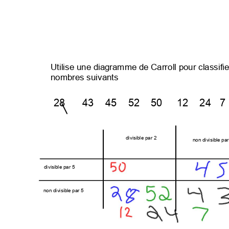
UtiliseunediagrammedeCarrollpourclassifie
nombressuivants
284345525012247
divisiblepar2
nondivisiblepar
divisiblepar5
nondivisiblepar5