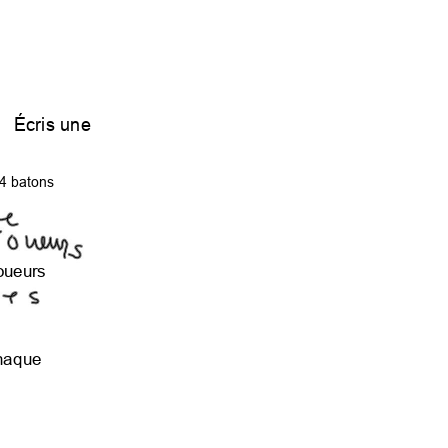
Écrisune
4batons
joueurs
chaque