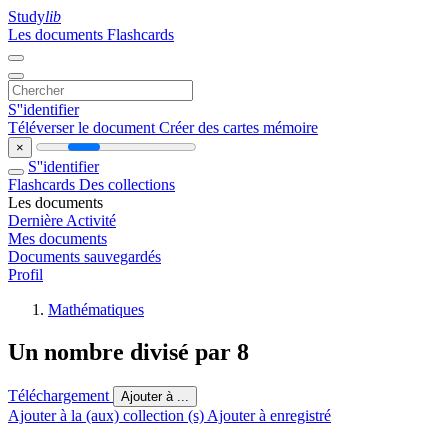
Study
lib
Les documents
Flashcards
S''identifier
Téléverser le document
Créer des cartes mémoire
×
S''identifier
Flashcards
Des collections
Les documents
Dernière Activité
Mes documents
Documents sauvegardés
Profil
Mathématiques
Un nombre divisé par 8
Téléchargement
Ajouter à ...
Ajouter à la (aux) collection (s)
Ajouter à enregistré