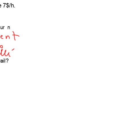
e7$/h.
urn
ail?