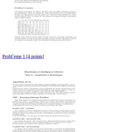
Probl`eme 1 [4 points]