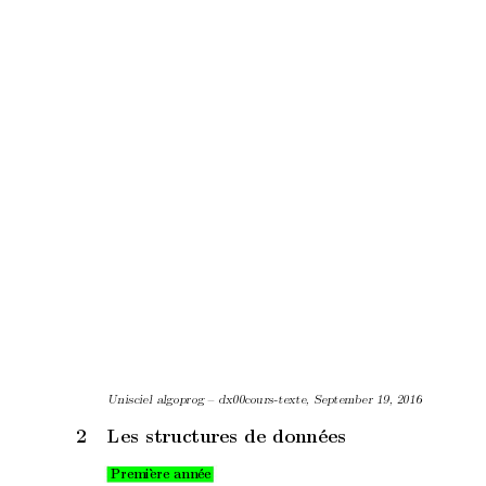
Unisciel algoprog – dx00cours-texte, Septem
b
er 19, 2016
2
Les structures de donn
´
ees
Premi
`
ere ann
´
ee