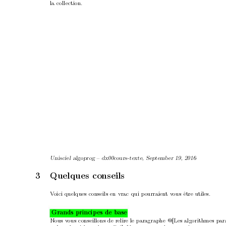
la collection.
Unisciel algoprog – dx00cours-texte, Septem
b
er 19, 2016
3
Quelques conseils
V
oici quelques conseils en vrac qui p
ourraien
t v
ous ˆ
etre utiles.
Grands princip
es de base
Nous v
ous conseillons de relire le paragraphe @[Les algorithmes pa