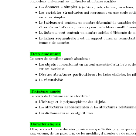
Rapp
elo
ns bri
`
evemen
t les diﬀ
´
erentes structures
´
etudi
´
ees :
Les 
(en
tiers, r´
eels, cha
ˆ
ınes, caract`
eres,
donn
´
ees 
simples 
«
»
•
Les 
qui regroupent en une seule en
ti
v
ariables
structur
´
ees 
•
v
ariables simples.
Le 
qui con
tient un
nom
bre d´
etermin´
e de v
ariables d
tableau 
•
sibles via un indice ou plusieurs pour les tableaux m
ultidimens
La 
qui peut contenir un nom
bre ind
´
eﬁni d’´
el´
emen
ts de m
liste 
•
Le 
qui est un support physique permettant
ﬁc
hier
s
´
equen
tiel 
•
terme 
de donn
´
ees.
»
Deuxi
`
eme ann
´
ee
Le cours de deuxi
`
eme ann
´
ee ab
or
dera :
Les 
qui combinen
t en un tout une s
´
erie d’attributs et d
ob
jets 
•
sur ces attributs.
D’autres 
: les listes c
ha
ˆ
ın
´
ees, les pi
structures
particuli
`
eres 
•
La 
.
r
´
ecursivit
´
e
•
T
roisi
`
eme ann´
ee
Le cours de troisi
`
eme ann
´
ee ab
or
dera :
L’h
´
eritage et le p
olymorphisme des 
.
ob
jets
•
Les 
et les 
structures
arb
orescen
tes 
structures relationne
•
Les dictionnaires et les algorithm
es.
•
Caract
´
eristiques
Chaque structure de donn
´
ees p
oss
`
ede ses sp
´
eciﬁcit´
es propres qu
an
t 
aux v
aleurs, de les parcourir, de les mo
d
iﬁer, d’a
jouter ou de suppr