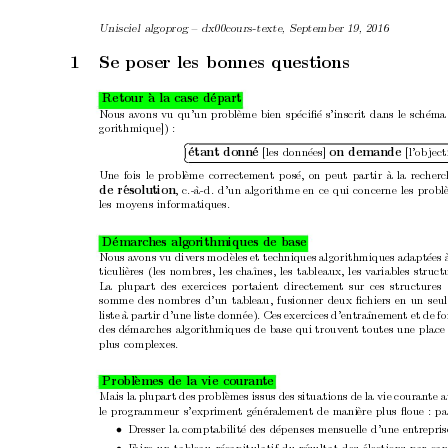
Unisciel algoprog – dx00cours-texte, Septem
b
er 19
, 2016
1
Se p
oser les b
onnes questions
Retour `
a la case d
´
epart
Nous a
vons vu qu’un prob
l
`
eme bien sp´
eciﬁ
´
e s’inscrit dans le sc
h´
ema 
gorithmique]) :

[les donn´
ees] 
[l’ob
ject
´
etant
donn´
e 
on
demande 

Une fois le probl
`
eme correctemen
t p
os
´
e, on peut partir `
a la rec
herc
, c.-`
a-d. d’un algorithme en ce qui concerne les probl
de r
´
esolution
les mo
yens informatiq
ues.
D
´
emarc
hes algorithmiques de base
Nous a
vons vu div
ers mo
d
`
eles et tec
hniques algorithmiques adapt
´
ees 
ticuli
`
eres (les nomb
res, les c
ha
ˆ
ınes, les tableaux, les v
ariables struct
La plupart des exercices portaient directemen
t sur ces structures 
somme des nom
bres d’un tableau, fusionner deux ﬁc
hiers en un seul
liste `
a partir d’une liste donn
´
ee). Ces exercices d’en
tra
ˆ
ınemen
t et de f
des d
´
emarches algorit
hmiques de base qui trouv
en
t toutes une place
plus complexes.
Probl
`
emes de la vie couran
te
Mais la plupart des probl
`
emes issus des situations de la vie couran
te 
le programmeur s’exprimen
t g
´
en
´
eralement de mani
`
ere plus ﬂoue : pa
Dresser la comptabilit
´
e des d
´
ep
enses mensuelle d’une en
trepris
•