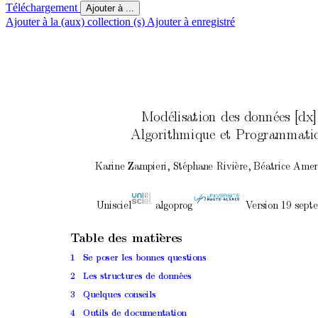
Téléchargement
Ajouter à ...
Ajouter à la (aux) collection (s)
Ajouter à enregistré
Mo
d
´
e
lisation des donn
´
e
es [dx]
Algorithmique et Programmati
Karine Zampieri, St
´
ephane Rivi
`
ere, B
´
eatrice Amer
Unisciel
algoprog
V
ersion 19 sept
T
able des mati
`
e
res
1
Se p
oser les bonnes questions
2
Les structures de donn
´
ees
3
Quelques conseils
4
Outils de do
cumen
tation