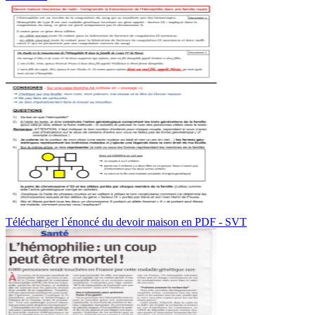
Télécharger l`énoncé du devoir maison en PDF - SVT