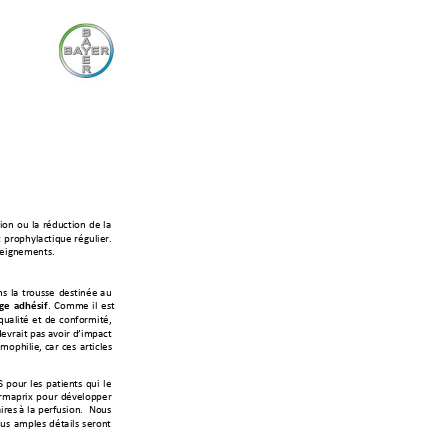
ion 
ou 
la 
réducti
on 
de 
la 
 
prophylactiq
ue 
régulier.
eig
nements. 
ns 
la 
trousse 
destinée 
au 
ge 
adhésif
.
Comme 
il 
est 
qualité 
et 
de 
conformité,
dev
rait pas avoir d’impact 
émophili
e, 
car 
ces 
articles
S 
pour 
les 
patients 
qui 
le 
r
maprix 
pour 
développer 
ir
es à 
la 
perfusion.  
Nou
s 
us 
amples 
détails 
seront 