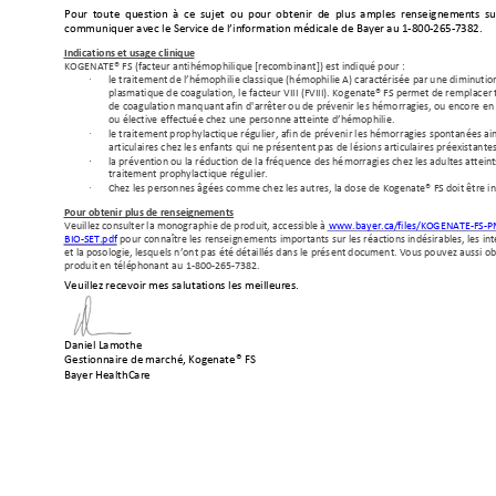
Pour 
toute 
question 
à 
ce 
sujet 
ou 
pour 
obt
enir 
de 
plus 
amples 
renseign
eme
nts 
su
communiquer av
ec le Service de l’inf
ormation 
médicale de Ba
yer au 1-800-2
65-7382. 
Indications et u
sage clinique 
KOGENATE® FS (facteur 
antihémophilique [recombin
ant]) est indiqué pour
 : 

le traitement de l’hémophili
e classique (hémophilie A) cara
ctérisée par une diminutio
plasmatique de coagulation
, le facteur VIII (FVIII). Ko
genate® FS permet de re
mplacer 
de coagulation man
quant afin d'arrêter ou de prévenir le
s hémorragies, ou encor
e en
ou élective effectué
e chez une personne atteinte d’
hémophilie. 

le traitement proph
ylactique régulier, afin de prév
enir les hémorragies spontanée
s ai
articulaires chez le
s enfants qui ne présentent pas de l
ésions articulaires préexistante

la prévention ou la rédu
ction de la fréquence des hé
morragies chez les adultes atteint
traitement prophyla
ctique régulier.

Chez les personnes âgées 
comme chez les autres, la do
se de Kogenate® FS doit 
être i
Pour obt
e
nir plus de 
renseignements 
Veuillez consulter la monogra
phie de produit,
 access
ible à 
www.ba
yer.ca/files/KOGENATE-FS-
BIO-SET.pdf
 pour
 connaître les renseignement
s importants sur les réactions indé
sirables, les in
et la posologie, lesquel
s n’ont pas été détaillés dan
s le présent document. Vous pou
vez aussi o
produit en t
élé
phonant 
au 1-800-265-7382.   
Veuillez recevoir 
mes saluta
tions les meilleur
es. 
Daniel Lamothe
Gestionnaire de
 marché, K
ogenate® FS
Bayer HealthCar
e 