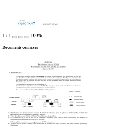
KOG805
-
12
14
F
1
/
1
100%
Documents connexes