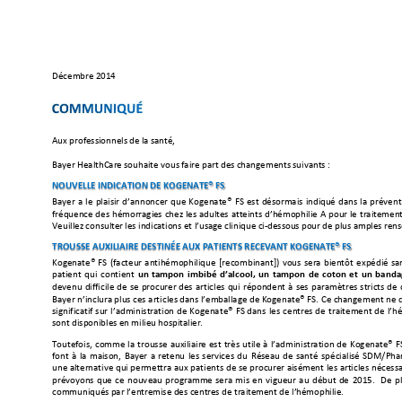
Décembre 20
14 
Aux professionnels
 de la sa
nté, 
Bayer HealthCar
e souhaite vous
 faire part des 
changements
 suivants : 
NOUVELLE INDICAT
ION DE KOGENA
TE® FS
Bayer 
a 
le 
plaisir 
d’annonc
er 
que 
Kogenate
® 
FS 
est 
désormais 
indiqu
é 
dans 
la 
prévent
fréquence 
des 
hémorragie
s 
chez 
les 
adultes 
atteints 
d’hémophilie 
A 
pour 
le 
traitement
Veuillez consul
ter les indic
ations et l’usag
e clinique ci-dessous p
our de plus
 amples rens
TROUSSE AUXIL
IAIRE DESTINÉE AUX 
PATIENTS RECEV
ANT KOGEN
ATE® FS
Kogenate® 
FS 
(facteur 
antihémophilique 
[recombinant]) 
vous 
sera 
bientôt 
expédié 
sa
un 
tampon 
imbibé 
d’alcool, 
un 
tampon 
de 
c
oton
et 
un 
banda
patient 
qui 
contient 
devenu 
difficile 
de 
se 
procurer 
des 
articles 
qui 
réponden
t 
à 
ses 
paramètres 
stricts 
de 
Bayer n’inclura plus ces 
articles dans l’emballage de Kogenate® FS. 
Ce changeme
nt ne 
significatif 
sur 
l’administration 
de 
Kogenate
® 
FS 
dans 
les 
centres 
de 
traitement 
de 
l’h
sont disponibles en
 milieu 
hospitalier. 
Toutefois, 
comme 
la 
trousse 
auxiliaire 
est 
très 
utile 
à 
l’administration 
de 
Kogenate® 
F
font 
à 
la 
maison, 
Bayer 
a 
retenu 
les 
services 
du 
Réseau 
de 
santé 
spécialisé
SDM/Pha
une alternative 
qui permettra 
aux patients 
de se 
procurer aisément 
les articles 
nécessa
prévoyons 
que 
ce 
nouveau
programme 
sera 
m
is 
en 
vigueur 
au 
début 
de 
2015. 
De 
pl
communiqués p
ar l’entrem
ise des centr
es de traiteme
nt de l’hé
mophilie.  