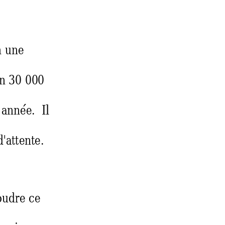
n une 
  
n 30 00
0 
 a
nnée.  Il 
d'attente. 
oudre ce 