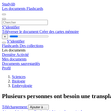
Study
lib
Les documents
Flashcards
S''identifier
Téléverser le document
Créer des cartes mémoire
×
S''identifier
Flashcards
Des collections
Les documents
Dernière Activité
Mes documents
Documents sauvegardés
Profil
Sciences
Biologie
Embryologie
Plusieurs personnes ont besoin une transpl
Téléchargement
Ajouter à ...