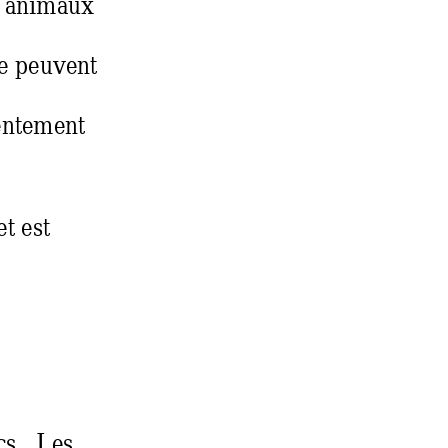
s animaux 
e peu
vent 
entement 
  
et est 
cs.  Les 