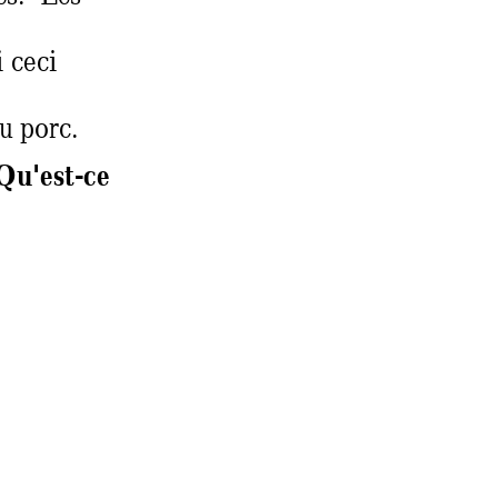
 c
eci 
u porc. 
Qu'est-
ce 