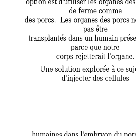
option est d
'utiliser les orga
nes de
de ferme c
omme  
des porcs.  Les orga
nes des porcs n
pas être  
transplantés dans un 
humain prés
parce que notre  
corps rejetterai
t l'organe. 
Une solution explorée
 à ce s
uj
d'injecter 
des cellules  
humaines dans l'
embryon du 
por