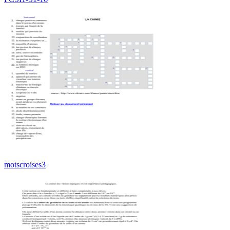
motscroises3