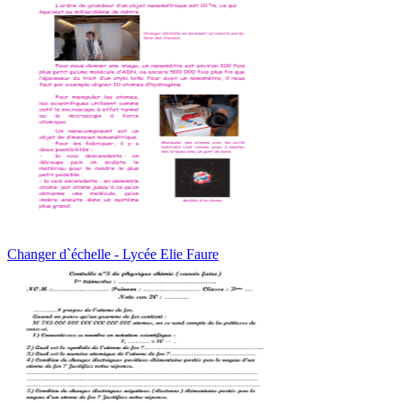
Changer d`échelle - Lycée Elie Faure