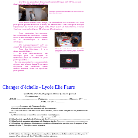
Changer d`échelle - Lycée Elie Faure