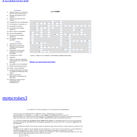
motscroises3