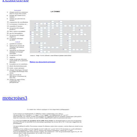
motscroises3