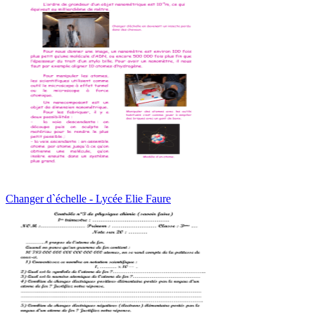
Changer d`échelle - Lycée Elie Faure