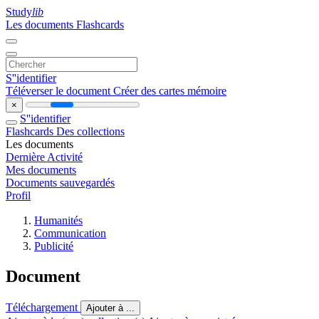
Study
lib
Les documents
Flashcards
S''identifier
Téléverser le document
Créer des cartes mémoire
×
S''identifier
Flashcards
Des collections
Les documents
Dernière Activité
Mes documents
Documents sauvegardés
Profil
Humanités
Communication
Publicité
Document
Téléchargement
Ajouter à ...