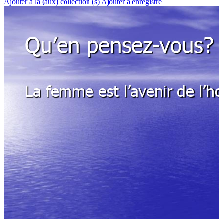
Ajouter à la (aux) collection (s)
Ajouter à enregistré
Qu’en 
pensez
-
v
ous?
La f
emme est l’a
v
enir de l’
h