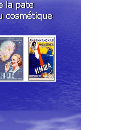
e la pate 
du cosm
étique