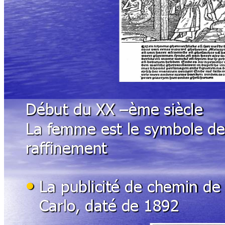
Début du XX 
–
ème siècle
La f
emme 
est le symbole de
r
affinement
•
La publicité de
 chemin de 
Carlo
, d
até de 1892