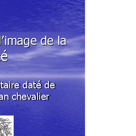
’
image de la 
é
t
itaire daté
de 
an 
chev
alier 