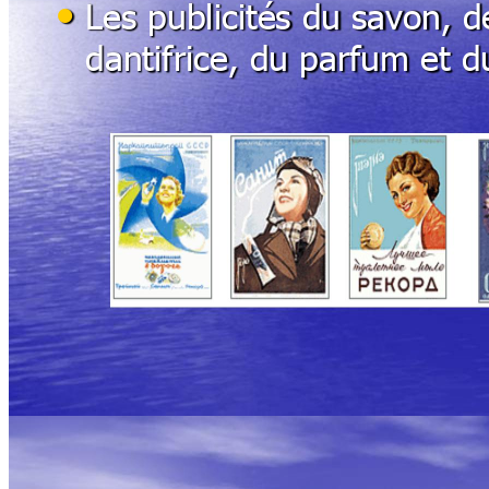
•
Les publicités du sav
on, d
dantifrice, du parfum et 