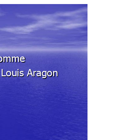
omme
Louis Ar
agon