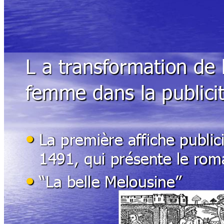
L a tr
ansf
ormation de l
f
emme dans la publici
•
La premi
ère af
fiche public
1491, qui présente le rom
•
“La belle Me
lousine”