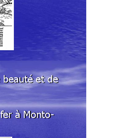
 beauté et de
f
er 
à Monto-