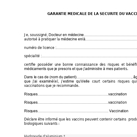
GARANTIE MEDICALE DE LA SECURITE DU VACCI
Je, soussigné
, Docteur en médecine…………………………………
autorisé à pratiquer la 
médecine en/à……………………………………
numéro de licence 
:…………………………………………………………
spécialité 
:…………………………………………………………………
certifie  posséder 
une  bonne 
connaissance 
des  risq
ues  et 
bénéfi
tients. 
médicaments que je prescris et que j’administre à mes pa
Dans le cas de (nom du patient)………………………………………,
â
(e)
court 
certains 
risques 
qui
que 
j’ai 
e
xaminé
, 
j’estime
qu’il/elle
vaccinations que je recommande. 
Risques………………………………………………….vaccination
ination 
Risques………………………………………………….vacc
Risques…………………………………………………. Vaccination
Déclare être
 informé 
que les 
vaccins pe
uvent contenir certains 
 prod
biologiques suivants : 
Hydroxyde d'aluminium * 