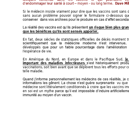
 moyen - ou long terme.  
Dave Mi
d’endommager leur santé à court
–
Si 
le 
m
édecin 
insiste 
vraiment 
pour 
dire 
que 
les 
vaccins 
sont 
sans 
sans  aucun 
p
roblème 
pou
voir 
signer 
le  formulaire  ci-dessous 
qu
conserver  dans vos archives pour le produire en cas d’effet seconda
un ris
que bien plus gran
La réalité des vaccins est qu’ils présentent 
sés apporter. 
que les bénéfices qu’ils sont sen
En 
f
ait, 
deux 
siècles 
de 
statistiques 
officielles 
de 
décès 
m
ontrent 
t
, 
scientifiquement 
que 
la 
médecine 
moderne 
n’est 
intervenue
développés 
que  pour 
un  f
aible  pourcen
tag
e 
dans 
l’
amélioration 
espérance de vie. 
l’
En  Amérique  du  Nord,  en  Europe  et  dans  le  Pa
cifique  Sud, 
le
important 
des 
maladies  infecti
euses  
s’est 
historiquement  produi
vaccinations, 
soit 
bien 
avant 
que 
se
déploient 
tous 
les 
efforts 
pou
r 
c
telle maladie. 
Quand 
j’informe 
personnellement 
les 
médecins 
d
e 
ces 
réalités, 
je 
c
vu 
que 
informations 
les 
gênent. 
La 
chose 
n’est 
guère 
surprenante
médecine 
sont 
littéralement 
conditionné
s à
croire 
que 
les 
vaccins 
im
en 
soi 
est 
u
n 
mythe 
parce 
qu’il 
est 
impossible 
d
’induire 
artificiellem
immunité au moyen d’un vaccin.