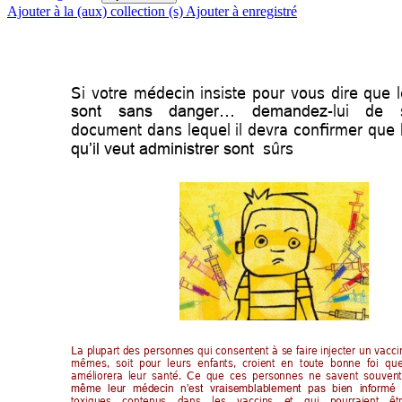
Ajouter à la (aux) collection (s)
Ajouter à enregistré
Si 
votre 
médecin 
insiste 
pour 
vous 
dire 
que 
-lui 
de 
sont 
sans 
danger… 
demandez
document 
dans 
lequel 
il 
devra 
confirmer 
que 
 sûrs 
qu’il veut administrer sont 
La 
pl
upart 
des 
person
nes 
qui 
consentent 
à 
s
e 
f
aire 
injecter
 u
n 
vacci
mêmes, 
soit 
po
ur 
leurs 
enfants, 
croie
nt 
en 
to
ute 
bonne 
foi 
que
améliorera 
leur 
santé. 
Ce 
q
ue  ces 
personnes 
ne 
sa
vent 
souvent
même 
leur 
médecin 
n’est
vraisemblablement 
p
as 
bien 
informé 
toxiques 
contenus 
dans 
les 
vaccins 
et 
qui 
pourraient 
êt