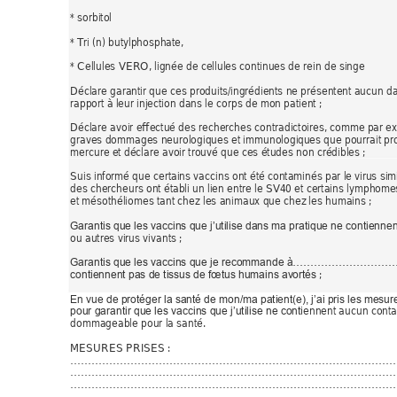
* sorbitol 
* Tri (n
) 
butylphosphate, 
* Cellules VERO, lignée de cellules continues de
 rein de singe 
Déclare garantir que ces produits/ingrédients ne présentent aucun d
rapport à leur injection dans le corps de mon patient ; 
Déclare avoir effectué des recherches con
tradictoires, com
me par ex
graves dommages neurologiques et immunologiq
ues que pourrait pr
mercure et déclare avoir trouvé que ces études non crédibles ; 
Suis informé que certains vaccins ont été contaminés par le vir
us sim
des chercheurs ont établi un lien entre le SV40 et certains lymphom
e
et mésothéliomes tant chez les animaux que chez
 les humains
 ; 
Garantis que les vaccins que j’utilise dans ma pratique ne contienne
ou autres virus vivan
ts
 ; 
Garantis que les vaccins que je recommande à………………………….
 ; 
contiennent pas de tissus de fœtus humains av
ortés
En vue de protéger la santé de mon/ma patient(e), j’ai pris les 
mesure
ennent aucun conta
pour garantir que les vaccins que j’utilise ne conti
dommageable pour la santé. 
MESURES PRISES : 
………………………………………………………………………………
…………………………………………………………………………………
…………………………………………………………………………………