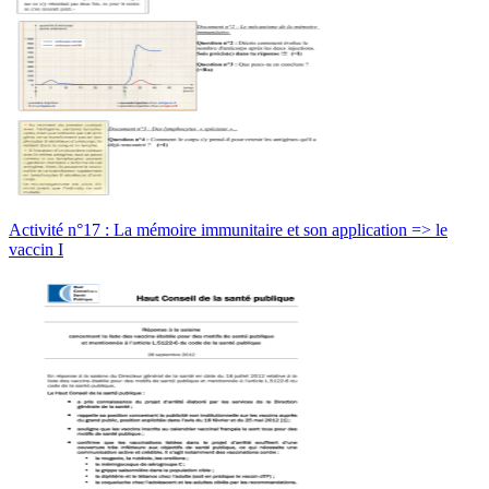
Activité n°17 : La mémoire immunitaire et son application => le
vaccin I