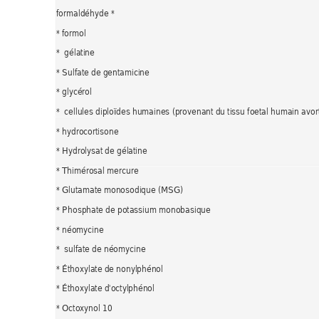
formaldéhyde * 
* formol 
*  gélatine 
* Sulfate de gentamicine 
* glycérol 
*  cellules diploïdes humaines (provenant du tissu foetal humain avort
* hydrocortisone 
* Hydrolysat de gélatine 
* Thimérosal mercure  
* Glutamate monosodique (MSG) 
* Phosphate de potassium monobasique 
* néomycine 
*  sulfate de néomycine 
* Éthoxylate de nonylphénol 
* Éthoxylate d'octylphénol 
* Octoxynol 10 