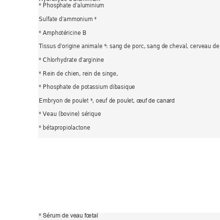
* Phosphate d'aluminium 
Sulfate d'ammonium * 
* 
Am
photéricine B 
Tissus d'origine animale 
*:
 sang de porc, sang de cheval
, 
cerveau de 
* Chlorhydrate d'arginine 
* Rein de chien
, 
rein de singe, 
* Phosphate de potassium dibasique 
Embryon de poulet *
, 
oeuf de poulet
, 
œuf de canard
* Veau (bovine) sérique 
* bétapropiolactone 
* 
Sérum de veau fœtal